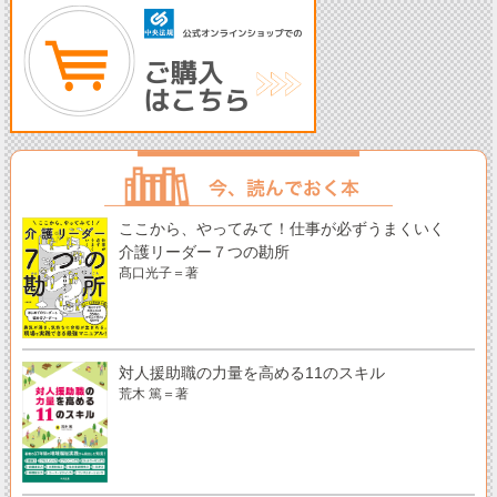
ここから、やってみて！仕事が必ずうまくいく
介護リーダー７つの勘所
髙口光子＝著
対人援助職の力量を高める11のスキル
荒木 篤＝著