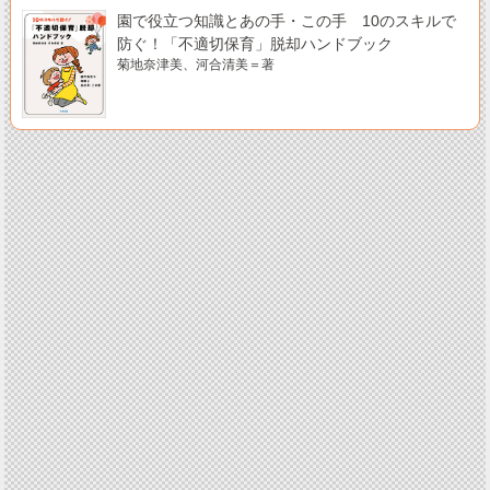
園で役立つ知識とあの手・この手 10のスキルで
防ぐ！「不適切保育」脱却ハンドブック
菊地奈津美、河合清美＝著