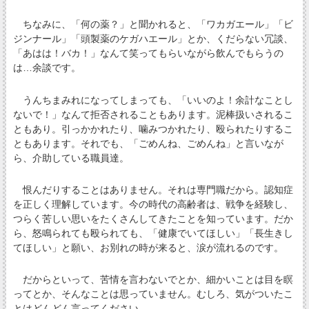
ちなみに、「何の薬？」と聞かれると、「ワカガエール」「ビ
ジンナール」「頭製薬のケガハエール」とか、くだらない冗談、
「あはは！バカ！」なんて笑ってもらいながら飲んでもらうの
は…余談です。
うんちまみれになってしまっても、「いいのよ！余計なことし
ないで！」なんて拒否されることもあります。泥棒扱いされるこ
ともあり。引っかかれたり、噛みつかれたり、殴られたりするこ
ともあります。それでも、「ごめんね、ごめんね」と言いなが
ら、介助している職員達。
恨んだりすることはありません。それは専門職だから。認知症
を正しく理解しています。今の時代の高齢者は、戦争を経験し、
つらく苦しい思いをたくさんしてきたことを知っています。だか
ら、怒鳴られても殴られても、「健康でいてほしい」「長生きし
てほしい」と願い、お別れの時が来ると、涙が流れるのです。
だからといって、苦情を言わないでとか、細かいことは目を瞑
ってとか、そんなことは思っていません。むしろ、気がついたこ
とはどんどん言ってください。