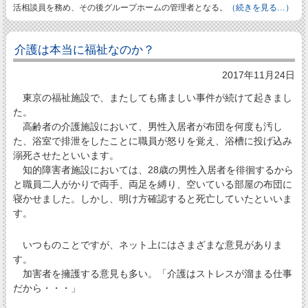
活相談員を務め、その後グループホームの管理者となる。
（続きを見る…）
介護は本当に福祉なのか？
2017年11月24日
東京の福祉施設で、またしても痛ましい事件が続けて起きまし
た。
高齢者の介護施設において、男性入居者が布団を何度も汚し
た、浴室で排泄をしたことに職員が怒りを覚え、浴槽に投げ込み
溺死させたといいます。
知的障害者施設においては、28歳の男性入居者を徘徊するから
と職員二人がかりで両手、両足を縛り、空いている部屋の布団に
寝かせました。しかし、明け方確認すると死亡していたといいま
す。
いつものことですが、ネット上にはさまざまな意見がありま
す。
加害者を擁護する意見も多い。「介護はストレスが溜まる仕事
だから・・・」