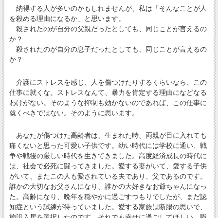
納得する人が多いのかもしれませんが、私は「そんなことが人
を殺める理由になるか」と思います。
殺されたのが自分の父親だったとしても、同じことが言えるの
か？
殺されたのが自分の息子だったとしても、同じことが言えるの
か？
介護にストレスを感じ、人を傷つけたりするくらいなら、この
仕事に就くな。ストレスなんて、暴力を肯定する理由になどなる
わけがない。そのような抑制も効かないのであれば、この仕事に
就くべきではない。そのように思います。
あなたが傷つけた高齢者は、生まれた時、両親が目に入れても
痛くないと思った可愛い子供です。幼い時代には学校に通い、戦
争や戦後の厳しい時代を生きてきました。高度経済成長の時代に
は、社会で必死に闘ってきました。愛する妻がいて、愛する子供
がいて、またこの人も愛されている夫であり、父であるのです。
誰かの大切なお父さんになり、誰かの大好きなお爺ちゃんになっ
た。高齢になり、晩年を穏やかに過ごすつもりでしたが、まだ認
知症という試練が待っていました。愛する家族は断腸の思いで、
施設入居を選択したのです。それでも幸せに過ごしてほしい。職