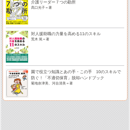
介護リーダー７つの勘所
髙口光子＝著
対人援助職の力量を高める11のスキル
荒木 篤＝著
園で役立つ知識とあの手・この手 10のスキルで
防ぐ！「不適切保育」脱却ハンドブック
菊地奈津美、河合清美＝著