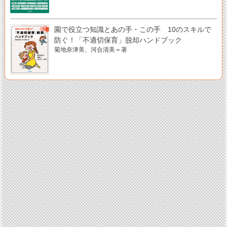
園で役立つ知識とあの手・この手 10のスキルで
防ぐ！「不適切保育」脱却ハンドブック
菊地奈津美、河合清美＝著