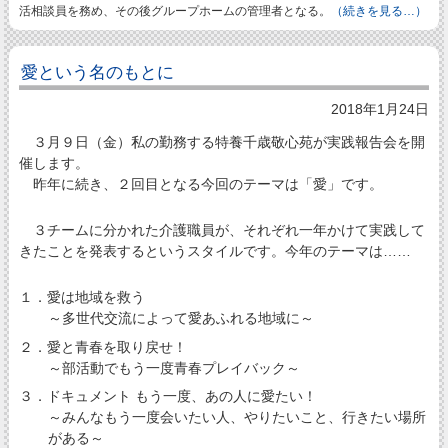
活相談員を務め、その後グループホームの管理者となる。
（続きを見る…）
愛という名のもとに
2018年1月24日
３月９日（金）私の勤務する特養千歳敬心苑が実践報告会を開
催します。
昨年に続き、２回目となる今回のテーマは「愛」です。
３チームに分かれた介護職員が、それぞれ一年かけて実践して
きたことを発表するというスタイルです。今年のテーマは……
１．愛は地域を救う
～多世代交流によって愛あふれる地域に～
２．愛と青春を取り戻せ！
～部活動でもう一度青春プレイバック～
３．ドキュメント もう一度、あの人に愛たい！
～みんなもう一度会いたい人、やりたいこと、行きたい場所
がある～