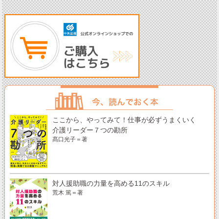
ここから、やってみて！仕事が必ずうまくいく
介護リーダー７つの勘所
髙口光子＝著
対人援助職の力量を高める11のスキル
荒木 篤＝著