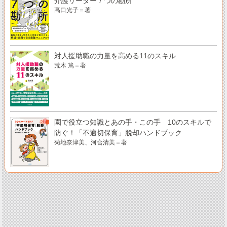
介護リーダー７つの勘所
髙口光子＝著
対人援助職の力量を高める11のスキル
荒木 篤＝著
園で役立つ知識とあの手・この手 10のスキルで
防ぐ！「不適切保育」脱却ハンドブック
菊地奈津美、河合清美＝著