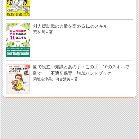
対人援助職の力量を高める11のスキル
荒木 篤＝著
園で役立つ知識とあの手・この手 10のスキルで
防ぐ！「不適切保育」脱却ハンドブック
菊地奈津美、河合清美＝著