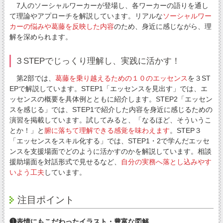
7人のソーシャルワーカーが登場し、各ワーカーの語りを通し
て理論やアプローチを解説しています。リアルな
ソーシャルワー
カーの悩みや葛藤を反映した内容
のため、身近に感じながら、理
解を深められます。
３STEPでじっくり理解し、実践に活かす！
第2部では、
葛藤を乗り越えるための１０のエッセンス
を３ST
EPで解説しています。STEP1「エッセンスを見出す」では、エ
ッセンスの概要を具体例とともに紹介します。STEP2「エッセン
スを感じる」では、STEP1で紹介した内容を身近に感じるための
演習を掲載しています。試してみると、「なるほど、そういうこ
とか！」と
腑に落ちて理解できる感覚を味わえます
。STEP３
「エッセンスをスキル化する」では、STEP1・2で学んだエッセ
ンスを支援場面でどのように活かすのかを解説しています。相談
援助場面を対話形式で見せるなど、
自分の実務へ落とし込みやす
いよう工夫
しています。
注目ポイント
❶表情にもこだわったイラスト・豊富な図解