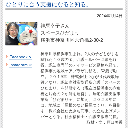
ひとりに合う支援になると知る。
2024年1月4日
神馬幸子さん
スペースひだまり
横浜市神奈川区六角橋2-30-2
神奈川県横浜市生まれ。2人の子どもが手を
Facebook
離れた４０歳の頃、介護ヘルパー２級を取
Instagram
得。認知症専門のデイサービス勤務を経て、
横浜市の地域ケアプラザに移る。52歳で独
立。２０１9年、株式会社つながり代表取締
役となり、認知症対応型通所介護「スペース
ひだまり」を開所する（現在は横浜市の六角
橋と片倉の２か所を運営）。居宅介護支援事
業所「ひだまり＋」に加え、２０２３年に
は、地域に「屋根のない長屋つくり」を目指
す「株式会社たぬきち商事」の立ち上げメン
バーとなる。社会福祉士・介護支援専門員。
取材・文：原口美香