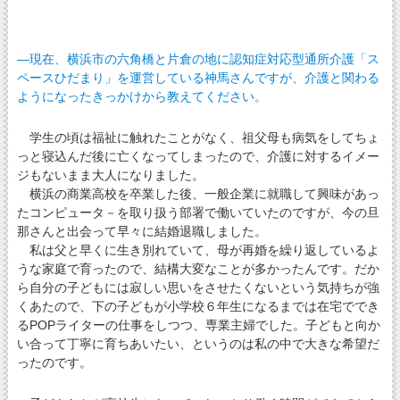
―現在、横浜市の六角橋と片倉の地に認知症対応型通所介護「ス
ペースひだまり」を運営している神馬さんですが、介護と関わる
ようになったきっかけから教えてください。
学生の頃は福祉に触れたことがなく、祖父母も病気をしてちょ
っと寝込んだ後に亡くなってしまったので、介護に対するイメー
ジもないまま大人になりました。
横浜の商業高校を卒業した後、一般企業に就職して興味があっ
たコンピュータ－を取り扱う部署で働いていたのですが、今の旦
那さんと出会って早々に結婚退職しました。
私は父と早くに生き別れていて、母が再婚を繰り返しているよ
うな家庭で育ったので、結構大変なことが多かったんです。だか
ら自分の子どもには寂しい思いをさせたくないという気持ちが強
くあたので、下の子どもが小学校６年生になるまでは在宅ででき
るPOPライターの仕事をしつつ、専業主婦でした。子どもと向か
い合って丁寧に育ちあいたい、というのは私の中で大きな希望だ
ったのです。