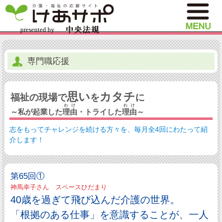
専門職応援
思い
カタチ
福祉の現場で
を
に
わけ
わけ
～私が起業した
理由
・トライした
理由
～
志をもってチャレンジを続ける方々を、毎月全4回にわたって紹
介します！
第65回①
神馬幸子さん スペースひだまり
40歳を過ぎて飛び込んだ介護の世界。
「根拠のある仕事」を意識することが、一人