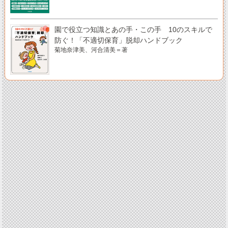
園で役立つ知識とあの手・この手 10のスキルで
防ぐ！「不適切保育」脱却ハンドブック
菊地奈津美、河合清美＝著