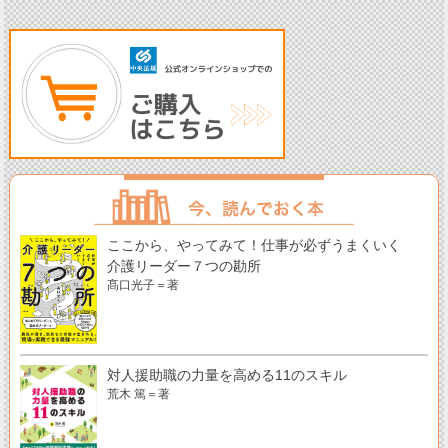
ここから、やってみて！仕事が必ずうまくいく
介護リーダー７つの勘所
髙口光子＝著
対人援助職の力量を高める11のスキル
荒木 篤＝著