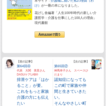
本サイト :
介護職に就いた私の理由（わ
け）
が一冊の本になりました。
花げし舎編著「人生100年時代の新しい介
護哲学：介護を仕事にした100人の理由」
現代書館
【前の記事】
【次の記事】
第64回④
第65回②
代表 大関 美里さん
神馬幸子さん スペースひ
DASUケアLAB®
だまり
排泄ケアは「はか
認知症になっても
ること」が要。
この町で家族や仲
これをもっと家族
間と生きていきた
介護の方にも伝え
い。
たい
そんなやさしい町