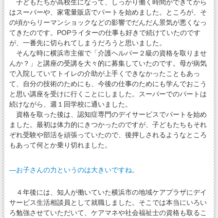
子どもたちが高校生になって、しっかり働く時間ができてから
はスーパーや、家電量販店でパートを始めました。ところが、そ
の頃からリーマンショックなどの影響でだんだん景気が悪くなっ
てきたのです。POPライターの仕事も好きで続けていたのです
が、一番先に切られてしまうだろうと思いました。
そんな時に横浜市主催で「介護ヘルパー２級の資格を取りませ
んか？」と講座の受講を大々的に募集していたのです。母が病気
で入院していてトイレの介助が上手くできなかったこともあっ
て、自分の技術のためにも、今後の仕事のためにも学んでおこう
と思い講座を受けに行くことにしました。スーパーでのパートは
続けながら、週１回学校に通いました。
資格を取った後は、認知症専門のデイサービスでパートを始め
ました。最初は体力的にきつかったのですが、子どもたちもそれ
ぞれ受験や部活を頑張っていたので、後押しされるようなところ
もあって何とか乗り切れました。
―お子さんの力というのは大きいですね。
４年後には、知人が働いていた横浜市の地域ケアプラザにデイ
サービス生活相談員として就職しました。そこでは本当にいろい
ろ勉強させていただいて、ケアマネや社会福祉士の資格も取るこ