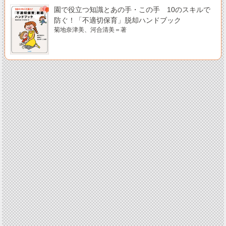
園で役立つ知識とあの手・この手 10のスキルで
防ぐ！「不適切保育」脱却ハンドブック
菊地奈津美、河合清美＝著