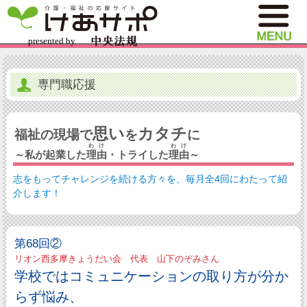
専門職応援
思い
カタチ
福祉の現場で
を
に
わけ
わけ
～私が起業した
理由
・トライした
理由
～
志をもってチャレンジを続ける方々を、毎月全4回にわたって紹
介します！
第68回②
リオン西多摩きょうだい会 代表 山下のぞみさん
学校ではコミュニケーションの取り方が分か
らず悩み、