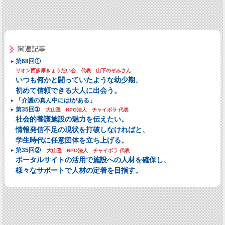
関連記事
第68回①
リオン西多摩きょうだい会 代表 山下のぞみさん
いつも何かと闘っていたような幼少期、
初めて信頼できる大人に出会う。
「介護の真ん中にはIがある」
第35回➀
大山遥 NPO法人 チャイボラ 代表
社会的養護施設の魅力を伝えたい。
情報発信不足の現状を打破しなければと、
学生時代に任意団体を立ち上げる。
第35回②
大山遥 NPO法人 チャイボラ 代表
ポータルサイトの活用で施設への人材を確保し、
様々なサポートで人材の定着を目指す。