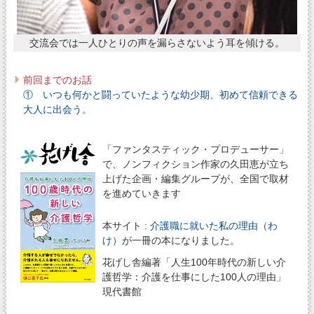
交流会では一人ひとりの声を漏らさないよう耳を傾ける。
前回までのお話
① いつも何かと闘っていたような幼少期、初めて信頼できる
大人に出会う。
「ファンタスティック・プロデューサー」
で、ノンフィクション作家の久田恵が立ち
上げた企画・編集グループが、全国で取材
を進めていきます
本サイト :
介護職に就いた私の理由（わ
け）
が一冊の本になりました。
花げし舎編著「人生100年時代の新しい介
護哲学：介護を仕事にした100人の理由」
現代書館