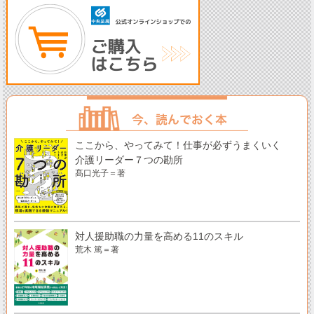
ここから、やってみて！仕事が必ずうまくいく
介護リーダー７つの勘所
髙口光子＝著
対人援助職の力量を高める11のスキル
荒木 篤＝著