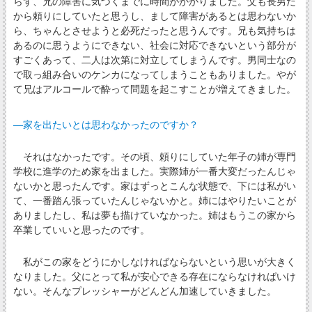
らず、兄の障害に気づくまでに時間がかかりました。父も長男だ
から頼りにしていたと思うし、まして障害があるとは思わないか
ら、ちゃんとさせようと必死だったと思うんです。兄も気持ちは
あるのに思うようにできない、社会に対応できないという部分が
すごくあって、二人は次第に対立してしまうんです。男同士なの
で取っ組み合いのケンカになってしまうこともありました。やが
て兄はアルコールで酔って問題を起こすことが増えてきました。
―家を出たいとは思わなかったのですか？
それはなかったです。その頃、頼りにしていた年子の姉が専門
学校に進学のため家を出ました。実際姉が一番大変だったんじゃ
ないかと思ったんです。家はずっとこんな状態で、下には私がい
て、一番踏ん張っていたんじゃないかと。姉にはやりたいことが
ありましたし、私は夢も描けていなかった。姉はもうこの家から
卒業していいと思ったのです。
私がこの家をどうにかしなければならないという思いが大きく
なりました。父にとって私が安心できる存在にならなければいけ
ない。そんなプレッシャーがどんどん加速していきました。