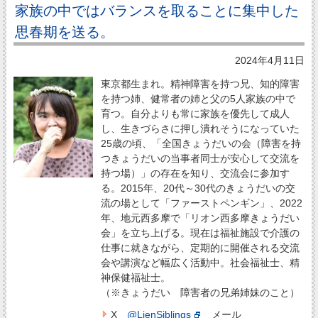
家族の中ではバランスを取ることに集中した
思春期を送る。
2024年4月11日
東京都生まれ。精神障害を持つ兄、知的障害
を持つ姉、健常者の姉と父の5人家族の中で
育つ。自分よりも常に家族を優先して成人
し、生きづらさに押し潰れそうになっていた
25歳の頃、「全国きょうだいの会（障害を持
つきょうだいの当事者同士が安心して交流を
持つ場）」の存在を知り、交流会に参加す
る。2015年、20代～30代のきょうだいの交
流の場として「ファーストペンギン」、2022
年、地元西多摩で「リオン西多摩きょうだい
会」を立ち上げる。現在は福祉施設で介護の
仕事に就きながら、定期的に開催される交流
会や講演など幅広く活動中。社会福祉士、精
神保健福祉士。
（※きょうだい 障害者の兄弟姉妹のこと）
X
@LienSiblings
メール