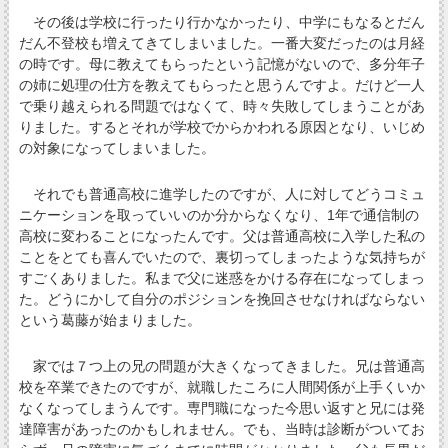
その後は学校に行ったり行かなかったり、中学にもなるとだん
だん不登校も増えてきてしまいました。一番大変だったのは月経
の時です。母に教えてもらったという記憶がないので、多分年子
の姉に処理の仕方を教えてもらったと思うんですよ。だけど一人
で乗り越えられる問題ではなくて、時々失敗してしまうことがあ
りました。するとそれが学校でからかわれる原因となり、いじめ
の対象になってしまいました。
それでも普通高校に進学したのですが、人に対してどうコミュ
ニケーションを取っていいのか分からなくなり、1年で通信制の
高校に変わることになったんです。父は普通高校に入学した私の
ことをとても喜んでいたので、裏切ってしまったような気持ちが
すごくありました。私まで父に迷惑をかける存在になってしまっ
た。どうにかして自分のポジションを挽回させなければならない
という葛藤が始まりました。
家では７つ上の兄の問題が大きくなってきました。兄は普通高
校を卒業できたのですが、就職したころに人間関係が上手くいか
なくなってしまうんです。専門職になった今思い返すと兄には発
達障害があったのかもしれません。でも、当時は診断がついてお