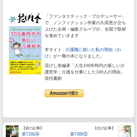
「ファンタスティック・プロデューサー」
で、ノンフィクション作家の久田恵が立ち
上げた企画・編集グループが、全国で取材
を進めていきます
本サイト :
介護職に就いた私の理由（わ
け）
が一冊の本になりました。
花げし舎編著「人生100年時代の新しい介
護哲学：介護を仕事にした100人の理由」
現代書館
【前の記事】
【次の記事】
第72回④
第73回②