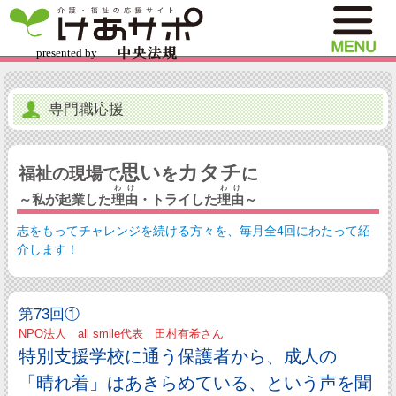
専門職応援
思い
カタチ
福祉の現場で
を
に
わけ
わけ
～私が起業した
理由
・トライした
理由
～
志をもってチャレンジを続ける方々を、毎月全4回にわたって紹
介します！
第73回①
NPO法人 all smile代表 田村有希さん
特別支援学校に通う保護者から、成人の
「晴れ着」はあきらめている、という声を聞