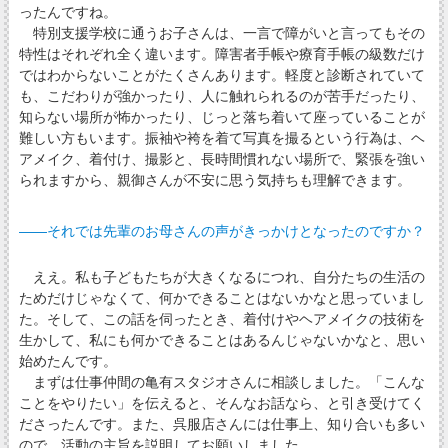
ったんですね。
特別支援学校に通うお子さんは、一言で障がいと言ってもその
特性はそれぞれ全く違います。障害者手帳や療育手帳の級数だけ
ではわからないことがたくさんあります。軽度と診断されていて
も、こだわりが強かったり、人に触れられるのが苦手だったり、
知らない場所が怖かったり、じっと落ち着いて座っていることが
難しい方もいます。振袖や袴を着て写真を撮るという行為は、ヘ
アメイク、着付け、撮影と、長時間慣れない場所で、緊張を強い
られますから、親御さんが不安に思う気持ちも理解できます。
――それでは先輩のお母さんの声がきっかけとなったのですか？
ええ。私も子どもたちが大きくなるにつれ、自分たちの生活の
ためだけじゃなくて、何かできることはないかなと思っていまし
た。そして、この話を伺ったとき、着付けやヘアメイクの技術を
生かして、私にも何かできることはあるんじゃないかなと、思い
始めたんです。
まずは仕事仲間の亀有スタジオさんに相談しました。「こんな
ことをやりたい」を伝えると、そんなお話なら、と引き受けてく
ださったんです。また、呉服店さんには仕事上、知り合いも多い
ので、活動の主旨を説明してお願いしました。