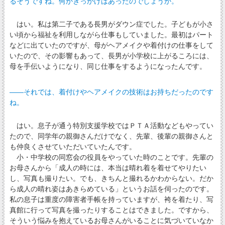
るそうですね。何かきっかけはあったのでしょうか。
はい。私は第二子である長男がダウン症でした。子どもが小さ
い頃から福祉を利用しながら仕事もしていました。最初はパート
などに出ていたのですが、母がヘアメイクや着付けの仕事をして
いたので、その影響もあって、長男が小学校に上がるころには、
母を手伝いようになり、同じ仕事をするようになったんです。
――それでは、着付けやヘアメイクの技術はお持ちだったのです
ね。
はい。息子が通う特別支援学校ではＰＴＡ活動などもやってい
たので、同学年の親御さんだけでなく、先輩、後輩の親御さんと
も仲良くさせていただいていたんです。
小・中学校の同窓会の役員をやっていた時のことです。先輩の
お母さんから「成人の時には、本当は晴れ着を着せてやりたい
し、写真も撮りたい。でも、きちんと撮れるかわからない。だか
ら成人の晴れ姿はあきらめている」というお話を伺ったのです。
私の息子は重度の障害者手帳を持っていますが、袴を着たり、写
真館に行って写真を撮ったりすることはできました。ですから、
そういう悩みを抱えているお母さんがいることに気づいていなか