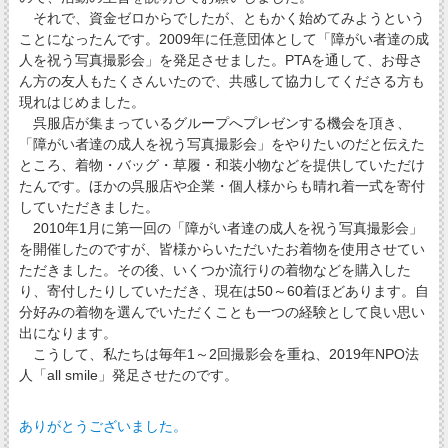
それで、資金ゼロからでしたが、ともかく始めてみようという
ことになったんです。2009年に任意団体として「障がい者達の成
人を祝う写真撮影会」を発足させました。PTAを通して、お母さ
ん方の友人もたくさんいたので、共感して協力してくださる方も
現れはじめました。
呉服店が集まっているグループへプレゼンする機会を頂き、
「障がい者達の成人を祝う写真撮影会」をやりたいのだと伝えた
ところ、着物・バッグ・草履・和装小物などを提供していただけ
たんです。ほかの呉服店や企業・個人様からも晴れ着一式を寄付
していただきました。
2010年1月に第一回の「障がい者達の成人を祝う写真撮影会」
を開催したのですが、皆様からいただいたお着物を使用させてい
ただきました。その後、いくつか流行りの着物などを購入した
り、寄付したりしていただき、現在は50～60着ほどあります。自
分好みの着物を選んでいただくことも一つの経験として良い思い
出になります。
こうして、私たちは毎年1～2回撮影会を重ね、2019年NPO法
人「all smile」発足させたのです。
ありがとうございました。