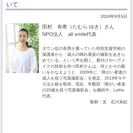
いて
2024年9月5日
田村 有希（たむら ゆき）さん
NPO法人 all smile代表
ダウン症の長男が通っていた特別支援学校の
保護者から「成人の晴れ着姿の撮影をあきら
めている」という声を聞く。着付けやヘアメ
イクの技術を持つ田村さんは、何とかその願
いをかなえようと、2009年に「障がい者達の
成人を祝う写真撮影会」を発足。2019年ＮＰ
Ｏ法人格を取得。現在、年数回「障がい者達
の20歳を祝う写真撮影会」を継続中。Lethe
代表。
取材・文 石川未紀