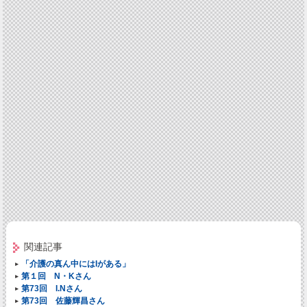
関連記事
「介護の真ん中にはIがある」
第１回 N・Kさん
第73回 I.Nさん
第73回 佐藤輝昌さん