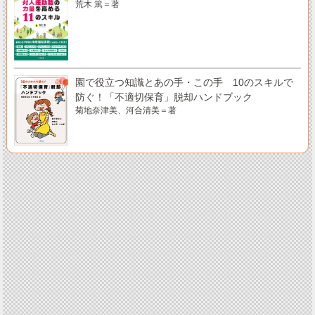
荒木 篤＝著
園で役立つ知識とあの手・この手 10のスキルで
防ぐ！「不適切保育」脱却ハンドブック
菊地奈津美、河合清美＝著