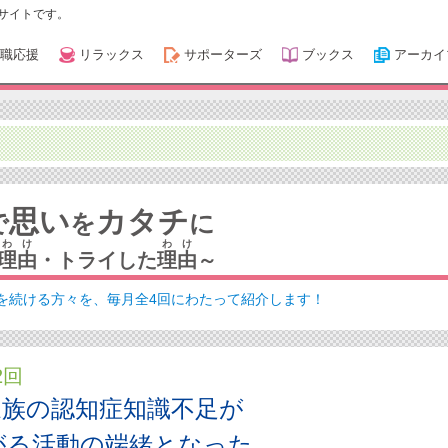
サイトです。
職応援
リラックス
サポーターズ
ブックス
アーカイ
思い
カタチ
で
を
に
わけ
わけ
理由
・トライした
理由
～
を続ける方々を、毎月全4回にわたって紹介します！
2回
家族の認知症知識不足が
がる活動の端緒となった