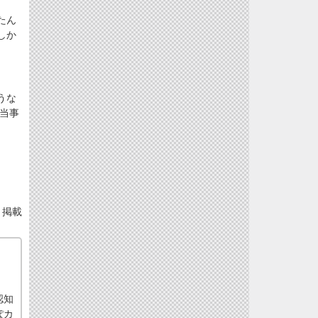
たん
しか
うな
当事
）掲載
認知
ぽカ