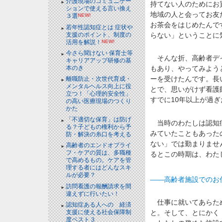
介護現場のコミュニケー
持てない人のためにお
ションで使える言い換え
地域の人と会ってお友
３選
NEW!
お茶会をはじめたんで
若年性認知症とは 症状や
支援のポイント、制度の
らない」ということに
活用を解説！
NEW!
今さら聞けない 保育士等
そんな折、高齢者デイ
キャリアアップ研修の基
本のき
もあり、やってみよう
ーを受けたんです。長
離職防止・次世代育成・
メンタルヘルス向上に役
とで、思いがけず看護
立つ！「心理的安全性」
すでに10年以上が過ぎ
の高い医療現場のつくり
かた
「不適切な保育」は防げ
当時のわたしは認知症
る？子どもの権利から予
みていたこともあった
防・解決の糸口を考える
ない」では勤まりませ
高齢者のエンドオブライ
フ・ケアの質は、多職種
るとこの時期は、わた
で高めるもの。ケアを管
理する者にはどんなスキ
ルが必要？
――高齢者施設でのお
訪問看護の報酬請求を間
違えずに行いたい！
仕事に就いてあらため
認知症ある人への 経済
支援に使える社会保障制
と。そして、とにかく
度ベスト３