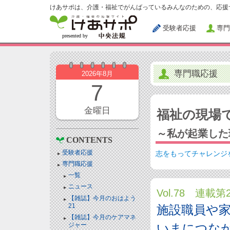
けあサポは、介護・福祉でがんばっているみんなのための、応援
受験者応援
専門
専門職応援
2026年8月
7
金曜日
福祉の現場
～私が起業した
CONTENTS
受験者応援
志をもってチャレンジ
専門職応援
一覧
ニュース
Vol.78 連載第
【雑誌】今月のおはよう
21
施設職員や
【雑誌】今月のケアマネ
ジャー
いまにつな