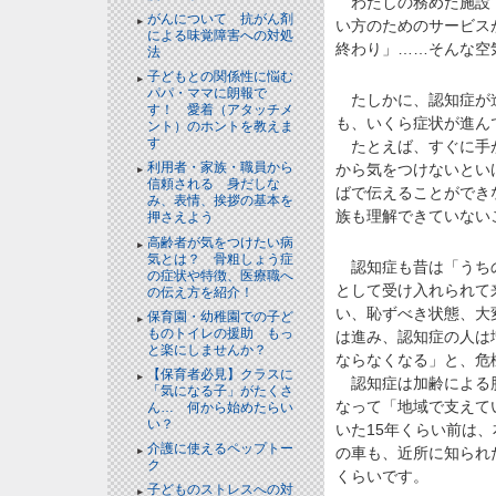
わたしの務めた施設で
がんについて 抗がん剤
い方のためのサービス
による味覚障害への対処
終わり」……そんな空
法
子どもとの関係性に悩む
パパ・ママに朗報で
たしかに、認知症が進
す！ 愛着（アタッチメ
も、いくら症状が進ん
ント）のホントを教えま
す
たとえば、すぐに手が
利用者・家族・職員から
から気をつけないとい
信頼される 身だしな
ばで伝えることができ
み、表情、挨拶の基本を
族も理解できていない
押さえよう
高齢者が気をつけたい病
気とは？ 骨粗しょう症
認知症も昔は「うちの
の症状や特徴、医療職へ
として受け入れられて
の伝え方を紹介！
い、恥ずべき状態、大
保育園・幼稚園での子ど
ものトイレの援助 もっ
は進み、認知症の人は
と楽にしませんか？
ならなくなる」と、危
【保育者必見】クラスに
認知症は加齢による脳
「気になる子」がたくさ
なって「地域で支えて
ん… 何から始めたらい
い？
いた15年くらい前は
介護に使えるペップトー
の車も、近所に知られ
ク
くらいです。
子どものストレスへの対