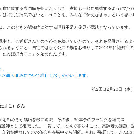
症に関する専門職を招いたりして、家族も一緒に勉強するようになっ
症は特別な病気でないということを、みんなに伝えなきゃ、という思い
、このときの認知症に対する理解不足と偏見が端緒となっています。
中も、ご近所さんとのお茶会を続けていたので、それを発展させるよ
られるようにと、自宅ではなく公共の場をお借りして2014年に認知症の
「たんぽぽカフェ」を始めたんです。
た。
への取り組みについて詳しくおうかがいします。
第2回は2月20日（木
 たまこ）さん
護師を勤めるが結婚を機に退職。その後、30年余のブランクを経て高
看護師として復職した。一貫して、地域で暮らすこと、高齢者の課題、
、自宅を解放してのお茶会を在職中から開催。それが発展して、たんぽ