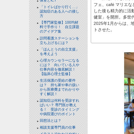
保育とICT
フェ、café マリ
「トイレばかり行く…」
した後も精力的に活動
認知症のある人への接し
方
健室」を開所。多世
【専門家監修】100均材
2025年1月からは
料で手作り！ 自立課題
トさせた。
のアイデア集
訪問看護ステーションを
立ち上げるには？
「ほんとうの自立支援」
を考えよう
心理カウンセラーになる
には？ 向いている人や
仕事内容を徹底解説！
【臨床心理士監修】
生活保護の受給の要件
は？ 持ち家や車の扱い
から医療費までわかりや
すく解説！
認知症は何科を受診すれ
ばいい？ 専門医が教え
る！ 受診のタイミング
や病院選びのポイント
回想法とは？
相談支援専門員の仕事
イラストでわかりやすい