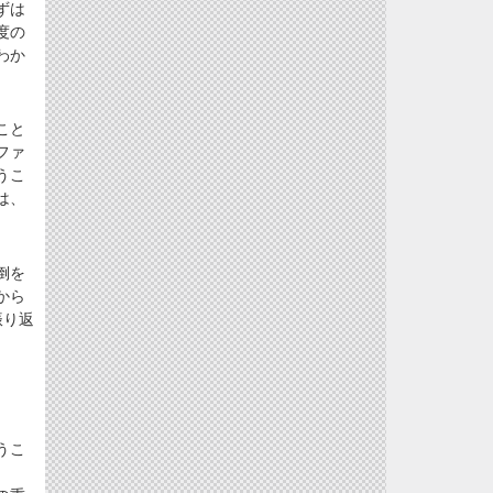
ずは
度の
わか
こと
ファ
うこ
は、
倒を
から
振り返
うこ