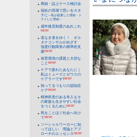
再録・誌上ケース検討会
福祉の現場で思いをカタ
チに
～私が起業した理由・ト
ライした理由～
成年後見制度のあれこれ
NEW!
道なき道をゆく！ オル
タナコンサルがめざす
強度行動障害の標準的支
援
NEW!
保育環境の課題と大切な
こと
NEW!
ケアで疲れたあなたに｜
私はミューズとゼウスの
ケアラーです!
NEW!
知ってるつもりの認知症
ケア
NEW!
精神疾患のある本人もそ
の家族も生きやすい社会
をつくるために
NEW!
死をことほぐ社会へ向け
て
NEW!
ソーシャルワーカーに知
ってほしい 理論とアプ
ローチのエッセンス
NEW!