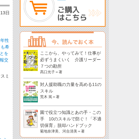
月13日
若年性
ても希
ここから、やってみて！仕事が
とを
必ずうまくいく 介護リーダー
報交
７つの勘所
髙口光子＝著
マスミ
対人援助職の力量を高める11の
スキル
荒木 篤＝著
園で役立つ知識とあの手・この
手 10のスキルで防ぐ！「不適
切保育」脱却ハンドブック
菊地奈津美、河合清美＝著