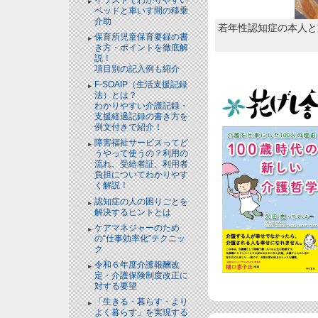
ベッドと⾞いす間の移乗
介助
若年性認知症の本人と
保育所児童保育要録の書
き方・ポイントを徹底解
説！
項目別の記入例も紹介
F-SOAIP（生活支援記録
法）とは？
わかりやすい介護記録・
支援経過記録の書き方を
例文付きで紹介！
障害福祉サービスってど
うやって使うの？利用の
流れ、受給者証、利用者
負担についてわかりやす
く解説！
認知症の人の困りごとを
解決するヒントとは
ケアマネジャーのため
の“仕事効率化”テクニッ
ク
令和６年度介護報酬改
定・介護保険制度改正に
対する要望
「生きる・暮らす・より
よく暮らす」を実現する