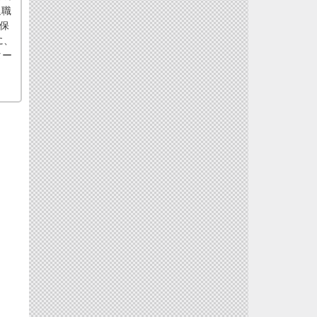
退職
保
に、
ター