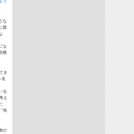
よう
うな
に親
な
にな
勤務
てき
う名
いる
考え
だ
「地
物が