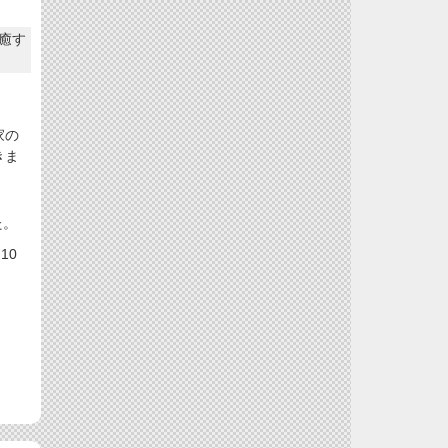
癒す
家の
きま
た。
10