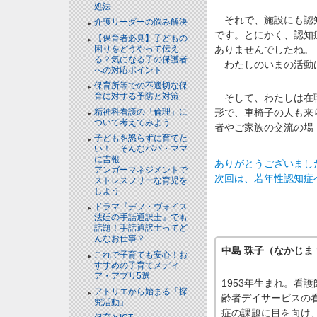
処法
それで、施設にも認知
介護リーダーの悩み解決
です。とにかく、認知
【保育者必見】子どもの
困りをどうやって伝え
ありませんでしたね。
る？気になる子の保護者
わたしのいまの活動は
への対応ポイント
保育所等での不適切な保
育に対する予防と対策
そして、わたしは在職
形で、車椅子の人も来
精神科看護の「倫理」に
ついて考えてみよう
者やご家族の交流の場
子どもを怒らずに育てた
い！ そんなパパ・ママ
に吉報
ありがとうございまし
アンガーマネジメントで
次回は、若年性認知症
ストレスフリーな育児を
しよう
ドラマ『デフ・ヴォイス
法廷の手話通訳士』でも
話題！手話通訳士ってど
んなお仕事？
中島 珠子（なかじま
これで子育ても安心！お
すすめの子育てメディ
ア・アプリ5選
1953年生まれ。看
アトリエから始まる「探
齢者デイサービスの
究活動」
症の課題に目を向け