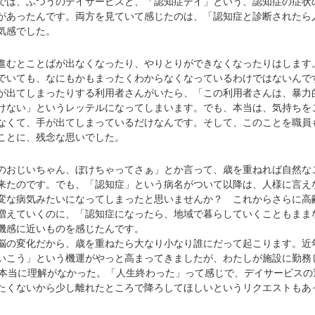
は、ふつうのデイサービスと、「認知症デイ」という、認知症の症状
があったんです。両方を見ていて感じたのは、「認知症と診断されたら
気感でした。
むとことばが出なくなったり、やりとりができなくなったりはします
でいても、なにもかもまったくわからなくなっているわけではないんで
出てしまったりする利用者さんがいたら、「この利用者さんは、暴力
けない」というレッテルになってしまいます。でも、本当は、気持ちを
なくて、手が出てしまっているだけなんです。そして、このことを職員
ことに、残念な思いでした。
おじいちゃん、ぼけちゃってさぁ」とか言って、歳を重ねれば自然な
来たのです。でも、「認知症」という病名がついて以降は、人様に言え
変な病気みたいになってしまったと思いませんか？ これからさらに高
増えていくのに、「認知症になったら、地域で暮らしていくこともまま
機感に近いものを感じたんです。
の変化だから、歳を重ねたら大なり小なり誰にだって起こります。近
いこう」という機運がやっと高まってきましたが、わたしが施設に勤務
、本当に理解がなかった。「人生終わった」って感じで、デイサービスの
たくないから少し離れたところで降ろしてほしいというリクエストもあ