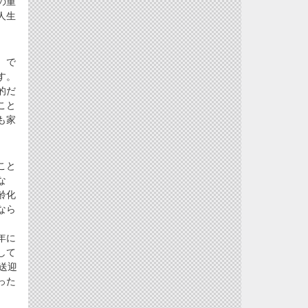
の重
人生
。で
す。
的だ
こと
も家
こと
な
齢化
なら
年に
して
送迎
った