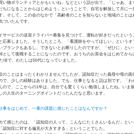
買い物ボランティアとかもいいね」などという話が出て。「じゃあ、ま
だちになることからはじめよう」ということで、自宅を解放して月に一
す。そして、この会のなかで「高齢者のことを知らないと地域のことは
気づいたんです。
サービスの送迎ドライバー募集を見つけて、運転が好きだったという
と応募しました。そうしたところ、「看護師をやってほしい」というオ
いブランクもあるし、できないとお断りしたのですが、「ぜひに」とい
師として復職することになったのです。おうちのお茶会をはじめてから
た頃で、わたしは50代になっていました。
のことはまったくわかりませんでしたが、認知症だった義母や母の面
ので、少しの経験はありました。でも、仕事となると話は別です。「わ
んので、ここからの1年は、自分でも驚くくらい勉強しましたね。いま
しの人生のターニングポイントだったんだなと思います。
仕事をはじめて、一番の課題に感じたことはなんですか？
て感じたのは、「認知症の人って、こんなにたくさんいるんだ」とい
「認知症に対する偏見が大きすぎる」ということでした。