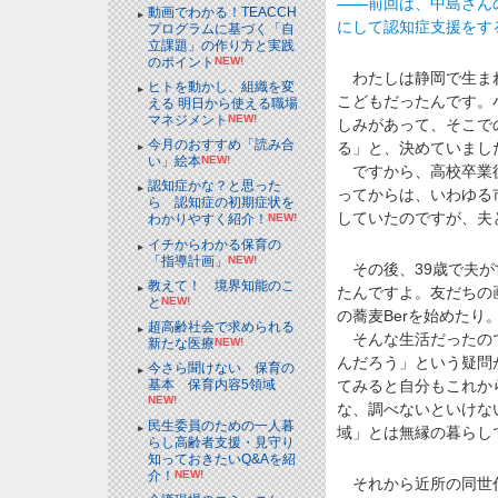
――前回は、中島さん
動画でわかる！TEACCH
にして認知症支援をす
プログラムに基づく「自
立課題」の作り方と実践
のポイント
NEW!
わたしは静岡で生まれ
ヒトを動かし、組織を変
こどもだったんです。
える 明日から使える職場
マネジメント
NEW!
しみがあって、そこで
今月のおすすめ「読み合
る」と、決めていまし
い」絵本
NEW!
ですから、高校卒業後
認知症かな？と思った
ってからは、いわゆる
ら 認知症の初期症状を
していたのですが、夫
わかりやすく紹介！
NEW!
イチからわかる保育の
「指導計画」
NEW!
その後、39歳で夫が
教えて！ 境界知能のこ
たんですよ。友だちの
と
NEW!
の蕎麦Berを始めたり
超高齢社会で求められる
そんな生活だったので
新たな医療
NEW!
んだろう」という疑問
今さら聞けない 保育の
てみると自分もこれか
基本 保育内容5領域
NEW!
な、調べないといけな
民生委員のための一人暮
域」とは無縁の暮らし
らし高齢者支援・見守り
知っておきたいQ&Aを紹
介！
NEW!
それから近所の同世代