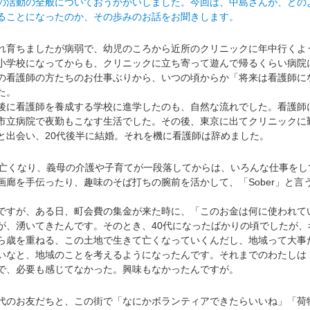
の活動の全般についておうかがいしました。今回は、中島さんが、どの
ることになったのか、その歩みのお話をお聞きします。
育ちましたが病弱で、幼児のころから近所のクリニックに年中行くよ
小学校になってからも、クリニックに立ち寄って遊んで帰るくらい病院
の看護師の方たちのお仕事ぶりから、いつの頃からか「将来は看護師に
た。
に看護師を養成する学校に進学したのも、自然な流れでした。看護師
市立病院で夜勤もこなす生活でした。その後、東京に出てクリニックに
と出会い、20代後半に結婚。それを機に看護師は辞めました。
亡くなり、義母の介護や子育てが一段落してからは、いろんな仕事をし
画廊を手伝ったり、趣味のそば打ちの腕前を活かして、「Sober」と言
。
すが、ある日、町会費の集金が来た時に、「このお金は何に使われて
が、湧いてきたんです。そのとき、40代になったばかりの頃でしたが、
ら歳を重ねる、この土地で生きて亡くなっていくんだし、地域って大事
いなと、地域のことを考えるようになったんです。それまでのわたしは
で、必要も感じてなかった。興味もなかったんですが。
のお友だちと、この街で「なにかボランティアできたらいいね」「荷