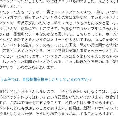
ツイッターで紹介しました。最近はアメブロも始めました。見よう見ま
製作しました。
ださった方もいますが、一番はインスタグラムですね。8割くらいが
という方です。買っていただいた多くの方は気管切開しているお子さん
グラムで一番反応があったのは、親の世代というものもあるかと思いま
お母さんが、簡単にアクセスできて、写真などでもシンプルに見られる
ラムは一番便利なツールなのかなと思います。こちらとしても、ホーム
どんどん更新できるというのはメリットが大きいですね。商品の紹介だ
したイベントの紹介、ケアのちょっとした工夫、障がい児に関する情報
、定期的に見ていただける。そこで感想や要望も直接メッセージとして
いくヒントにもなります。インスタグラムは音を消しても楽しめるもの
、ちょっとした時間でパっとみられる。これは医療的ケア児のいるご家
やすいツールなのかなと思います。
グラム等では、直接情報交換をしたりしているのですか？
管切開したお子さんも多いので、「子どもを追いかけなくてはいけな
式のバッグを作ってほしい」という要望もいただいております。気管切
です。この場で情報を共有することで、私自身も日々発見があります。
ントなどにも参加することがあります。前回は、新型コロナウィルス
開催となりましたが、そういう場でも直接お話しすることはあります。