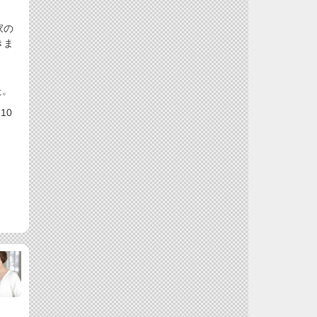
家の
きま
た。
10