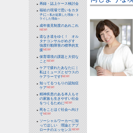
再録・誌上ケース検討会
福祉の現場で思いをカタ
チに
～私が起業した理由・ト
ライした理由～
成年後見制度のあれこれ
NEW!
道なき道をゆく！ オル
タナコンサルがめざす
強度行動障害の標準的支
援
NEW!
保育環境の課題と大切な
こと
NEW!
ケアで疲れたあなたに｜
私はミューズとゼウスの
ケアラーです!
NEW!
知ってるつもりの認知症
ケア
NEW!
精神疾患のある本人もそ
の家族も生きやすい社会
をつくるために
NEW!
死をことほぐ社会へ向け
て
NEW!
ソーシャルワーカーに知
ってほしい 理論とアプ
ローチのエッセンス
NEW!