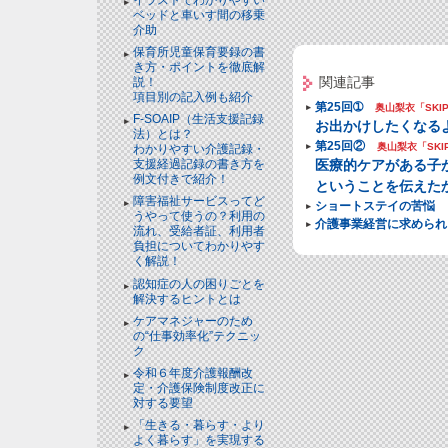
ベッドと⾞いす間の移乗
介助
保育所児童保育要録の書
き方・ポイントを徹底解
関連記事
説！
項目別の記入例も紹介
第25回➀
奥山梨衣「SKIP
F-SOAIP（生活支援記録
お出かけしたくなる
法）とは？
第25回②
奥山梨衣「SKI
わかりやすい介護記録・
医療的ケアがある子
支援経過記録の書き方を
例文付きで紹介！
ということを伝えた
障害福祉サービスってど
ショートステイの苦悩
うやって使うの？利用の
介護事業経営に求められ
流れ、受給者証、利用者
負担についてわかりやす
く解説！
認知症の人の困りごとを
解決するヒントとは
ケアマネジャーのため
の“仕事効率化”テクニッ
ク
令和６年度介護報酬改
定・介護保険制度改正に
対する要望
「生きる・暮らす・より
よく暮らす」を実現する