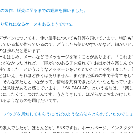
グの製作、販売に至るまでの経緯を伺いました。
売り切れになるケースもあるようですね。
ザインについても、使い勝手についても好評を頂いています。特許も
している私が作っているので、どうしたら使いやすいかなど、細かいと
のは強みだと思います。
をはじめ、メールなどでメッセージを頂くことがあります。「これま
とがなかったけれど、（障がいのある子を連れて）お出かけを楽しんで
持てました」というようなメッセージをいただいたことがありました。
とはいえ、それほど多くはありません。まだまだ孤独の中で子育てをし
。そんな方たちとつながって、情報を共有できたらいいなと思っていま
は意味があると感じています。「SKIP&CLAP」という名前は、「楽
じにしたくて、つけたんです。うきうきして、ほがらかにお出かけした
れるようなものを届けたいです。
？ バッグを周知してもらうにはどのような方法をとられていたのでし
素人でしたが、ほとんどが、SNSですね。ホームページ、インスタグ