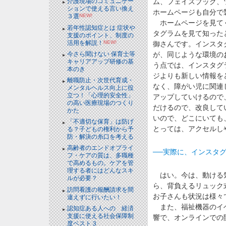
ム、フェイスブック、
介護現場のコミュニケー
ションで使える言い換え
ホームページも自分で
３選
NEW!
ホームページを見てく
若年性認知症とは 症状や
タグラムを見て知った
支援のポイント、制度の
活用を解説！
NEW!
御さんです。インスタ
今さら聞けない 保育士等
が、同じような環境の
キャリアアップ研修の基
う点では、インスタグ
本のき
ジよりも新しい情報を
離職防止・次世代育成・
なく、障がい児に関連
メンタルヘルス向上に役
立つ！「心理的安全性」
アップしていけるので
の高い医療現場のつくり
だけるので、改良して
かた
いので、どこにいても
「不適切な保育」は防げ
とっては、アクセルし
る？子どもの権利から予
防・解決の糸口を考える
高齢者のエンドオブライ
──実際に、インスタ
フ・ケアの質は、多職種
で高めるもの。ケアを管
理する者にはどんなスキ
はい。今は、動ける気
ルが必要？
ら、背負えるリュック
訪問看護の報酬請求を間
お子さんも状況は様々
違えずに行いたい！
また、福祉機器のイベ
認知症ある人への 経済
支援に使える社会保障制
響で、オンラインでの
度ベスト３