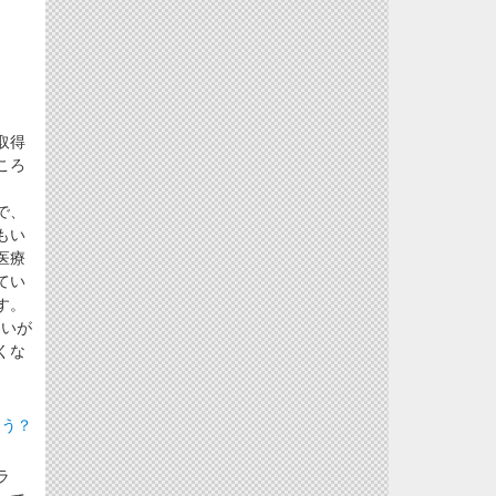
取得
ころ
で、
もい
医療
てい
す。
しいが
くな
ょう？
ラ