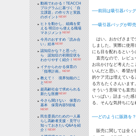
動画でわかる！TEACCH
プログラムに基づく「自
──前回は吸引器バッ
立課題」の作り方と実践
のポイント
NEW!
ヒトを動かし、組織を変
──吸引器バッグが即
える 明日から使える職場
マネジメント
NEW!
はい。おかげさまでデ
今月のおすすめ「読み合
い」絵本
NEW!
しました。実際に使用
認知症かな？と思った
にも目を配れるという
ら 認知症の初期症状を
直売なので、レビュー
わかりやすく紹介！
NEW!
お出かけなど考えたこ
イチからわかる保育の
いんだと思い、希望が
「指導計画」
NEW!
的ケア児は増えている
教えて！ 境界知能のこ
と
NEW!
る方もたくさんいます
超高齢社会で求められる
そういう意味でも直売に
新たな医療
NEW!
いっぱい」詰まった感
今さら聞けない 保育の
る、そんな気持ちにな
基本 保育内容5領域
NEW!
──どのように販路を
民生委員のための一人暮
らし高齢者支援・見守り
知っておきたいQ&Aを紹
介！
NEW!
販売に関しては全くの