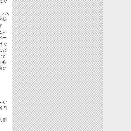
ねで
インス
の親
す
とい
ペー
けで
など
いた
が多
庭に
いか
開の
の影