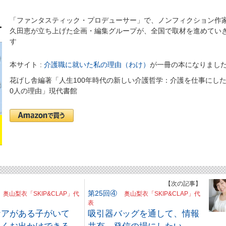
「ファンタスティック・プロデューサー」で、ノンフィクション作
久田恵が立ち上げた企画・編集グループが、全国で取材を進めてい
す
本サイト :
介護職に就いた私の理由（わけ）
が一冊の本になりまし
花げし舎編著「人生100年時代の新しい介護哲学：介護を仕事にした
0人の理由」現代書館
】
【次の記事】
②
第25回④
奥山梨衣「SKIP&CLAP」代
奥山梨衣「SKIP&CLAP」代
表
ケアがある子がいて
吸引器バッグを通して、情報