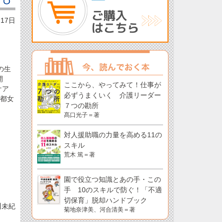
月17日
。
の生
開
ここから、やってみて！仕事が
ケア
必ずうまくいく 介護リーダー
京都女
７つの勘所
髙口光子＝著
対人援助職の力量を高める11の
スキル
荒木 篤＝著
園で役立つ知識とあの手・この
手 10のスキルで防ぐ！「不適
切保育」脱却ハンドブック
川未紀
菊地奈津美、河合清美＝著