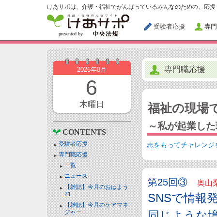
けあサポは、介護・福祉でがんばっているみんなのための、応援
受験者応援
専門
専門職応援
2026年8月
6
木曜日
福祉の現場
～私が起業した
CONTENTS
受験者応援
志をもってチャレンジ
専門職応援
一覧
ニュース
第25回③
奥山梨
【雑誌】今月のおはよう
21
SNSで情報
【雑誌】今月のケアマネ
ジャー
同じような