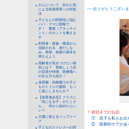
がんについて 抗がん剤
──ありがとうござい
による味覚障害への対処
法
子どもとの関係性に悩む
パパ・ママに朗報で
す！ 愛着（アタッチメ
ント）のホントを教えま
す
利用者・家族・職員から
信頼される 身だしな
み、表情、挨拶の基本を
押さえよう
高齢者が気をつけたい病
気とは？ 骨粗しょう症
の症状や特徴、医療職へ
の伝え方を紹介！
保育園・幼稚園での子ど
ものトイレの援助 もっ
と楽にしませんか？
【保育者必見】クラスに
「気になる子」がたくさ
ん… 何から始めたらい
い？
前回までのお話
介護に使えるペップトー
① 息子も私もお出
ク
② 医療的ケアがあ
子どものストレスへの対