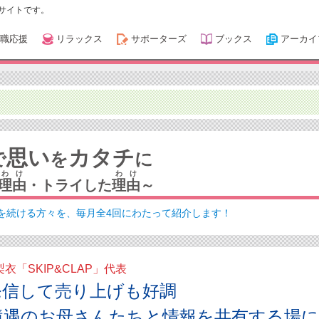
サイトです。
職応援
リラックス
サポーターズ
ブックス
アーカイ
思い
カタチ
で
を
に
わけ
わけ
理由
・トライした
理由
～
を続ける方々を、毎月全4回にわたって紹介します！
衣「SKIP&CLAP」代表
発信して売り上げも好調
境遇のお母さんたちと情報を共有する場に