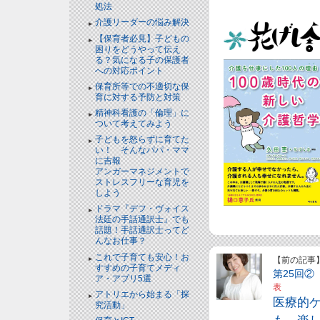
処法
介護リーダーの悩み解決
【保育者必見】子どもの
困りをどうやって伝え
る？気になる子の保護者
への対応ポイント
保育所等での不適切な保
育に対する予防と対策
精神科看護の「倫理」に
ついて考えてみよう
子どもを怒らずに育てた
い！ そんなパパ・ママ
に吉報
アンガーマネジメントで
ストレスフリーな育児を
しよう
ドラマ『デフ・ヴォイス
法廷の手話通訳士』でも
話題！手話通訳士ってど
んなお仕事？
これで子育ても安心！お
【前の記事
すすめの子育てメディ
第25回
ア・アプリ5選
表
アトリエから始まる「探
医療的
究活動」