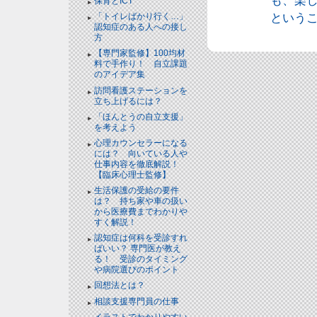
も、楽
保育とICT
という
「トイレばかり行く…」
認知症のある人への接し
方
【専門家監修】100均材
料で手作り！ 自立課題
のアイデア集
訪問看護ステーションを
立ち上げるには？
「ほんとうの自立支援」
を考えよう
心理カウンセラーになる
には？ 向いている人や
仕事内容を徹底解説！
【臨床心理士監修】
生活保護の受給の要件
は？ 持ち家や車の扱い
から医療費までわかりや
すく解説！
認知症は何科を受診すれ
ばいい？ 専門医が教え
る！ 受診のタイミング
や病院選びのポイント
回想法とは？
相談支援専門員の仕事
イラストでわかりやすい