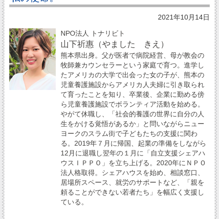
2021年10月14日
NPO法人 トナリビト
山下祈惠（やました きえ）
熊本県出身。父が医者で病院経営、母が教会の
牧師兼カウンセラーという家庭で育つ。進学し
たアメリカの大学で出会った女の子が、熊本の
児童養護施設からアメリカ人夫婦に引き取られ
て育ったことを知り、卒業後、企業に勤める傍
ら児童養護施設でボランティア活動を始める。
やがて休職し、「社会的養護の世界に自分の人
生をかける覚悟があるか」と問いながらニュー
ヨークのスラム街で子どもたちの支援に関わ
る。2019年７月に帰国、起業の準備をしながら
12月に退職し翌年の１月に「自立支援シェアハ
ウスＩＰＰＯ」を立ち上げる。2020年にＮＰＯ
法人格取得。シェアハウスを始め、相談窓口、
居場所スペース、就労のサポートなど、「親を
頼ることができない若者たち」を幅広く支援し
ている。