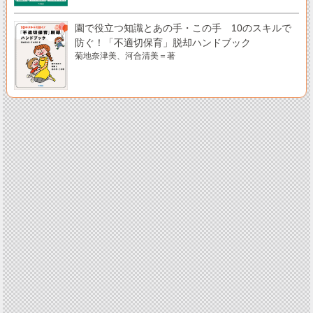
園で役立つ知識とあの手・この手 10のスキルで
防ぐ！「不適切保育」脱却ハンドブック
菊地奈津美、河合清美＝著