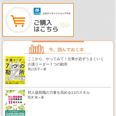
ここから、やってみて！仕事が必ずうまくいく
介護リーダー７つの勘所
髙口光子＝著
対人援助職の力量を高める11のスキル
荒木 篤＝著