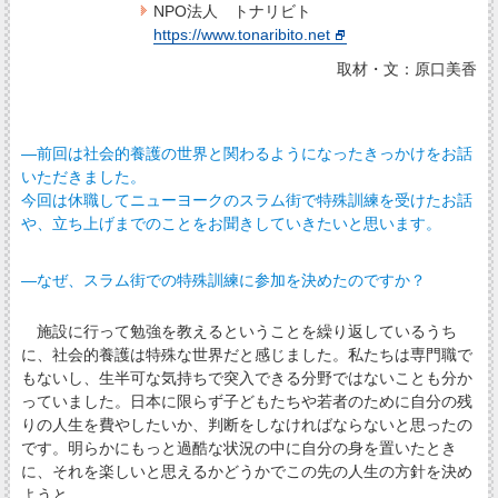
NPO法人 トナリビト
https://www.tonaribito.net
取材・文：原口美香
―前回は社会的養護の世界と関わるようになったきっかけをお話
いただきました。
今回は休職してニューヨークのスラム街で特殊訓練を受けたお話
や、立ち上げまでのことをお聞きしていきたいと思います。
―なぜ、スラム街での特殊訓練に参加を決めたのですか？
施設に行って勉強を教えるということを繰り返しているうち
に、社会的養護は特殊な世界だと感じました。私たちは専門職で
もないし、生半可な気持ちで突入できる分野ではないことも分か
っていました。日本に限らず子どもたちや若者のために自分の残
りの人生を費やしたいか、判断をしなければならないと思ったの
です。明らかにもっと過酷な状況の中に自分の身を置いたとき
に、それを楽しいと思えるかどうかでこの先の人生の方針を決め
ようと。