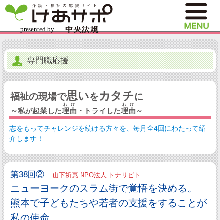
専門職応援
思い
カタチ
福祉の現場で
を
に
わけ
わけ
～私が起業した
理由
・トライした
理由
～
志をもってチャレンジを続ける方々を、毎月全4回にわたって紹
介します！
第38回②
山下祈惠 NPO法人 トナリビト
ニューヨークのスラム街で覚悟を決める。
熊本で子どもたちや若者の支援をすることが
私の使命。