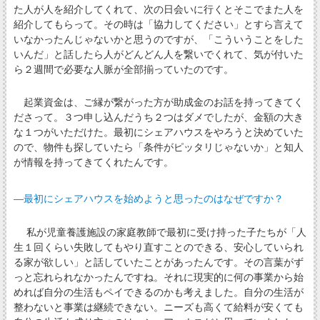
た人が人を紹介してくれて、次の日会いに行くとそこでまた人を
紹介してもらって。その時は「協力してください」とすら言えて
いなかったんじゃないかと思うのですが、「こういうことをした
いんだ」と話したら人がどんどん人を繋いでくれて、気が付いた
ら２週間で必要な人脈が全部揃っていたのです。
起業資金は、ご縁が繋がった方が助成金のお話を持ってきてく
ださって。３つ申し込んだうち２つはダメでしたが、金額の大き
な１つがいただけた。最初にシェアハウスをやろうと決めていた
ので、物件も探していたら「条件がピッタリじゃないか」と知人
が情報を持ってきてくれたんです。
―最初にシェアハウスを始めようと思ったのはなぜですか？
私が児童養護施設の家庭教師で最初に受け持った子たちが「人
生１回くらい失敗してもやり直すことのできる、安心していられ
る家が欲しい」と話していたことがあったんです。その言葉がず
っと忘れられなかったんですね。それに現実的に何の事業から始
めれば自分の生活もペイできるのかも考えました。自分の生活が
整わないと事業は継続できない。ニーズも高くて給料が安くても