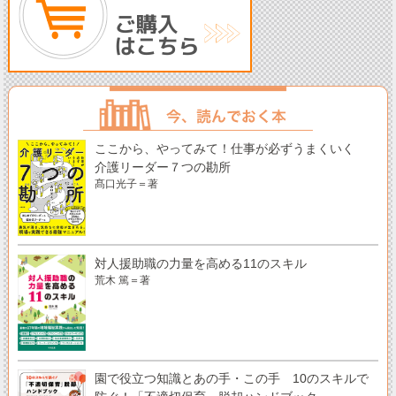
ここから、やってみて！仕事が必ずうまくいく
介護リーダー７つの勘所
髙口光子＝著
対人援助職の力量を高める11のスキル
荒木 篤＝著
園で役立つ知識とあの手・この手 10のスキルで