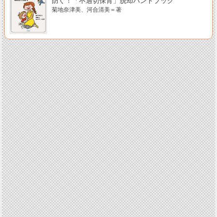
防ぐ！「不適切保育」脱却ハンドブック
菊地奈津美、河合清美＝著