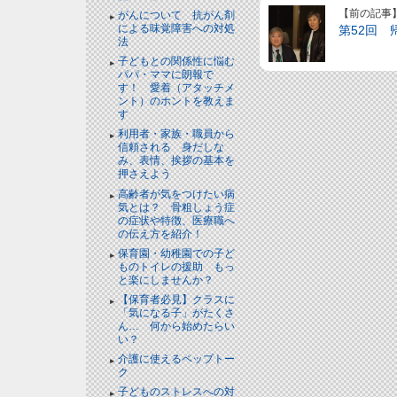
【前の記事
がんについて 抗がん剤
による味覚障害への対処
第52回 
法
子どもとの関係性に悩む
パパ・ママに朗報で
す！ 愛着（アタッチメ
ント）のホントを教えま
す
利用者・家族・職員から
信頼される 身だしな
み、表情、挨拶の基本を
押さえよう
高齢者が気をつけたい病
気とは？ 骨粗しょう症
の症状や特徴、医療職へ
の伝え方を紹介！
保育園・幼稚園での子ど
ものトイレの援助 もっ
と楽にしませんか？
【保育者必見】クラスに
「気になる子」がたくさ
ん… 何から始めたらい
い？
介護に使えるペップトー
ク
子どものストレスへの対