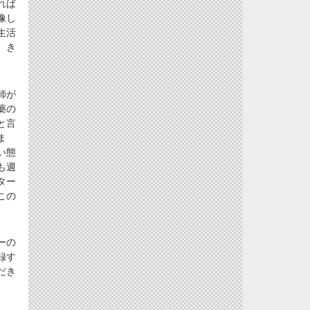
れば
像し
生活
、き
師が
藥の
と言
ま
い態
も週
ター
この
ーの
録す
だき