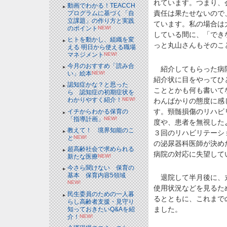
れています。つまり、
動画でわかる！TEACCH
責任は果たせないので
プログラムに基づく「自
立課題」の作り方と実践
ています。私の場合は
のポイント
NEW!
している間に、「でき
ヒトを動かし、組織を変
っと丸山さんもそのこ
える 明日から使える職場
マネジメント
NEW!
今月のおすすめ「読み合
紹介してもらった病院
い」絵本
NEW!
紹介状に目をやってひ
認知症かな？と思った
こととかも何も書いて
ら 認知症の初期症状を
わかりやすく紹介！
NEW!
わんばかりの態度に感
す。頸髄損傷のリハビ
イチからわかる保育の
「指導計画」
NEW!
度や、患者を無視した
教えて！ 境界知能のこ
３回のリハビリテーシ
と
NEW!
の泌尿器科医師が決め
超高齢社会で求められる
病院の対応に失望して
新たな医療
NEW!
今さら聞けない 保育の
基本 保育内容5領域
退院して半月後に、丸
NEW!
使用状況などを見るた
民生委員のための一人暮
るとともに、これまで
らし高齢者支援・見守り
ました。
知っておきたいQ&Aを紹
介！
NEW!