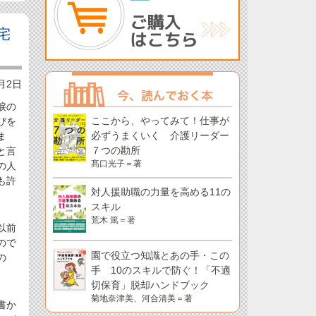
宅
4月2日
涙の
ここから、やってみて！仕事が
びを
必ずうまくいく 介護リーダー
ま
７つの勘所
と言
髙口光子＝著
の人
も許
対人援助職の力量を高める11の
スキル
荒木 篤＝著
以前
ので
園で役立つ知識とあの手・この
の
手 10のスキルで防ぐ！「不適
切保育」脱却ハンドブック
菊地奈津美、河合清美＝著
書か