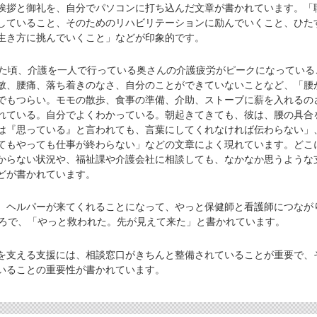
拶と御礼を、自分でパソコンに打ち込んだ文章が書かれています。「
していること、そのためのリハビリテーションに励んでいくこと、ひた
生き方に挑んでいくこと」などが印象的です。
た頃、介護を一人で行っている奥さんの介護疲労がピークになっている
敏、腰痛、落ち着きのなさ、自分のことができていないことなど、「腰
でもつらい。モモの散歩、食事の準備、介助、ストーブに薪を入れるの
れている。自分でよくわかっている。朝起きてきても、彼は、腰の具合
は『思っている』と言われても、言葉にしてくれなければ伝わらない」
てもやっても仕事が終わらない」などの文章によく現れています。どこ
からない状況や、福祉課や介護会社に相談しても、なかなか思うような
どが書かれています。
ヘルパーが来てくれることになって、やっと保健師と看護師につなが
ころで、「やっと救われた。先が見えて来た」と書かれています。
支える支援には、相談窓口がきちんと整備されていることが重要で、
いることの重要性が書かれています。