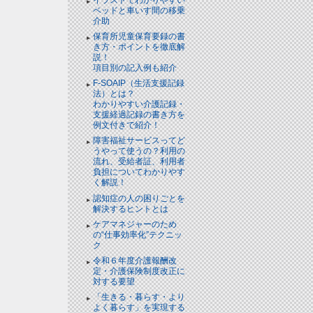
ベッドと⾞いす間の移乗
介助
保育所児童保育要録の書
き方・ポイントを徹底解
説！
項目別の記入例も紹介
F-SOAIP（生活支援記録
法）とは？
わかりやすい介護記録・
支援経過記録の書き方を
例文付きで紹介！
障害福祉サービスってど
うやって使うの？利用の
流れ、受給者証、利用者
負担についてわかりやす
く解説！
認知症の人の困りごとを
解決するヒントとは
ケアマネジャーのため
の“仕事効率化”テクニッ
ク
令和６年度介護報酬改
定・介護保険制度改正に
対する要望
「生きる・暮らす・より
よく暮らす」を実現する