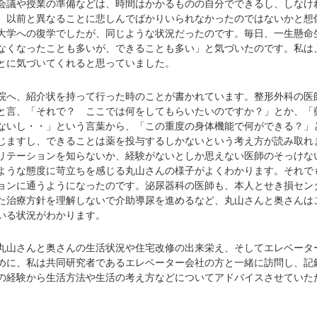
会議や授業の準備などは、時間はかかるものの自分でできるし、しなけ
、以前と異なることに悲しんでばかりいられなかったのではないかと想
大学への復学でしたが、同じような状況だったのです。毎日、一生懸命
なくなったことも多いが、できることも多い」と気づいたのです。私は
とに気づいてくれると思っていました。
へ、紹介状を持って行った時のことが書かれています。整形外科の医
と言、「それで？ ここでは何をしてもらいたいのですか？」とか、「
ないし・・」という言葉から、「この重度の身体機能で何ができる？」
じますし、できることは薬を投与するしかないという考え方が読み取れ
リテーションを知らないか、経験がないとしか思えない医師のそっけな
ような態度に苛立ちを感じる丸山さんの様子がよくわかります。それで
ョンに通うようになったのです。泌尿器科の医師も、本人とせき損セン
た治療方針を理解しないで介助導尿を進めるなど、丸山さんと奥さんは
いる状況がわかります。
山さんと奥さんの生活状況や住宅改修の出来栄え、そしてエレベータ
めに、私は共同研究者であるエレベーター会社の方と一緒に訪問し、記
の経験から生活方法や生活の考え方などについてアドバイスさせていた