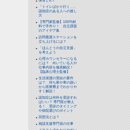
保育とICT
「トイレばかり行く…」
認知症のある人への接し
方
【専門家監修】100均材
料で手作り！ 自立課題
のアイデア集
訪問看護ステーションを
立ち上げるには？
「ほんとうの自立支援」
を考えよう
心理カウンセラーになる
には？ 向いている人や
仕事内容を徹底解説！
【臨床心理士監修】
生活保護の受給の要件
は？ 持ち家や車の扱い
から医療費までわかりや
すく解説！
認知症は何科を受診すれ
ばいい？ 専門医が教え
る！ 受診のタイミング
や病院選びのポイント
回想法とは？
相談支援専門員の仕事
イラストでわかりやすい