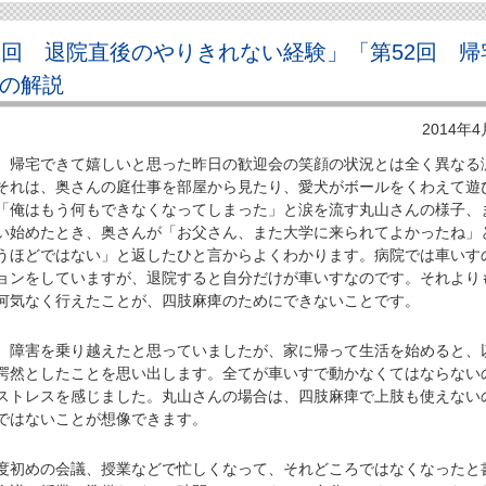
51回 退院直後のやりきれない経験」「第52回 帰
」の解説
2014年
帰宅できて嬉しいと思った昨日の歓迎会の笑顔の状況とは全く異なる
それは、奥さんの庭仕事を部屋から見たり、愛犬がボールをくわえて遊
「俺はもう何もできなくなってしまった」と涙を流す丸山さんの様子、
い始めたとき、奥さんが「お父さん、また大学に来られてよかったね」
うほどではない」と返したひと言からよくわかります。病院では車いす
ョンをしていますが、退院すると自分だけが車いすなのです。それより
何気なく行えたことが、四肢麻痺のためにできないことです。
障害を乗り越えたと思っていましたが、家に帰って生活を始めると、
愕然としたことを思い出します。全てが車いすで動かなくてはならない
ストレスを感じました。丸山さんの場合は、四肢麻痺で上肢も使えない
ではないことが想像できます。
初めの会議、授業などで忙しくなって、それどころではなくなったと