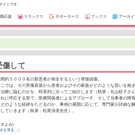
サイトです。
職応援
リラックス
サポーターズ
ブックス
アーカイ
受傷して
年間約５０００名の新患者が発生するという脊髄損傷。
ここでは、その受傷直後から患者およびその家族がどのような思いを抱
ら治療に臨むのかを、時系列に沿ってご紹介します（執筆：丸山柾子さ
それに呼応する形で、医療関係者によるアプローチ、そして当事者の障
はどのような経緯をたどるのか、事例の展開に応じて、専門家が詳細な
示していきます（執筆：松尾清美先生）。
きよみ)
きを見る…）