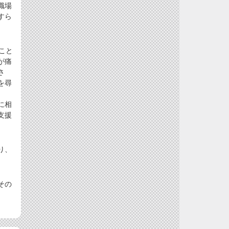
職場
すら
こと
が痛
さ
を尋
、
に相
支援
り、
その