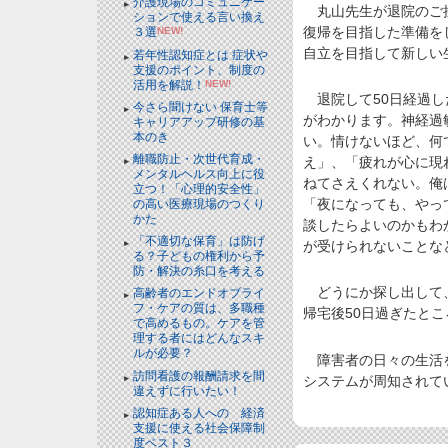
介護現場のコミュニケー
丸山先生が退院のご挨
ションで使える言い換え
復帰を目指した準備を
３選
NEW!
自立を目指して新しい
若年性認知症とは 症状や
支援のポイント、制度の
活用を解説！
NEW!
退院して50日経過し
今さら聞けない 保育士等
がわかります。神経過
キャリアアップ研修の基
本のき
い。情けないほど、何
離職防止・次世代育成・
え」、「疲れが心に現
メンタルヘルス向上に役
ねてさえくれない。俺
立つ！「心理的安全性」
「夜になっても、やっ
の高い医療現場のつくり
かた
談したらよいのかもわ
「不適切な保育」は防げ
が受けられないことな
る？子どもの権利から予
防・解決の糸口を考える
どうにか探し出して、
高齢者のエンドオブライ
フ・ケアの質は、多職種
帰宅後50日過ぎたと
で高めるもの。ケアを管
理する者にはどんなスキ
ルが必要？
障害者の日々の生活を
訪問看護の報酬請求を間
システムが周知されて
違えずに行いたい！
認知症ある人への 経済
支援に使える社会保障制
度ベスト３