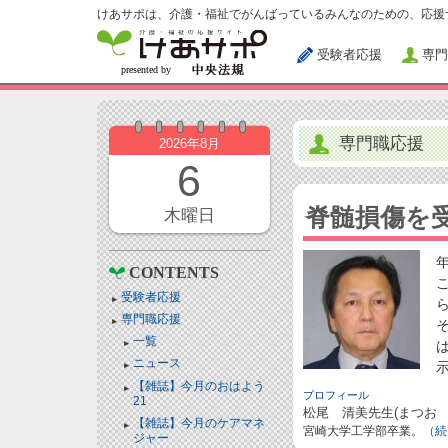
けあサポは、介護・福祉でがんばっているみんなのための、応援
受験者応援
専門
専門職応援
2026年8月
6
脊髄損傷を
木曜日
CONTENTS
受験者応援
専門職応援
一覧
ニュース
【雑誌】今月のおはよう
プロフィール
21
松尾 清美先生(まつお 
【雑誌】今月のケアマネ
宮崎大学工学部卒業。
（続
ジャー