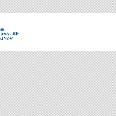
葛藤
りきれない経験
護はだめだ