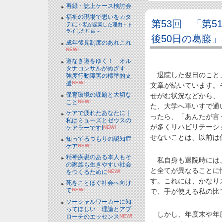
再録・誌上ケース検討会
福祉の現場で思いをカタ
第53回 「第
チに
～私が起業した理由・ト
ライした理由～
後50日の葛藤
成年後見制度のあれこれ
NEW!
道なき道をゆく！ オル
タナコンサルがめざす
退院した翌日のこと、
強度行動障害の標準的支
援
NEW!
文章が続いています。
保育環境の課題と大切な
せがむ状況などから、
こと
NEW!
た、大学へ車いすで通
ケアで疲れたあなたに｜
ったら、「あんたが言
私はミューズとゼウスの
が多くリハビリテーシ
ケアラーです!
NEW!
せないことは、以前は
知ってるつもりの認知症
ケア
NEW!
精神疾患のある本人もそ
私自身も退院時には、
の家族も生きやすい社会
と全てが異なることに
をつくるために
NEW!
す。これには、かなり
死をことほぐ社会へ向け
て
NEW!
で、手が使える私の比
ソーシャルワーカーに知
ってほしい 理論とアプ
しかし、年度末や年度
ローチのエッセンス
NEW!