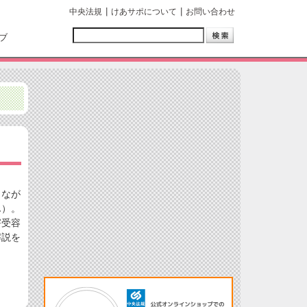
中央法規
けあサポについて
お問い合わせ
ブ
きなが
ん）。
害受容
解説を