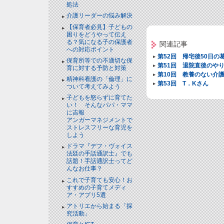
処法
介護リーダーの悩み解決
【保育者必見】子どもの
困りをどうやって伝え
る？気になる子の保護者
関連記事
への対応ポイント
第52回 帰宅後50日の
保育所等での不適切な保
第51回 退院直後のや
育に対する予防と対策
第10回 教養のない介
精神科看護の「倫理」に
第53回 T．Kさん
ついて考えてみよう
子どもを怒らずに育てた
い！ そんなパパ・ママ
に吉報
アンガーマネジメントで
ストレスフリーな育児を
しよう
ドラマ『デフ・ヴォイス
法廷の手話通訳士』でも
話題！手話通訳士ってど
んなお仕事？
これで子育ても安心！お
すすめの子育てメディ
ア・アプリ5選
アトリエから始まる「探
究活動」