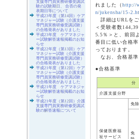
支援専門員実務研修受講試
れました（
http:/
験の試験期日、 合否の発
表期日等について
n/jukensha/15-2.h
平成23年度（第14回）ケア
詳細はURLをご
マネジャー試験（介護支援
専門員実務研修受講試験）
＜受験者数144,3
の合格発表がありました
5.5％＞と、前
平成23年度 ケアマネジャ
ー試験解答速報掲載のお知
番目に低い合格率
らせ
平成22年度（第13回）ケア
っております。
マネジャー試験（介護支援
なお、合格基準
専門員実務研修受講試験）
の合格発表がありました
平成21年度（第12回）ケア
●合格基準
マネジャー試験（介護支援
専門員実務研修受講試験）
の合格発表がありました
分
平成21年度 ケアマネジャ
ー試験解答速報掲載のお知
介護支援分野
らせ
平成21年度（第12回）介護
免
支援専門員実務研修受講試
験の解答速報について
保健医療福
免
祉サービス
除