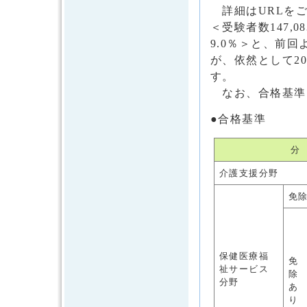
詳細はURLをご
＜受験者数147,0
9.0％＞と、前
が、依然として2
す。
なお、合格基準
●合格基準
分
介護支援分野
免
保健医療福
免
祉サービス
除
分野
あ
り