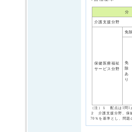
分
介護支援分野
免
免
保健医療福祉
除
サービス分野
あ
り
（注）１ 配点は1問1
２ 介護支援分野、保
70％を基準とし、問