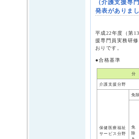
（介護支援専
発表がありま
平成22年度（第
援専門員実務研修
おりです。
●合格基準
分
介護支援分野
免
免
保健医療福祉
除
サービス分野
あ