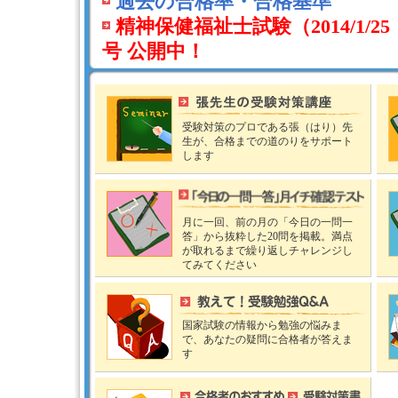
過去の合格率・合格基準
精神保健福祉士試験（2014/1/2
号 公開中！
受験対策のプロである張（はり）先
生が、合格までの道のりをサポート
します
月に一回、前の月の「今日の一問一
答」から抜粋した20問を掲載。満点
が取れるまで繰り返しチャレンジし
てみてください
国家試験の情報から勉強の悩みま
で、あなたの疑問に合格者が答えま
す