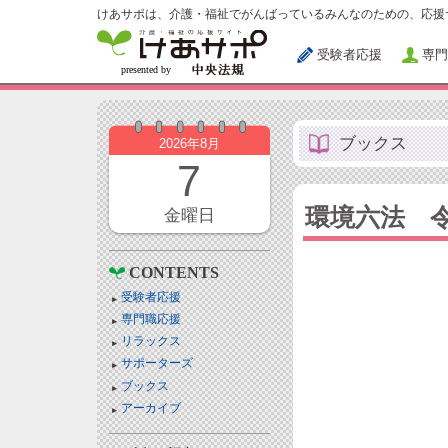
けあサポは、介護・福祉でがんばっているみんなのための、応援
受験者応援
専門
ブックス
2026年8月
7
環境六法 令
金曜日
CONTENTS
受験者応援
専門職応援
リラックス
サポーターズ
ブックス
アーカイブ