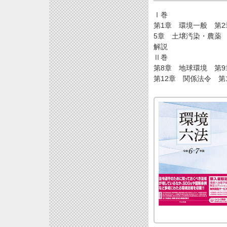
Ⅰ巻
第1章 環境一般 第
5章 土壌汚染・農薬
解説
Ⅱ巻
第8章 地球環境 第
第12章 関係法令 第