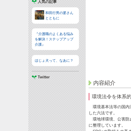
人気の記事
和田行男の婆さん
とともに
『介護職のよくある悩み
を解決！ステップアップ
介護』
ほじょ犬って、なあに？
Twitter
内容紹介
環境法令を体系
環境基本法等の国内法
した六法です。
環地球環境、公害防止
に整理しています。