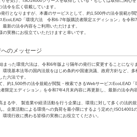
りを受け、ISO14000シリーズを取得している・もしくは取得に関心を
つ法令を広く収載しています。
発行となりますが、本書のサービスとして、約1,500件の法令規範が閲
スEcoLEAD「環境六法 令和6-7年版購読者限定エディション」を令和7
、最新の法令内容をご利用いただけます。
の実務にお役立ていただけますと幸いです。
者へのメッセージ
始まった環境六法は、令和6年版より隔年の発行に変更することになり
、環境基本法等の国内法規をはじめ条約や国連決議、政府方針など、多
した六法です。
約1,500件の法令規範が閲覧・検索できるWebサービスEcoLEAD「
購読者限定エディション」を令和7年4月末内容に再更新し、最新の法令内
まる中、 製造業や経済活動を行う企業は、環境に対して多くの法的規
。企業活動による環境への負荷を最小限にするよう定めたISO14001
、環境行政に携わる皆様の実務にお役立てください。