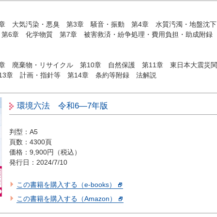
2章 大気汚染・悪臭 第3章 騒音・振動 第4章 水質汚濁・地盤沈下
 第6章 化学物質 第7章 被害救済・紛争処理・費用負担・助成附録
9章 廃棄物・リサイクル 第10章 自然保護 第11章 東日本大震
13章 計画・指針等 第14章 条約等附録 法解説
環境六法 令和6―7年版
判型：A5
頁数：4300頁
価格：9,900円（税込）
発行日：2024/7/10
この書籍を購入する（e-books）
この書籍を購入する（Amazon）