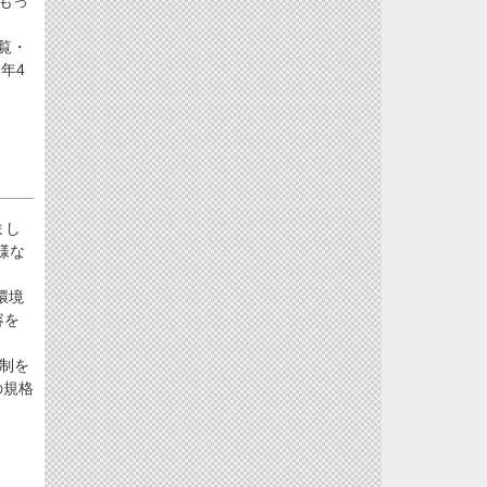
もっ
覧・
年4
まし
様な
環境
容を
制を
の規格