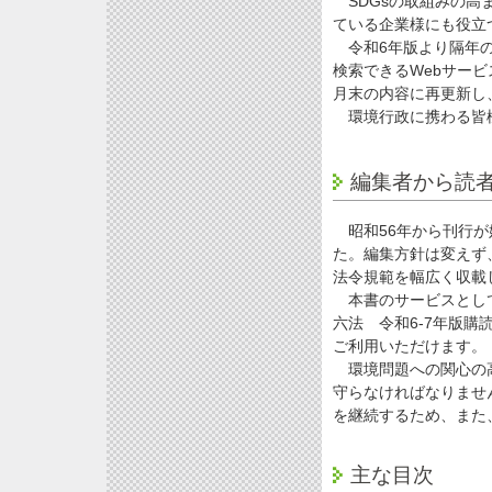
SDGsの取組みの高ま
ている企業様にも役立
令和6年版より隔年の
検索できるWebサービ
月末の内容に再更新し
環境行政に携わる皆様
編集者から読
昭和56年から刊行が
た。編集方針は変えず
法令規範を幅広く収載
本書のサービスとして、
六法 令和6-7年版
ご利用いただけます。
環境問題への関心の高
守らなければなりません
を継続するため、また
主な目次