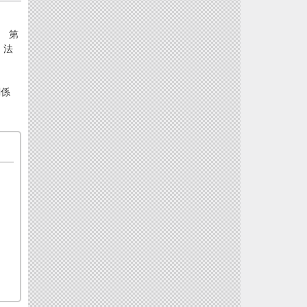
 第
 法
災関係