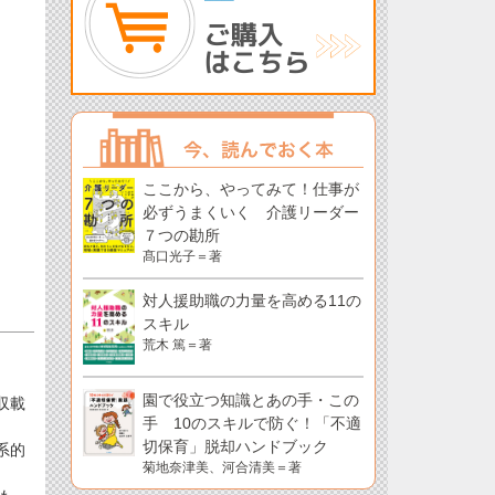
ここから、やってみて！仕事が
必ずうまくいく 介護リーダー
７つの勘所
髙口光子＝著
対人援助職の力量を高める11の
スキル
荒木 篤＝著
園で役立つ知識とあの手・この
収載
手 10のスキルで防ぐ！「不適
切保育」脱却ハンドブック
系的
菊地奈津美、河合清美＝著