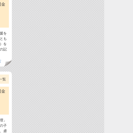
週金
援を
とも
）を
の記
む
一覧
週金
理」
の子
、虐