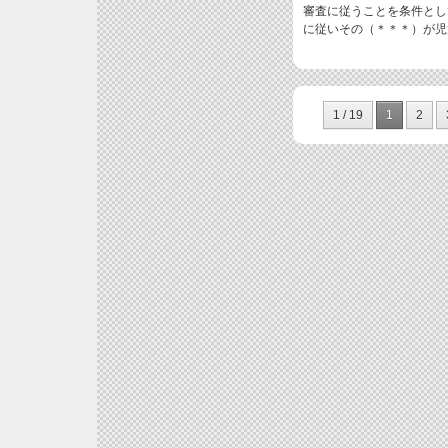
審査に従うことを条件とし
に従いその（＊＊＊）が児
1 / 19
1
2