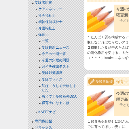
受験者応援
今週の
ケアマネジャー
曜更新
社会福祉士
「子ども
精神保健福祉士
介護福祉士
保育士
１たんぱく質を構成するア
一覧
取しなければならないアミ
受験最新ニュース
２摂取した食品中のたんぱ
の消化作用を受ける。３た
今日の一問一答
（＊＊＊）kcalのエネル
今週の穴埋め問題
月イチ確認テスト
受験対策講座
受験ブックス
保育士
受験者応援
私はこうして合格しま
した
今週の
教えて！受験勉強Q&A
曜更新
保育士になるには
「子ども
KATTEナビ
専門職応援
１保育所保育指針に記され
でに育ってほしい姿」に、
リラックス