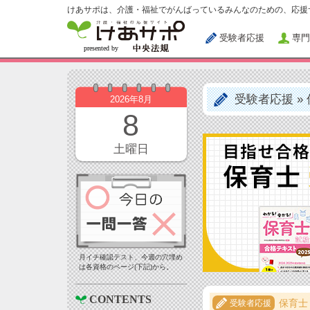
けあサポは、介護・福祉でがんばっているみんなのための、応援
受験者応援
専門
受験者応援
»
2026年8月
8
土曜日
月イチ確認テスト、今週の穴埋め
は各資格のページ(下記)から。
CONTENTS
保育士
受験者応援