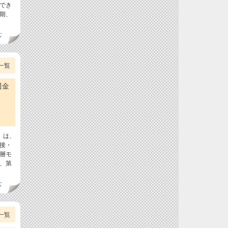
でき
期、
む
一覧
週金
.）は、
接・
層モ
、第
む
一覧