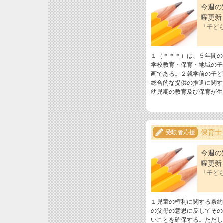
今週の
曜更新
「子ども
１（＊＊＊）は、５年間の
学校教育・保育・地域の子
画である。２就学前の子ど
総合的な提供の推進に関す
幼児期の教育及び保育が生
保育士
受験者応援
今週の
曜更新
「子ども
１児童の権利に関する条約
の父母の意思に反してその
いことを確保する。ただし