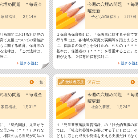
穴埋め問題 ＊毎週金
今週の穴埋め問題 ＊毎
曜更新
家庭福祉」 2月14日
「子ども家庭福祉」 2月7日
計画期間における乳幼児の
１保育所保育指針に、「保護者に対する子育て支
育て支援についての需給計
行う際には、各地域や家庭の実態等を踏まえると
もに関する教育、保育等の
に、保護者の気持ちを受け止め、相互の（＊＊＊
る法律は、「この法律は、
基本に、保護者の（＊＊＊）を尊重すること」と
涯に…
載がある。２保育所保育指針に…
続きを読む
続きを読
保育士
受験者応援
一覧
穴埋め問題 ＊毎週金
今週の穴埋め問題 ＊毎
曜更新
家庭福祉」 1月31日
「社会的養護」 1月24日
に、「締約国は、児童がそ
１「児童養護施設運営指針」の「社会的養護の原
父母から（＊＊＊）されな
では、「社会的養護を必要とする子どもには、そ
、権限のある当局が司法の
どもに応じた成長や発達を支える支援だけでなく