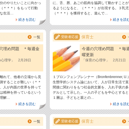
分のやりたいことに向かっ
に、舌、唇、あごの筋肉を協調して動かすことが
（＊＊＊）をもって行動
るようになると、（＊＊＊）が出現する。３乳児
な生活…
（＊＊＊）を獲得すると、遊んで…
続きを読む
続きを読
保育士
受験者応援
一覧
穴埋め問題 ＊毎週金
今週の穴埋め問題 ＊毎
曜更新
心理学」 2月28日
「保育の心理学」 2月21日
離れて、他者の立場から見
１ブロンフェンブレンナー（Bronfenbrenner, U
測することが難しい（＊＊
生態学的システム論において、人が日常生活で直
、人が内面の世界を持って
間接に関わりをもつ社会的文脈を、入れ子状の多
は精神を持っているという
デルとして示した。一人の子どもを中心とすると
理解…
１層は、子どもと親との…
続きを読む
続きを読
保育士
受験者応援
一覧