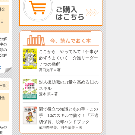
週金
1日
分解
中の
類の
ここから、やってみて！仕事が
分解
必ずうまくいく 介護リーダー
７つの勘所
む
髙口光子＝著
対人援助職の力量を高める11の
一覧
スキル
荒木 篤＝著
週金
園で役立つ知識とあの手・この
手 10のスキルで防ぐ！「不適
切保育」脱却ハンドブック
らの
菊地奈津美、河合清美＝著
期