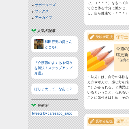
で、（＊＊＊）をもって自
サポーターズ
て心と体を十分に働かせ、
ブックス
し、自ら健康で（＊＊＊）
アーカイブ
人気の記事
保育士
受験者応援
和田行男の婆さん
とともに
今週の
曜更新
「保育の
『介護職のよくある悩み
を解決！ステップアップ
介護』
１幼児には、自分の体験を
え方や考え方、感じ方を推
＊）がみられる。２幼児は
ほじょ犬って、なあに？
いるということ、心あるい
ことに気付きはじめ、その
Twitter
Tweets by caresapo_sapo
保育士
受験者応援