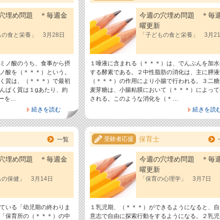
穴埋め問題 ＊毎週金
今週の穴埋め問題 ＊毎
曜更新
の食と栄養」 3月28日
「子どもの食と栄養」 3月2
ミノ酸のうち、食事から摂
１唾液に含まれる（＊＊＊）は、でんぷんを加水
ノ酸を（＊＊＊）という。
する酵素である。２中性脂肪の消化は、主に膵液
く質は、（＊＊＊）で最初
（＊＊＊）の作用により小腸で行われる。３二糖
んぱく質は１gあたり、約
麦芽糖は、小腸粘膜において（＊＊＊）によって
ギーを…
される。このような消化を（＊…
続きを読む
続きを読
保育士
受験者応援
一覧
穴埋め問題 ＊毎週金
今週の穴埋め問題 ＊毎
曜更新
の保健」 3月14日
「保育の心理学」 3月7日
ている「幼児期の終わりま
１乳児期、（＊＊＊）ができるようになると、自
「保育所の（＊＊＊）の中
意志で自由に探索行動をするようになる。２乳児