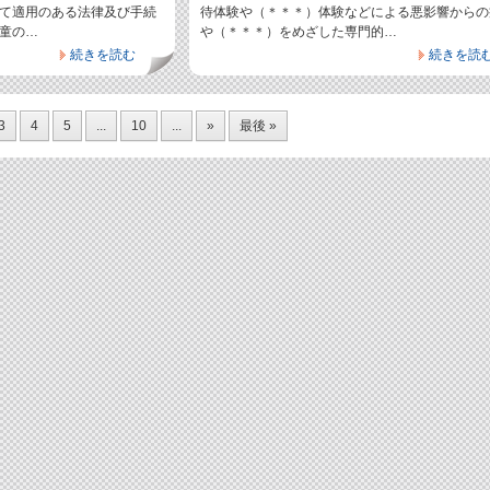
て適用のある法律及び手続
待体験や（＊＊＊）体験などによる悪影響からの
童の…
や（＊＊＊）をめざした専門的…
続きを読む
続きを読
3
4
5
...
10
...
»
最後 »