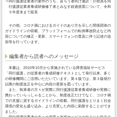
⇒同行援護従業者の要件のうち、盲ろう者向け通訳・介助員を同
行援護従業者養成研修修了者とみなす経過措置について、令和
５年度末まで延長
その他、コロナ禍におけるガイドのあり方を示した関係団体の
ガイドラインの収載、プラットフォームでの転倒事故防止など内
容についての修正・更新、スマートフォンの普及に伴う記述の追
加等を行っています。
編集者から読者へのメッセージ
本書は、2010年10月から実施されている障害福祉サービス
「同行援護」の従業者の養成研修テキストとして発行以来、多く
の研修機関にご活用いただいています。第４版では、第３版発行
以降の制度改正を中心に内容の更新を図っています。
また、執筆者の方々が実際に同行援護従業者養成研修や実務に
携わっていらっしゃることから、制度改正だけでなく、コロナ禍
での支援に資するガイドラインの収載、同行援護をとりまく社会
環境の変化も盛り込み、より充実した内容に刷新することができ
ました。