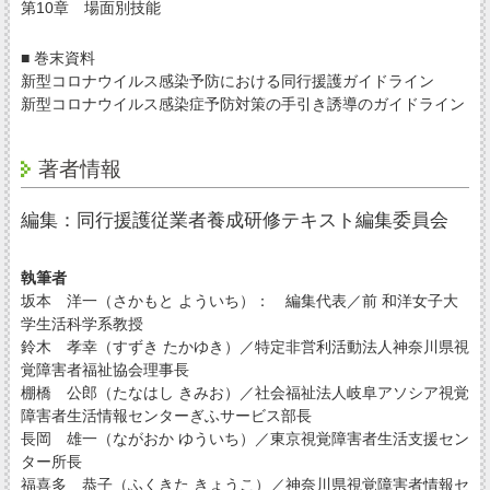
第10章 場面別技能
■ 巻末資料
新型コロナウイルス感染予防における同行援護ガイドライン
新型コロナウイルス感染症予防対策の手引き誘導のガイドライン
著者情報
編集：同行援護従業者養成研修テキスト編集委員会
執筆者
坂本 洋一（さかもと よういち）： 編集代表／前 和洋女子大
学生活科学系教授
鈴木 孝幸（すずき たかゆき）／特定非営利活動法人神奈川県視
覚障害者福祉協会理事長
棚橋 公郎（たなはし きみお）／社会福祉法人岐阜アソシア視覚
障害者生活情報センターぎふサービス部長
長岡 雄一（ながおか ゆういち）／東京視覚障害者生活支援セン
ター所長
福喜多 恭子（ふくきた きょうこ）／神奈川県視覚障害者情報セ