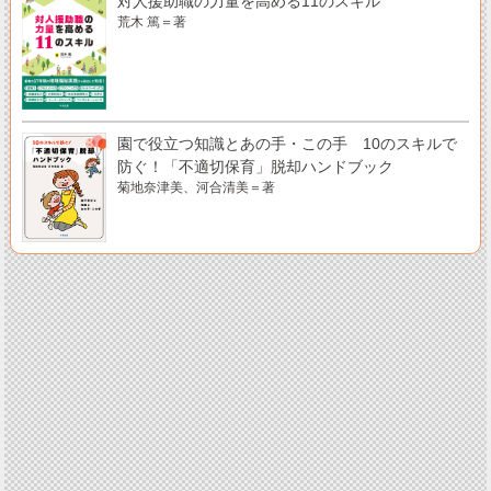
対人援助職の力量を高める11のスキル
荒木 篤＝著
園で役立つ知識とあの手・この手 10のスキルで
防ぐ！「不適切保育」脱却ハンドブック
菊地奈津美、河合清美＝著