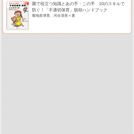
園で役立つ知識とあの手・この手 10のスキルで
防ぐ！「不適切保育」脱却ハンドブック
菊地奈津美、河合清美＝著