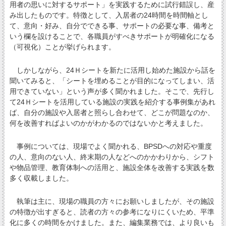
用者の思いに対するサポート」を実践するために試行錯誤し、産
み出したものです。特徴として、入居者の24時間を時間軸とし
て、意向・好み、自分でできる事、サポートの必要な事、備考と
いう欄を設けることで、各職員がすべきサポートが明確化になる
（可視化）ことが挙げられます。
しかしながら、24Ｈシートを新たに活用し始めた施設から話を
聞いてみると、「シートを埋めることが目的になってしまい、活
用できていない」という声が多く聞かれました。そこで、先行し
て24Ｈシートを活用している施設の実践を紹介する事例集があれ
ば、自分の施設や入居者と照らし合わせて、どこが問題なのか、
何を改善すればよいのかがわかるのではないかと考えました。
事例については、現場でよく聞かれる、BPSDへの対応や重度
の人、意向のない人、終末期の人などへのかかわりから、シフト
や物品管理、教育体制への活用と、施設全体を改善する実践を数
多く収載しました。
執筆は主に、現場の職員の方々にお願いしましたが、その施設
の特徴が出すぎると、読者の方々の参考になりにくいため、平準
化に多くの時間をかけました。また、編集業務では、より良いも