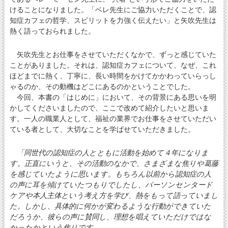
けることになりました。「ベレ先生にご協力いただくことで、認
知症カフェの哲学、スピリットを力強く伝えたい」と矢吹先生は
熱く語っておられました。
矢吹先生とお仕事をさせていただくなかで、ずっと感じていた
ことがありました。それは、認知症カフェについて、なぜ、これ
ほどまでに熱く、丁寧に、長い時間をかけてかかわっていらっし
ゃるのか、その動機はどこにあるのかということでした。
今回、本書の「はじめに」において、その背景にある思いを明
かしてくださいましたので、ここで改めて紹介したいと思いま
す。一人の職業人として、福祉の業界でお仕事をさせていただい
ている者として、大切なことを学ばせていただきました。
「同世代の認知症の人とともに活動を始めて４年になりま
す。正直にいうと、その活動のなかで、さまざまな焦りや葛藤
を感じていたように思います。もちろん以前から認知症の人
の声に耳を傾けていたつもりでしたし、パーソンセンタード
ケアや本人主体という考え方を学び、熱をもって語っていまし
た。しかし、具体的に何かが変わるような行動ができていた
だろうか、彼らの声に賛同し、理想を唱えていただけではな
かったかという焦りです。