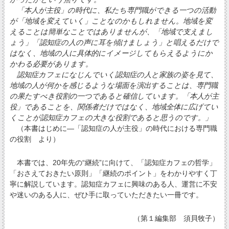
「本人が主役」の時代に、私たち専門職ができる一つの活動
が「地域を変えていく」ことなのかもしれません。地域を変
えることは簡単なことではありませんが、「地域で支えまし
ょう」「認知症の人の声に耳を傾けましょう」と唱えるだけで
はなく、地域の人に具体的にイメージしてもらえるようにか
かわる必要があります。
認知症カフェになじんでいく認知症の人と家族の姿を見て、
地域の人が何かを感じるような場面を演出することは、専門職
の果たすべき役割の一つであると確信しています。「本人が主
役」であることを、関係者だけではなく、地域全体に広げてい
くことが認知症カフェの大きな役割であると思うのです。」
（本書はじめに―「認知症の人が主役」の時代における専門職
の役割 より）
本書では、20年先の“継続”に向けて、「認知症カフェの哲学」
「おさえておきたい原則」「継続のポイント」をわかりやすく丁
寧に解説しています。認知症カフェに興味のある人、運営に不安
や迷いのある人に、ぜひ手に取っていただきたい一冊です。
（第１編集部 須貝牧子）