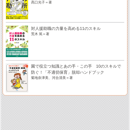
髙口光子＝著
対人援助職の力量を高める11のスキル
荒木 篤＝著
園で役立つ知識とあの手・この手 10のスキルで
防ぐ！「不適切保育」脱却ハンドブック
菊地奈津美、河合清美＝著