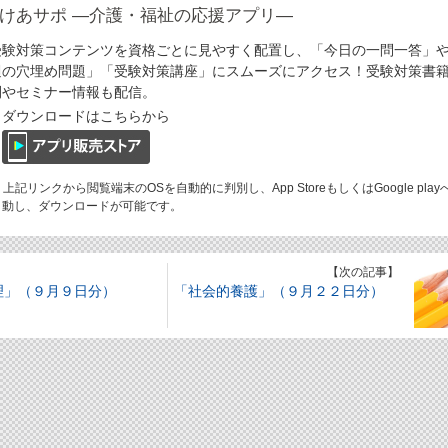
けあサポ ―介護・福祉の応援アプリ―
受験対策コンテンツを資格ごとに見やすく配置し、「今日の一問一答」
週の穴埋め問題」「受験対策講座」にスムーズにアクセス！受験対策書
刊やセミナー情報も配信。
ダウンロードはこちらから
 上記リンクから閲覧端末のOSを自動的に判別し、App StoreもしくはGoogle play
動し、ダウンロードが可能です。
】
【次の記事】
理」（９月９日分）
「社会的養護」（９月２２日分）