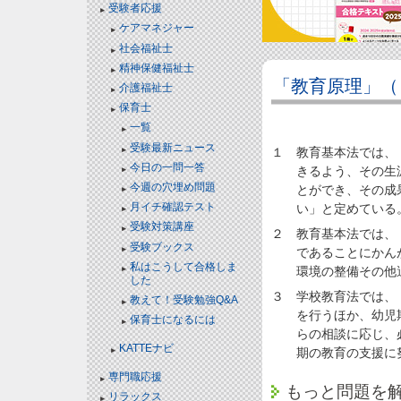
受験者応援
ケアマネジャー
社会福祉士
精神保健福祉士
「教育原理」（
介護福祉士
保育士
一覧
受験最新ニュース
１ 教育基本法では、
今日の一問一答
きるよう、その生
今週の穴埋め問題
とができ、その成
月イチ確認テスト
い」と定めている
受験対策講座
２ 教育基本法では、
受験ブックス
であることにかん
私はこうして合格しま
環境の整備その他
した
３ 学校教育法では、
教えて！受験勉強Q&A
を行うほか、幼児
保育士になるには
らの相談に応じ、
KATTEナビ
期の教育の支援に
専門職応援
もっと問題を
リラックス