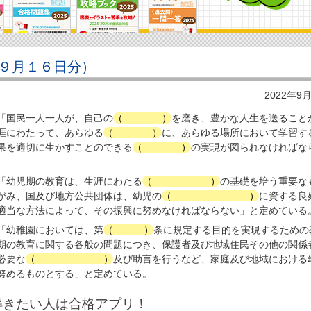
９月１６日分）
2022年9
「国民一人一人が、自己の
（
人格
）
を磨き、豊かな人生を送ること
涯にわたって、あらゆる
（
機会
）
に、あらゆる場所において学習す
果を適切に生かすことのできる
（
社会
）
の実現が図られなければな
。
「幼児期の教育は、生涯にわたる
（
人格形成
）
の基礎を培う重要な
がみ、国及び地方公共団体は、幼児の
（
健やかな成長
）
に資する良
適当な方法によって、その振興に努めなければならない」と定めている
「幼稚園においては、第
（
22
）
条に規定する目的を実現するための
期の教育に関する各般の問題につき、保護者及び地域住民その他の関係
必要な
（
情報の提供
）
及び助言を行うなど、家庭及び地域における
努めるものとする」と定めている。
解きたい人は合格アプリ！