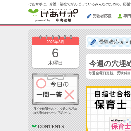
けあサポは、介護・福祉でがんばっているみんなのための、応援
受験者応援
専門
受験者応援
»
2026年8月
6
今週の穴埋
木曜日
毎週金曜日更新。受験科目
月イチ確認テスト、今週の穴埋め
は各資格のページ(下記)から。
CONTENTS