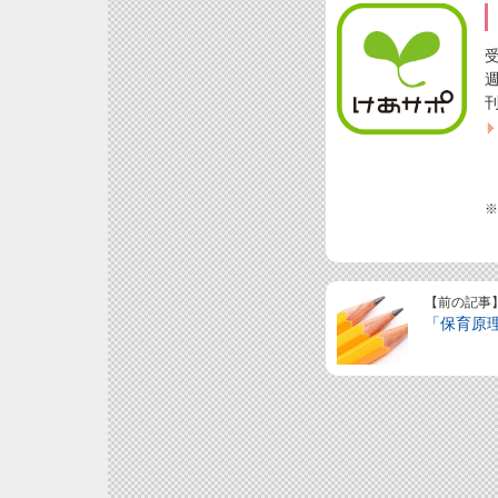
※
【前の記事
「保育原