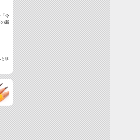
や「今
籍の新
へと移