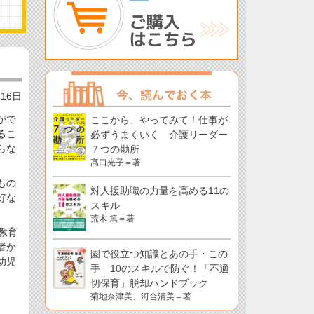
月16日
がで
ここから、やってみて！仕事が
るこ
必ずうまくいく 介護リーダー
らな
７つの勘所
髙口光子＝著
もの
対人援助職の力量を高める11の
好な
スキル
。
荒木 篤＝著
教育
者か
園で役立つ知識とあの手・この
幼児
手 10のスキルで防ぐ！「不適
切保育」脱却ハンドブック
菊地奈津美、河合清美＝著