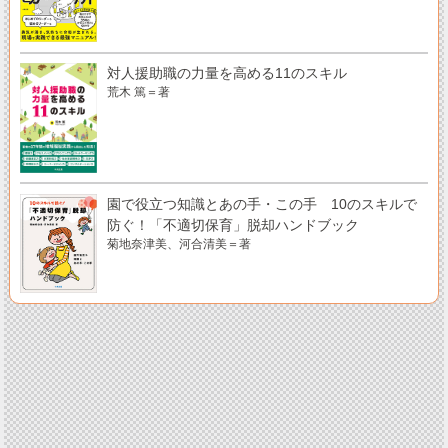
対人援助職の力量を高める11のスキル
荒木 篤＝著
園で役立つ知識とあの手・この手 10のスキルで
防ぐ！「不適切保育」脱却ハンドブック
菊地奈津美、河合清美＝著