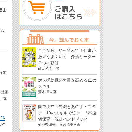
過去
さん）
ここから、やってみて！仕事が
必ずうまくいく 介護リーダー
７つの勘所
髙口光子＝著
らめ
対人援助職の力量を高める11の
スキル
ら出題
荒木 篤＝著
、第
園で役立つ知識とあの手・この
手 10のスキルで防ぐ！「不適
26
切保育」脱却ハンドブック
いた
菊地奈津美、河合清美＝著