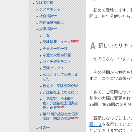
受験者応援
ケアマネジャー
初めて受験します。職
社会福祉士
問は、何年分解いたら
精神保健福祉士
介護福祉士
一覧
受験最新ニュース
NEW!
新しいカリキ
今日の一問一答
今週の穴埋め問題
かのこさん、いよい
月イチ確認テスト
受験ブックス
今の時期から勉強を始
私はこうして合格しま
ずに、コツコツ頑張っ
した
教えて！受験勉強Q&A
さて、ご質問について
介護福祉士になるには
基準が大幅に変更され
「第37回（令和6年
度）介護福祉士国家試
25回、第26回の３年
験」正答
NEW!
第37回介護福祉士国家
宣伝になってしまい
試験 問題の講評
NEW!
回』
を発行していま
保育士
だいておりますので、