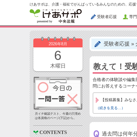
けあサポは、介護・福祉でがんばっているみんなのための、応援
受験者応援
専門
受験者応援
»
2026年8月
6
教えて！受験
木曜日
合格者の体験談や編集
問にお答えするコーナ
【投稿募集】みなさ
（続きを見る…）
月イチ確認テスト、今週の穴埋め
は各資格のページ(下記)から。
CONTENTS
過去問は何年分