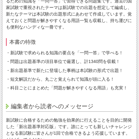
るための知識を「一問一答」で習得できる問題集です。過去の国
家試験で重視されたテーマは新試験での出題を想定して編成し、
新たなテーマは本試験の出題形式にあわせて作成しています。覚
えておくと問題が解きやすくなる用語一覧も収載し、持ち運びに
も便利なハンディな一冊です。
本書の特徴
・新試験で求められる知識の要点を「一問一答」で学べる！
・問題は出題基準の項目単位で厳選し、計1340問を収載！
・新出題基準で新たに登場した事柄は本試験の形式で出題！
・短文解説だから、丸ごと覚えられて知識が頭に入る！
・科目ごとにまとめた「問題が解きやすくなる用語」も充実！
編集者から読者へのメッセージ
新試験に合格するための勉強を効果的に行えることを目的に開発
した「新出題基準対応版」です。誰にとっても新しいチャレンジ
となる新試験に皆さんが1回で合格できるよう応援しています。