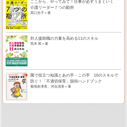
ここから、やってみて！仕事が必ずうまくいく
介護リーダー７つの勘所
髙口光子＝著
対人援助職の力量を高める11のスキル
荒木 篤＝著
園で役立つ知識とあの手・この手 10のスキルで
防ぐ！「不適切保育」脱却ハンドブック
菊地奈津美、河合清美＝著