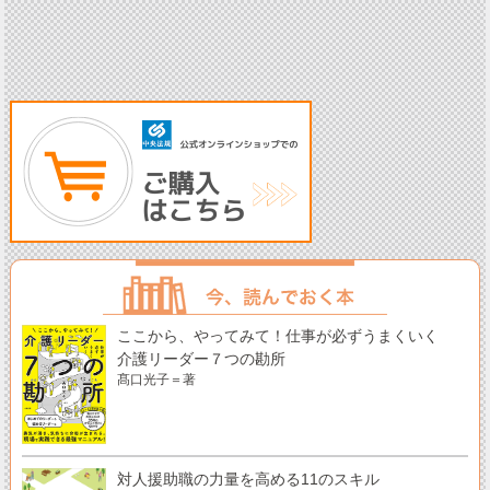
ここから、やってみて！仕事が必ずうまくいく
介護リーダー７つの勘所
髙口光子＝著
対人援助職の力量を高める11のスキル