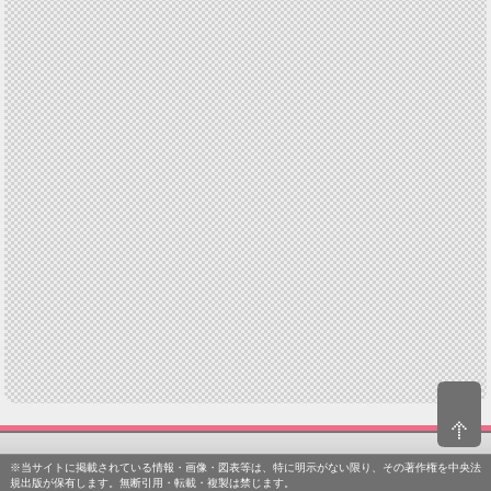
※当サイトに掲載されている情報・画像・図表等は、特に明示がない限り、その著作権を中央法
規出版が保有します。無断引用・転載・複製は禁じます。