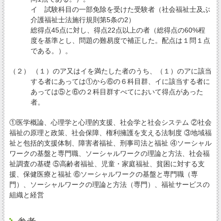
イ 試験科目の一部免除を受けた受験者（社会福祉士及ぶ
介護福祉士法施行規則第5条の2）
総得点45点に対し、得点22点以上の者（総得点の60%程
度を基準とし、問題の難易度で補正した。配点は１問１点
である。）。
（２） （１）のア又はイを満たした者のうち、（１）のアに該当
する者にあっては①から⑥の６科目群、イに該当する者に
あっては⑤と⑥の２科目群すべてにおいて得点があった
者。
①医学概論、心理学と心理的支援、社会学と社会システム ②社会
福祉の原理と政策、社会保障、権利擁護を支える法制度 ③地域福
祉と包括的支援体制、障害者福祉、刑事司法と福祉 ④ソーシャル
ワークの基盤と専門職、ソーシャルワークの理論と方法、社会福
祉調査の基礎 ⑤高齢者福祉、児童・家庭福祉、貧困に対する支
援、保健医療と福祉 ⑥ソーシャルワークの基盤と専門職（専
門）、ソーシャルワークの理論と方法（専門）、福祉サービスの
組織と経営