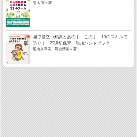
荒木 篤＝著
園で役立つ知識とあの手・この手 10のスキルで
防ぐ！「不適切保育」脱却ハンドブック
菊地奈津美、河合清美＝著