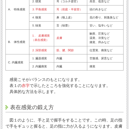
２.聴覚
耳（コルチ器官）
高音、低音など
A. 特殊感覚
３.平衡感覚
耳（前庭・半規管）
頭の向きなど
４.嗅覚
鼻（嗅上皮）
花の香り、刺激臭など
５.味覚
舌（味蕾）
甘い、塩辛いなど
触覚、圧覚など
１. 皮膚感覚
皮膚
温覚、冷覚など
（表在感覚）
B. 体性感覚
痛覚、痒みなど
２.深部感覚
筋、腱、関節
位置覚、痛覚など
１.臓器感覚
内臓
空腹感、尿意など
C. 内臓感覚
２.内臓痛覚
内臓
痛覚
感覚こそがバランスのもとになります。
表１の
赤字
で示したところを強化することになります。
具体的な方法を示します。
表在感覚の鍛え方
図１のように、手と足で握手をすることです。この時、足の指
で手をギュッと握ると、足の指に力が入るようになります。皮膚