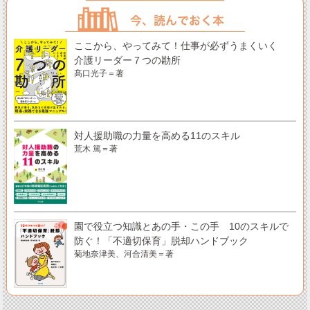
ここから、やってみて！仕事が必ずうまくいく
介護リーダー７つの勘所
髙口光子＝著
対人援助職の力量を高める11のスキル
荒木 篤＝著
園で役立つ知識とあの手・この手 10のスキルで
防ぐ！「不適切保育」脱却ハンドブック
菊地奈津美、河合清美＝著