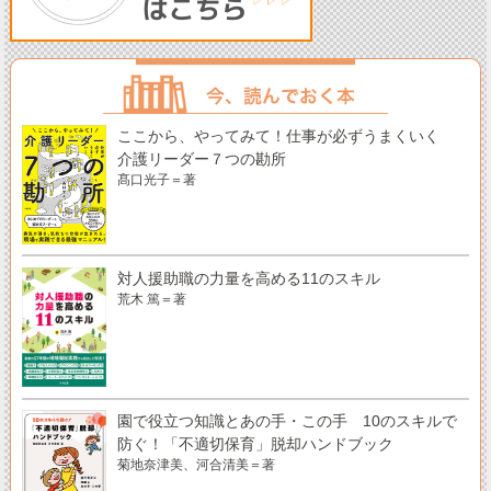
ここから、やってみて！仕事が必ずうまくいく
介護リーダー７つの勘所
髙口光子＝著
対人援助職の力量を高める11のスキル
荒木 篤＝著
園で役立つ知識とあの手・この手 10のスキルで
防ぐ！「不適切保育」脱却ハンドブック
菊地奈津美、河合清美＝著