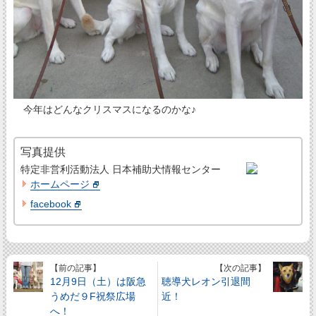
今年はどんなクリスマスになるのかな♪
写真提供
特定非営利活動法人 日本補助犬情報センター
ホームページ
facebook
【前の記事】
【次の記事】
12月9日（土）は阪急
聴導犬レオン引退間
うめだ９F祝祭広場
近！
へ！