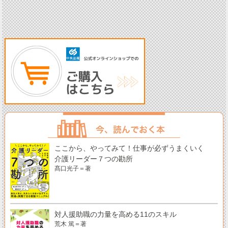
ここから、やってみて！仕事が必ずうまくいく
介護リーダー７つの勘所
髙口光子＝著
対人援助職の力量を高める11のスキル
荒木 篤＝著