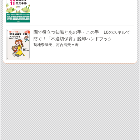
園で役立つ知識とあの手・この手 10のスキルで
防ぐ！「不適切保育」脱却ハンドブック
菊地奈津美、河合清美＝著