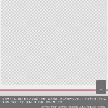
※当サイトに掲載されている情報・画像・図表等は、特に明示がない限り、その著作権を中央法
規出版が保有します。無断引用・転載・複製は禁じます。
Copyright ©2014 Chuohoki Publishing Co.,Ltd. All Rights Reserved.