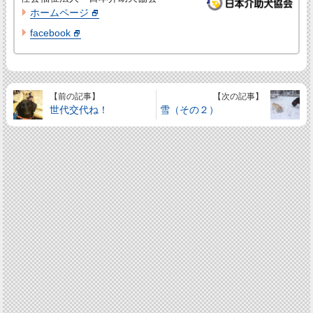
ホームページ
facebook
【前の記事】
【次の記事】
世代交代ね！
雪（その２）