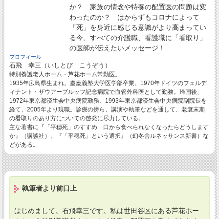
か？ 家族の情念や特養の配置医の問題は変
わったのか？ はからずもコロナによって
「死」を身近に感じる意識がより高まってい
る今、すべての介護職、看護職に「看取り」
の医師が伝えたいメッセージ！
プロフィール
石飛 幸三（いしとび こうぞう）
特別養護老人ホーム・芦花ホーム常勤医。
1935年広島県生まれ。慶應義塾大学医学部卒業。1970年ドイツのフェルデ
ィナント・ザウアーブルッフ記念病院で血管外科医として勤務。帰国後、
1972年東京都済生会中央病院勤務、1993年東京都済生会中央病院副院長を
経て、2005年より現職。診療の傍ら、講演や執筆などを通して、老衰末期
の看取りのあり方についての啓発に尽力している。
主な著書に『「平穏死」のすすめ 口から食べられなくなったらどうします
か』（講談社）、『「平穏死」という選択』（幻冬舎ルネッサンス新書）な
どがある。
執筆者より前口上
はじめまして。石飛幸三です。私は世田谷区にある芦花ホー