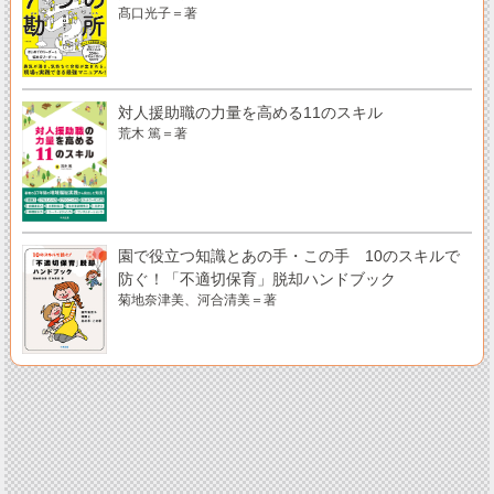
髙口光子＝著
対人援助職の力量を高める11のスキル
荒木 篤＝著
園で役立つ知識とあの手・この手 10のスキルで
防ぐ！「不適切保育」脱却ハンドブック
菊地奈津美、河合清美＝著