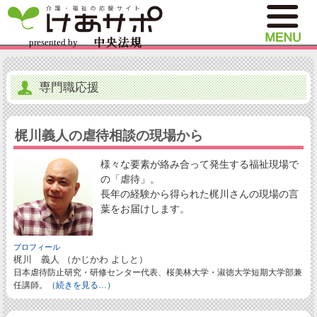
専門職応援
梶川義人の虐待相談の現場から
様々な要素が絡み合って発生する福祉現場で
の「虐待」。
長年の経験から得られた梶川さんの現場の言
葉をお届けします。
プロフィール
梶川 義人 （かじかわ よしと）
日本虐待防止研究・研修センター代表、桜美林大学・淑徳大学短期大学部兼
任講師。
（続きを見る…）