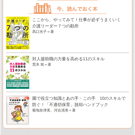
ここから、やってみて！仕事が必ずうまくいく
介護リーダー７つの勘所
髙口光子＝著
対人援助職の力量を高める11のスキル
荒木 篤＝著
園で役立つ知識とあの手・この手 10のスキルで
防ぐ！「不適切保育」脱却ハンドブック
菊地奈津美、河合清美＝著