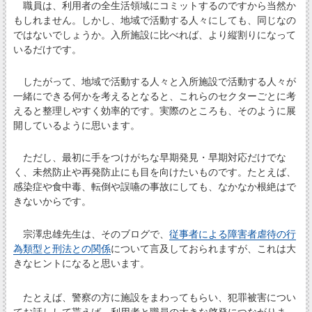
職員は、利用者の全生活領域にコミットするのですから当然か
もしれません。しかし、地域で活動する人々にしても、同じなの
ではないでしょうか。入所施設に比べれば、より縦割りになって
いるだけです。
したがって、地域で活動する人々と入所施設で活動する人々が
一緒にできる何かを考えるとなると、これらのセクターごとに考
えると整理しやすく効率的です。実際のところも、そのように展
開しているように思います。
ただし、最初に手をつけがちな早期発見・早期対応だけでな
く、未然防止や再発防止にも目を向けたいものです。たとえば、
感染症や食中毒、転倒や誤嚥の事故にしても、なかなか根絶はで
きないからです。
宗澤忠雄先生は、そのブログで、
従事者による障害者虐待の行
為類型と刑法との関係
について言及しておられますが、これは大
きなヒントになると思います。
たとえば、警察の方に施設をまわってもらい、犯罪被害につい
てお話しして貰えば、利用者と職員の大きな啓発につながりま