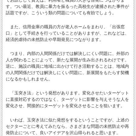
す。つい最近、教員に暴力を振るった高校生が逮捕された事件が
話題ですが、こういう類の問題についても有効でしょう。
また、信用金庫の職員の方が老人ホームをまわり、「出張窓
口」として手続きを行っていることがありますが、これなどは、
経済的虐待の未然防止や早期発見につながります。
つまり、内部の人間関係だけでは解決しにくい問題に、外部の
人が関わることによって、新たな展開が生み出されるわけです。
逆に、施設の職員に地域に出かけて行き活動することは、地域内
の人間関係だけでは解決しにくい問題に、新展開をもたらす契機
になるかもしれません。
「玉突き法」という発想があります。変化させたいターゲット
に直接対応するのではなく、ターゲットに影響を与えそうな人を
変化させ、間接的にターゲットを変化させることを狙います。
いわば、玉突き法に似た発想をするということですが、上述の
セクターごとに考えてみたなら、さまざまな問題の未然防止や再
発防止について、良いアイデアを沢山得られると思います。