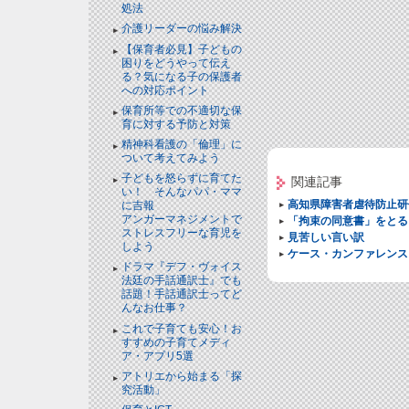
処法
介護リーダーの悩み解決
【保育者必見】子どもの
困りをどうやって伝え
る？気になる子の保護者
への対応ポイント
保育所等での不適切な保
育に対する予防と対策
精神科看護の「倫理」に
ついて考えてみよう
子どもを怒らずに育てた
関連記事
い！ そんなパパ・ママ
高知県障害者虐待防止研
に吉報
アンガーマネジメントで
「拘束の同意書」をとる
ストレスフリーな育児を
見苦しい言い訳
しよう
ケース・カンファレンス
ドラマ『デフ・ヴォイス
法廷の手話通訳士』でも
話題！手話通訳士ってど
んなお仕事？
これで子育ても安心！お
すすめの子育てメディ
ア・アプリ5選
アトリエから始まる「探
究活動」