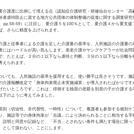
介護度に比例して増える点（認知症介護研究・研修仙台センター「高
齢者虐待防止に資する地方公共団体の体制整備の促進に関する調査研究
、pp.58-59）に注目し、要介護５を100％として、要介護４から要支援
ば、さらに精度を上げられます。
護と従事者による介護を足した介護量の基準を、入所施設の介護量の
者にはハードルが高い気もします。老老介護やヤングケアラーが社会問
で、たとえば、２分の１以下なら虐待と判断、３分の１以下なら分離を
考えられます。
いても、入所施設の基準を援用すると、使い勝手は良さそうです。施
の介護報酬改定で「身体拘束廃止未実施減算」が導入されたばかりです
げたいところです。これは、徘徊する独居の老親を別居の子が介護する
以下のように考えてみました。
則（切迫性、非代替性、一時性）について、養護者も参加する個別ケ
り、施設等での身体拘束が「合議」により決められることに相当する手
、説明と同意や記録など、「不当」とされない条件も満たす場合に限っ
）として扱わない、ことにします。