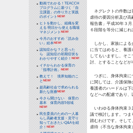
動画でわかる！TEACCH
プログラムに基づく「自
ネグレクトの件数は要
立課題」の作り方と実践
のポイント
NEW!
虐待の要因分析及び高
報告書」平成30年３月
ヒトを動かし、組織を変
える 明日から使える職場
６段階を等分に減じれ
マネジメント
NEW!
今月のおすすめ「読み合
しかし、家族による介
い」絵本
NEW!
に当てはめると、養護
認知症かな？と思った
ら 認知症の初期症状を
してもいますし。そこ
わかりやすく紹介！
NEW!
討、とすることなどが
イチからわかる保育の
「指導計画」
NEW!
つぎに、身体拘束につ
教えて！ 境界知能のこ
と
NEW!
に関しては、介護保険
超高齢社会で求められる
養護者のハードルは下
新たな医療
NEW!
などへの配慮であり、
今さら聞けない 保育の
基本 保育内容5領域
NEW!
いわゆる身体拘束３原
民生委員のための一人暮
議で検討します。つま
らし高齢者支援・見守り
踏むわけです。そして
知っておきたいQ&Aを紹
虐待（不当な身体拘束
介！
NEW!