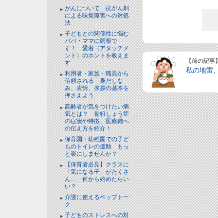
がんについて 抗がん剤
による味覚障害への対処
法
子どもとの関係性に悩む
パパ・ママに朗報で
す！ 愛着（アタッチメ
ント）のホントを教えま
【前の記事
す
私の地雷
利用者・家族・職員から
信頼される 身だしな
み、表情、挨拶の基本を
押さえよう
高齢者が気をつけたい病
気とは？ 骨粗しょう症
の症状や特徴、医療職へ
の伝え方を紹介！
保育園・幼稚園での子ど
ものトイレの援助 もっ
と楽にしませんか？
【保育者必見】クラスに
「気になる子」がたくさ
ん… 何から始めたらい
い？
介護に使えるペップトー
ク
子どものストレスへの対