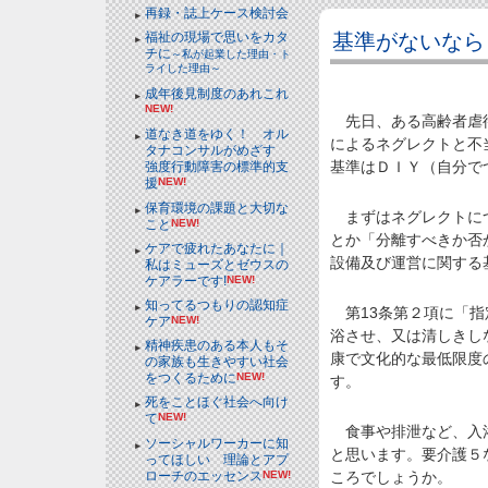
再録・誌上ケース検討会
基準がないなら
福祉の現場で思いをカタ
チに
～私が起業した理由・ト
ライした理由～
成年後見制度のあれこれ
NEW!
先日、ある高齢者虐待
道なき道をゆく！ オル
によるネグレクトと不
タナコンサルがめざす
基準はＤＩＹ（自分で
強度行動障害の標準的支
援
NEW!
保育環境の課題と大切な
まずはネグレクトにつ
こと
NEW!
とか「分離すべきか否
ケアで疲れたあなたに｜
設備及び運営に関する
私はミューズとゼウスの
ケアラーです!
NEW!
知ってるつもりの認知症
第13条第２項に「指
ケア
NEW!
浴させ、又は清しきし
精神疾患のある本人もそ
康で文化的な最低限度
の家族も生きやすい社会
をつくるために
NEW!
す。
死をことほぐ社会へ向け
て
NEW!
食事や排泄など、入浴
ソーシャルワーカーに知
と思います。要介護５
ってほしい 理論とアプ
ローチのエッセンス
NEW!
ころでしょうか。