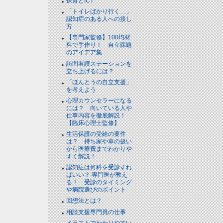
保育とICT
「トイレばかり行く…」
認知症のある人への接し
方
【専門家監修】100均材
料で手作り！ 自立課題
のアイデア集
訪問看護ステーションを
立ち上げるには？
「ほんとうの自立支援」
を考えよう
心理カウンセラーになる
には？ 向いている人や
仕事内容を徹底解説！
【臨床心理士監修】
生活保護の受給の要件
は？ 持ち家や車の扱い
から医療費までわかりや
すく解説！
認知症は何科を受診すれ
ばいい？ 専門医が教え
る！ 受診のタイミング
や病院選びのポイント
回想法とは？
相談支援専門員の仕事
イラストでわかりやすい