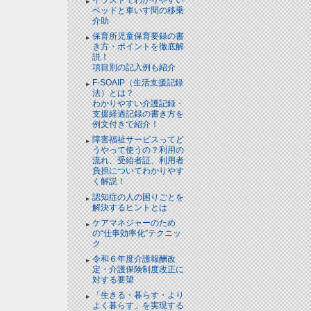
ベッドと⾞いす間の移乗
介助
保育所児童保育要録の書
き方・ポイントを徹底解
説！
項目別の記入例も紹介
F-SOAIP（生活支援記録
法）とは？
わかりやすい介護記録・
支援経過記録の書き方を
例文付きで紹介！
障害福祉サービスってど
うやって使うの？利用の
流れ、受給者証、利用者
負担についてわかりやす
く解説！
認知症の人の困りごとを
解決するヒントとは
ケアマネジャーのため
の“仕事効率化”テクニッ
ク
令和６年度介護報酬改
定・介護保険制度改正に
対する要望
「生きる・暮らす・より
よく暮らす」を実現する