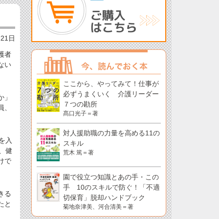
月21日
護者
ない
ここから、やってみて！仕事が
必ずうまくいく 介護リーダー
か」
７つの勘所
員、
髙口光子＝著
対人援助職の力量を高める11の
を入
スキル
、健
荒木 篤＝著
けで
園で役立つ知識とあの手・この
手 10のスキルで防ぐ！「不適
きる
切保育」脱却ハンドブック
たと
菊地奈津美、河合清美＝著