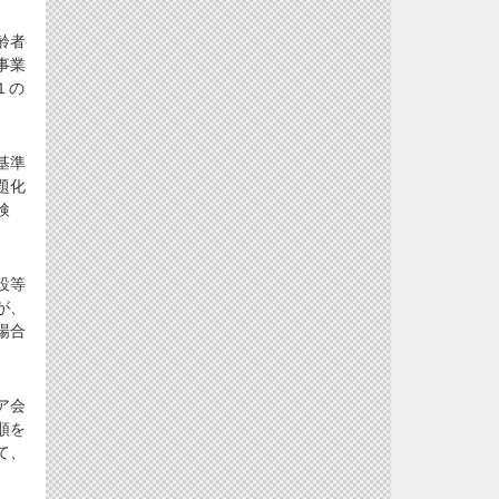
齢者
事業
１の
基準
題化
検
設等
が、
場合
ア会
順を
て、