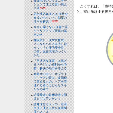
介護現場のコミュニケー
ションで使える言い換え
こうすれば、「虐待に
３選
NEW!
と、家に施錠する後ろ
若年性認知症とは 症状や
支援のポイント、制度の
活用を解説！
NEW!
今さら聞けない 保育士等
キャリアアップ研修の基
本のき
離職防止・次世代育成・
メンタルヘルス向上に役
立つ！「心理的安全性」
の高い医療現場のつくり
かた
「不適切な保育」は防げ
る？子どもの権利から予
防・解決の糸口を考える
高齢者のエンドオブライ
フ・ケアの質は、多職種
で高めるもの。ケアを管
理する者にはどんなスキ
ルが必要？
訪問看護の報酬請求を間
違えずに行いたい！
認知症ある人への 経済
支援に使える社会保障制
度ベスト３