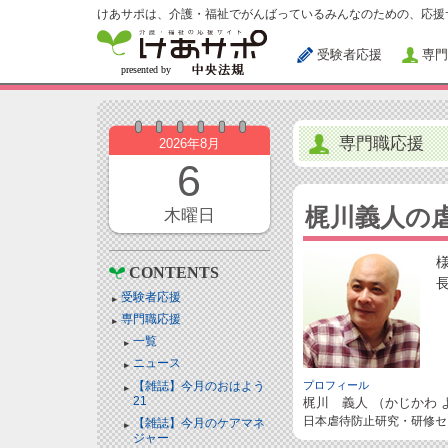
けあサポは、介護・福祉でがんばっているみんなのための、応援
受験者応援
専門
専門職応援
2026年8月
6
梶川義人の
木曜日
CONTENTS
受験者応援
専門職応援
一覧
ニュース
【雑誌】今月のおはよう
プロフィール
21
梶川 義人 （かじかわ 
日本虐待防止研究・研修セ
【雑誌】今月のケアマネ
ジャー