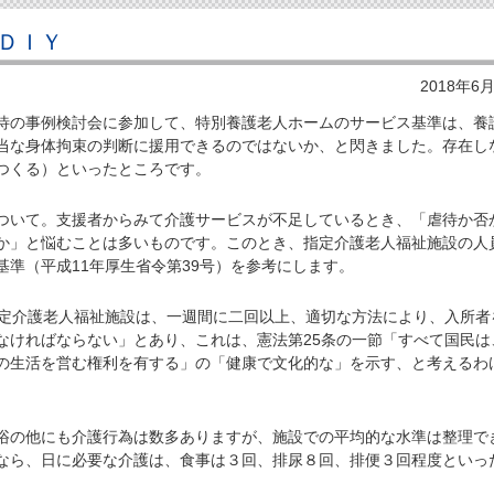
ＤＩＹ
2018年6
の事例検討会に参加して、特別養護老人ホームのサービス基準は、養
当な身体拘束の判断に援用できるのではないか、と閃きました。存在し
つくる）といったところです。
いて。支援者からみて介護サービスが不足しているとき、「虐待か否
か」と悩むことは多いものです。このとき、指定介護老人福祉施設の人
基準（平成11年厚生省令第39号）を参考にします。
定介護老人福祉施設は、一週間に二回以上、適切な方法により、入所者
なければならない」とあり、これは、憲法第25条の一節「すべて国民は
の生活を営む権利を有する」の「健康で文化的な」を示す、と考えるわ
の他にも介護行為は数多ありますが、施設での平均的な水準は整理で
なら、日に必要な介護は、食事は３回、排尿８回、排便３回程度といっ