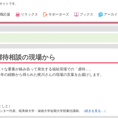
サイトです。
職応援
リラックス
サポーターズ
ブックス
アーカイ
虐待相談の現場から
様々な要素が絡み合って発生する福祉現場での「虐待」。
長年の経験から得られた梶川さんの現場の言葉をお届けします。
よしと）
ンター代表、桜美林大学・淑徳大学短期大学部兼任講師。
（続きを見る…）