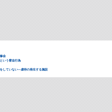
修会
という脅迫行為
をしていない―虐待の発生する施設