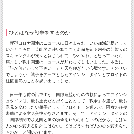
ひとはなぜ戦争をするのか
新型コロナ関連のニュースに日々まみれ、いい加減辟易として
いたところに、芸能界に疎い私でさえ名前を知る内外の芸能人の
スキャンダルが次々と報じられて「やれやれ」と思っていたら、
痛ましい戦争関連のニュースが加わってしまいました。本当に
「誰か何とかして下さい！」と天を仰ぎたい心境です。そのせい
でしょうか、戦争をテーマとしたアインシュタインとフロイトの
往復書簡のことを思い出しました。
何十年も前の話ですが、国際連盟からの依頼によってアインシ
ュタインは、最も重要だと思うこととして「戦争」を選び、最も
意見を交わしたい相手として「フロイト」を選んで、両者の往復
書簡による意見交換がなされます。そして、アインシュタインの
「国際機関でさえ国と国の紛争を止められないのだから、もはや
人の心を変える以外にはない。ではどうすれば人の心を変えられ
るのか」と問いかけます。