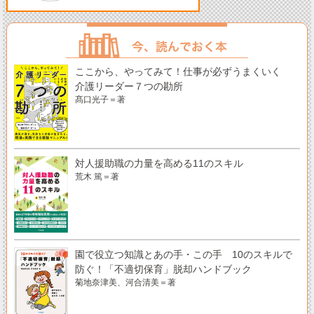
ここから、やってみて！仕事が必ずうまくいく
介護リーダー７つの勘所
髙口光子＝著
対人援助職の力量を高める11のスキル
荒木 篤＝著
園で役立つ知識とあの手・この手 10のスキルで
防ぐ！「不適切保育」脱却ハンドブック
菊地奈津美、河合清美＝著