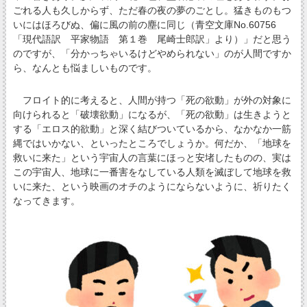
ごれる人も久しからず、ただ春の夜の夢のごとし。猛きものもつ
いにはほろびぬ、偏に風の前の塵に同じ（青空文庫No.60756
「現代語訳 平家物語 第１巻 尾崎士郎訳」より）」だと思う
のですが、「分かっちゃいるけどやめられない」のが人間ですか
ら、なんとも悩ましいものです。
フロイト的に考えると、人間が持つ「死の欲動」が外の対象に
向けられると「破壊欲動」になるが、「死の欲動」は生きようと
する「エロス的欲動」と深く結びついているから、なかなか一筋
縄ではいかない、といったところでしょうか。何だか、「地球を
救いに来た」という宇宙人の言葉にほっと安堵したものの、実は
この宇宙人、地球に一番害をなしている人類を滅ぼして地球を救
いに来た、という映画のオチのようにならないように、祈りたく
なってきます。