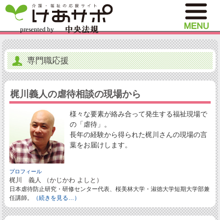
専門職応援
梶川義人の虐待相談の現場から
様々な要素が絡み合って発生する福祉現場で
の「虐待」。
長年の経験から得られた梶川さんの現場の言
葉をお届けします。
プロフィール
梶川 義人 （かじかわ よしと）
日本虐待防止研究・研修センター代表、桜美林大学・淑徳大学短期大学部兼
任講師。
（続きを見る…）