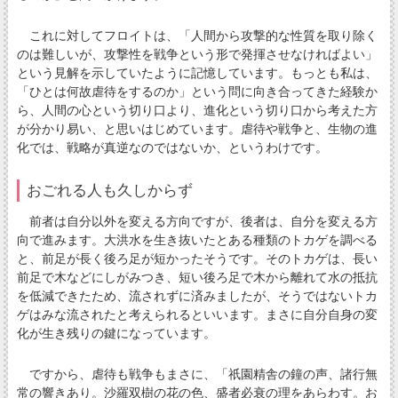
これに対してフロイトは、「人間から攻撃的な性質を取り除く
のは難しいが、攻撃性を戦争という形で発揮させなければよい」
という見解を示していたように記憶しています。もっとも私は、
「ひとは何故虐待をするのか」という問に向き合ってきた経験か
ら、人間の心という切り口より、進化という切り口から考えた方
が分かり易い、と思いはじめています。虐待や戦争と、生物の進
化では、戦略が真逆なのではないか、というわけです。
おごれる人も久しからず
前者は自分以外を変える方向ですが、後者は、自分を変える方
向で進みます。大洪水を生き抜いたとある種類のトカゲを調べる
と、前足が長く後ろ足が短かったそうです。そのトカゲは、長い
前足で木などにしがみつき、短い後ろ足で木から離れて水の抵抗
を低減できたため、流されずに済みましたが、そうではないトカ
ゲはみな流されたと考えられるといいます。まさに自分自身の変
化が生き残りの鍵になっています。
ですから、虐待も戦争もまさに、「祇園精舎の鐘の声、諸行無
常の響きあり。沙羅双樹の花の色、盛者必衰の理をあらわす。お