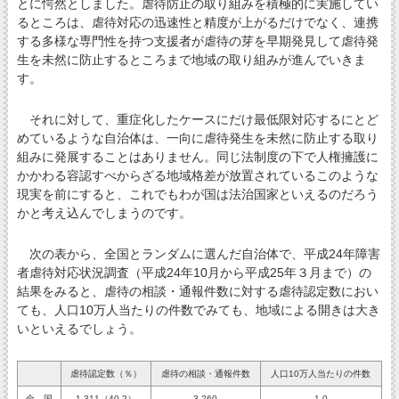
とに愕然としました。虐待防止の取り組みを積極的に実施してい
るところは、虐待対応の迅速性と精度が上がるだけでなく、連携
する多様な専門性を持つ支援者が虐待の芽を早期発見して虐待発
生を未然に防止するところまで地域の取り組みが進んでいきま
す。
それに対して、重症化したケースにだけ最低限対応するにとど
めているような自治体は、一向に虐待発生を未然に防止する取り
組みに発展することはありません。同じ法制度の下で人権擁護に
かかわる容認すべからざる地域格差が放置されているこのような
現実を前にすると、これでもわが国は法治国家といえるのだろう
かと考え込んでしまうのです。
次の表から、全国とランダムに選んだ自治体で、平成24年障害
者虐待対応状況調査（平成24年10月から平成25年３月まで）の
結果をみると、虐待の相談・通報件数に対する虐待認定数におい
ても、人口10万人当たりの件数でみても、地域による開きは大き
いといえるでしょう。
虐待認定数（％）
虐待の相談・通報件数
人口10万人当たりの件数
全 国
1,311（40.2）
3,260
1.0