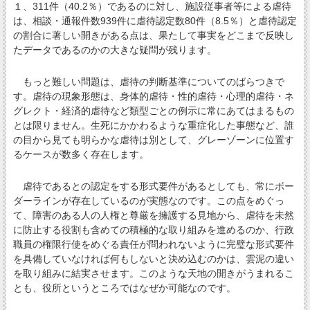
１、311件（40.2％）であるのに対し、施設従事者等による虐待
は、相談・通報件数939件に虐待認定数80件（8.5％）と虐待認定
の割合に著しい開きがある点は、果たして事実をどこまで反映し
たデータであるのかの大きな疑問が残ります。
もっと難しい問題は、虐待の判断基準についてのばらつきで
す。虐待の現象形態は、身体的虐待・性的虐待・心理的虐待・ネ
グレクト・経済的虐待など類型ごとの例示に常にあてはまるもの
とは限りません。生死にかかわるような重症化した事態など、誰
の目から見ても明らかな虐待は別として、グレーゾーンに位置す
るケースが数多く存在します。
虐待であるとの認定をする形式要件があるとしても、常にボー
ダーラインが存在しているのが実態なのです。この点をめぐっ
て、障害のある人の人権と尊厳を擁護する見地から、虐待を未然
に防止する役割も含めての積極的な取り組みを進めるのか、行政
職員の権限行使をめぐる責任が問われないように完璧な形式要件
を具備していなければ何もしないと決め込むのかは、雲泥の違い
を取り組みに結実させます。このような天地の開きがうまれるこ
とも、役所というところではなぜか可能なのです。