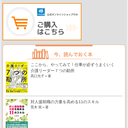
ここから、やってみて！仕事が必ずうまくいく
介護リーダー７つの勘所
髙口光子＝著
対人援助職の力量を高める11のスキル
荒木 篤＝著