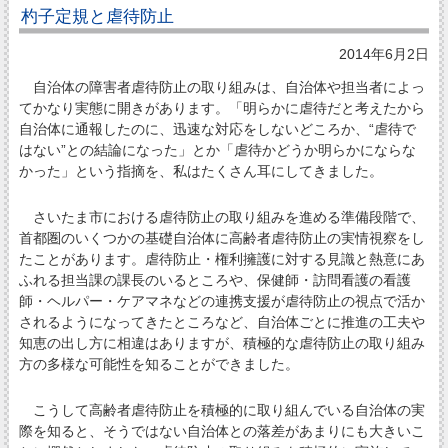
杓子定規と虐待防止
2014年6月2日
自治体の障害者虐待防止の取り組みは、自治体や担当者によっ
てかなり実態に開きがあります。「明らかに虐待だと考えたから
自治体に通報したのに、迅速な対応をしないどころか、“虐待で
はない”との結論になった」とか「虐待かどうか明らかにならな
かった」という指摘を、私はたくさん耳にしてきました。
さいたま市における虐待防止の取り組みを進める準備段階で、
首都圏のいくつかの基礎自治体に高齢者虐待防止の実情視察をし
たことがあります。虐待防止・権利擁護に対する見識と熱意にあ
ふれる担当課の課長のいるところや、保健師・訪問看護の看護
師・ヘルパー・ケアマネなどの連携支援が虐待防止の視点で活か
されるようになってきたところなど、自治体ごとに推進の工夫や
知恵の出し方に相違はありますが、積極的な虐待防止の取り組み
方の多様な可能性を知ることができました。
こうして高齢者虐待防止を積極的に取り組んでいる自治体の実
際を知ると、そうではない自治体との落差があまりにも大きいこ