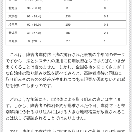
北海道
34（30.9）
110
0.6
東京都
93（39.4）
236
0.7
埼玉県
62（39.0）
159
0.8
新潟県
49（57.0）
86
2.1
高知県
８（29.6）
27
1.0
これは、障害者虐待防止法の施行された最初の半年間のデータ
ですから、法とシステムの運用に初期段階ならではのばらつきが
出てくることは否めません、しかし、全国各地を回ってさまざま
な自治体の取り組み状況を調べてみると、高齢者虐待と同様に、
取り組みそのものの落差が生まれつつある現実が否めないとの感
想を抱いてしまうのです。
どのような施策にも、自治体による取り組みの違いは生じま
す。しかし、障害者の権利条約が批准された今日、虐待防止と差
別解消に係わる取り組みにおける大きな地域格差が放置されるこ
とは決して容認されることではありません。
では、成年期の虐待防止に関する取り組みの落差はなぜ出来す