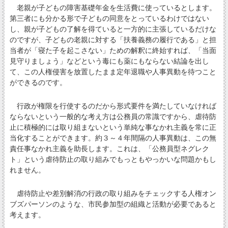
老親が子どもの障害基礎年金を生活費に使っているとします。
第三者にも分かる形で子どもの同意をとっているわけではない
し、親が子どもの了解を得ていると一方的に主張しているだけな
のですが、子どもの老親に対する「扶養義務の履行である」と担
当者が「寝た子を起こさない」ための解釈に終始すれば、「当面
見守りましょう」などという毒にも薬にもならない結論を出し
て、この人権侵害を放置したまま定年退職や人事異動を待つこと
ができるのです。
行政が権限を行使するのだから形式要件を満たしていなければ
ならないという一般的な考え方は公務員の常識ですから、虐待防
止に積極的には取り組まないという単純な事なかれ主義を常に正
当化することができます。約３～４年間隔の人事異動は、この無
責任事なかれ主義を助長します。これは、「公務員型ネグレク
ト」という虐待防止の取り組みでもっともやっかいな問題かもし
れません。
虐待防止や差別解消の行政の取り組みをチェックする人権オン
ブズパーソンのような、市民参加型の組織と活動が必要であると
考えます。