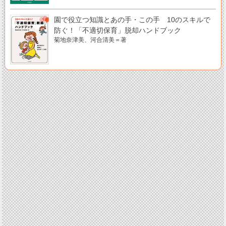
園で役立つ知識とあの手・この手 10のスキルで
防ぐ！「不適切保育」脱却ハンドブック
菊地奈津美、河合清美＝著