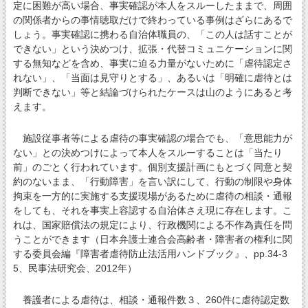
定に困難が高い場合、事実確認が本人をスルーしたままで、周囲
の関係者からの事情聴取だけで終わっている事例はざらにあるで
しょう。事実確認に携わる自治体職員の、「この人は話すことが
できない」という決めつけ、拡張・代替コミュニケーションに関
する無知などを含め、事実に迫る力量がないために「虐待認定さ
れない」、「当面は見守りとする」、あるいは「明確に虐待とは
判断できない」等と結論づけられたケースは山のようにあると考
えます。
施設従事者等による虐待の事実確認の場合でも、「意思能力が
ない」との決めつけによって本人をスルーすることは「当たり
前」のごとく行われています。個別支援計画にもとづく同意と契
約のないまま、「行動障害」を言い訳にして、行動の制限や身体
拘束を一方的に実施する支援現場があるために虐待の相談・通報
をしても、それを事実上容認する自治体さえ現に存在します。こ
れは、国家賠償法の規定により、行政機関による不作為責任を問
うことができます（日本弁護士連合会高齢者・障害者の権利に関
する委員会編『障害者虐待防止法活用ハンドブック』、pp.34-3
5、民事法研究会、2012年）
養護者による虐待は、相談・通報件数３、260件に虐待認定数