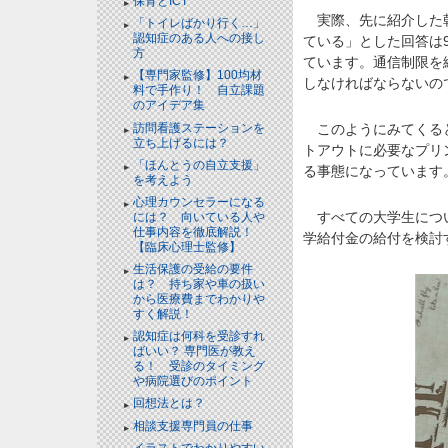
保育とICT
実際、先に紹介した朝
「トイレばかり行く…」
認知症のある人への接し
ている」とした回答は
方
ています。通信制限を
【専門家監修】100均材
しなければならないの
料で手作り！ 自立課題
のアイデア集
訪問看護ステーションを
このようにみてくると
立ち上げるには？
トアウトに必要なプリ
「ほんとうの自立支援」
る事態になっています
を考えよう
心理カウンセラーになる
すべての大学生につい
には？ 向いている人や
仕事内容を徹底解説！
学給付金の給付を検討
【臨床心理士監修】
生活保護の受給の要件
は？ 持ち家や車の扱い
から医療費までわかりや
すく解説！
認知症は何科を受診すれ
ばいい？ 専門医が教え
る！ 受診のタイミング
や病院選びのポイント
回想法とは？
相談支援専門員の仕事
イラストでわかりやすい