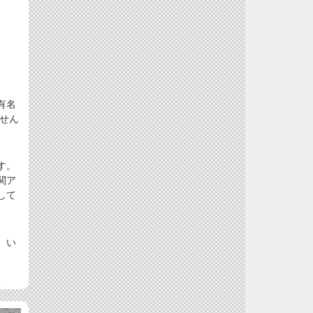
有名
せん
す。
関ア
して
、い