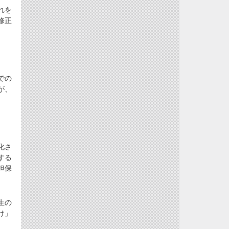
れを
修正
での
が、
化さ
する
担保
生の
け」