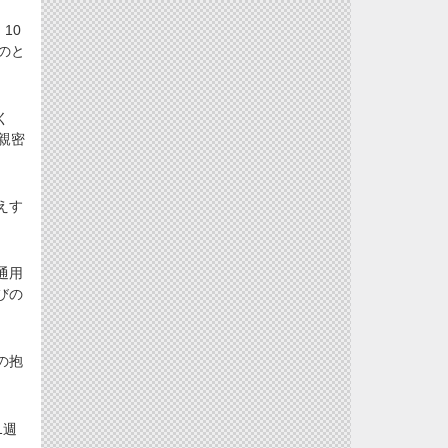
10
のと
く
親密
えす
通用
びの
の抱
1週