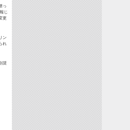
整っ
報じ
変更
リン
られ
別奨