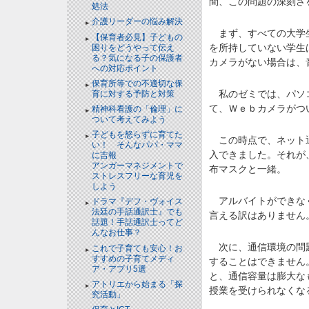
間、この問題の深刻さ
処法
介護リーダーの悩み解決
まず、すべての大学生
【保育者必見】子どもの
を所持していない学生
困りをどうやって伝え
る？気になる子の保護者
カメラがない場合は、
への対応ポイント
保育所等での不適切な保
私のゼミでは、パソコ
育に対する予防と対策
て、Ｗｅｂカメラがつ
精神科看護の「倫理」に
ついて考えてみよう
子どもを怒らずに育てた
この時点で、ネット通
い！ そんなパパ・ママ
入できました。それが
に吉報
アンガーマネジメントで
布マスクと一緒。
ストレスフリーな育児を
しよう
アルバイトができなく
ドラマ『デフ・ヴォイス
法廷の手話通訳士』でも
言える訳はありません
話題！手話通訳士ってど
んなお仕事？
次に、通信環境の問題
これで子育ても安心！お
すすめの子育てメディ
することはできません
ア・アプリ5選
と、通信容量は膨大な
アトリエから始まる「探
授業を受けられなくな
究活動」