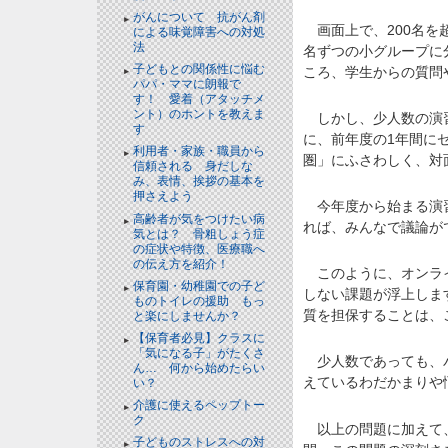
がんについて 抗がん剤
画面上で、200名を
による味覚障害への対処
法
名ずつの小グループに
子どもとの関係性に悩む
ころ、学生からの質問
パパ・ママに朗報で
す！ 愛着（アタッチメ
ント）のホントを教えま
しかし、少人数の演習
す
に、前年度の1年間に
利用者・家族・職員から
圏」にふさわしく、対
信頼される 身だしな
み、表情、挨拶の基本を
押さえよう
今年度から始まる演習
高齢者が気をつけたい病
れば、みんなで議論が
気とは？ 骨粗しょう症
の症状や特徴、医療職へ
の伝え方を紹介！
このように、オンライ
保育園・幼稚園での子ど
しない課題が浮上しま
ものトイレの援助 もっ
質を担保することは、
と楽にしませんか？
【保育者必見】クラスに
「気になる子」がたくさ
少人数であっても、パ
ん… 何から始めたらい
えているわだかまりや
い？
介護に使えるペップトー
ク
以上の問題に加えて、
子どものストレスへの対