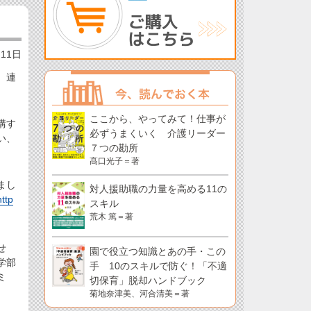
月11日
。連
ここから、やってみて！仕事が
講す
必ずうまくいく 介護リーダー
い、
７つの勘所
髙口光子＝著
まし
対人援助職の力量を高める11の
http
スキル
荒木 篤＝著
せ
園で役立つ知識とあの手・この
学部
手 10のスキルで防ぐ！「不適
ミ
切保育」脱却ハンドブック
菊地奈津美、河合清美＝著