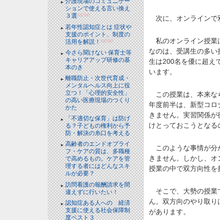
介護現場のコミュニケー
ションで使える言い換え
３選
NEW!
次に、オンラインで双
若年性認知症とは 症状や
支援のポイント、制度の
私のオンライン授業は
活用を解説！
NEW!
なのは、受講生の多い
今さら聞けない 保育士等
キャリアアップ研修の基
生は200名を優に超
本のき
います。
離職防止・次世代育成・
メンタルヘルス向上に役
立つ！「心理的安全性」
この授業は、本来なら
の高い医療現場のつくり
年度前半は、新型コロ
かた
きません。実習関係が
「不適切な保育」は防げ
けとっておこうとなる
る？子どもの権利から予
防・解決の糸口を考える
高齢者のエンドオブライ
このような事情が分か
フ・ケアの質は、多職種
きません。しかし、オ
で高めるもの。ケアを管
理する者にはどんなスキ
授業の中で双方向性を
ルが必要？
訪問看護の報酬請求を間
そこで、大勢の授業で
違えずに行いたい！
ん。双方向のやり取り
認知症ある人への 経済
支援に使える社会保障制
があります。
度ベスト３