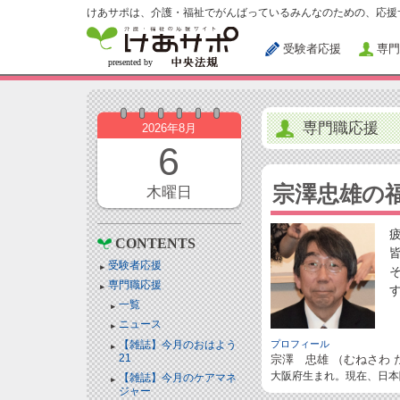
けあサポは、介護・福祉でがんばっているみんなのための、応援
受験者応援
専門
専門職応援
2026年8月
6
宗澤忠雄の
木曜日
CONTENTS
受験者応援
専門職応援
一覧
ニュース
【雑誌】今月のおはよう
プロフィール
21
宗澤 忠雄 （むねさわ 
大阪府生まれ。現在、日本
【雑誌】今月のケアマネ
ジャー