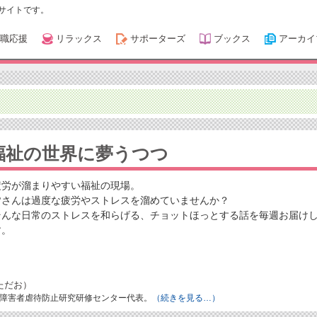
サイトです。
職応援
リラックス
サポーターズ
ブックス
アーカイ
福祉の世界に夢うつつ
疲労が溜まりやすい福祉の現場。
皆さんは過度な疲労やストレスを溜めていませんか？
そんな日常のストレスを和らげる、チョットほっとする話を毎週お届け
す。
ただお）
障害者虐待防止研究研修センター代表。
（続きを見る…）