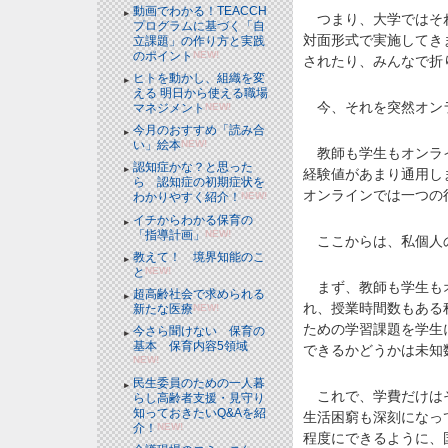
動画でわかる！TEACCH
つまり、大学ではそれ
プログラムに基づく「自
対面形式で実施してき
立課題」の作り方と実践
のポイント
NEW!
されたり、みんなで折
ヒトを動かし、組織を変
える 明日から使える職場
今、それを突然オン
マネジメント
NEW!
今月のおすすめ「読み合
い」絵本
NEW!
教師も学生もオンライ
認知症かな？と思った
経験値があまり通用し
ら 認知症の初期症状を
オンラインでは一つの
わかりやすく紹介！
NEW!
イチからわかる保育の
「指導計画」
NEW!
ここからは、私個人の
教えて！ 境界知能のこ
と
NEW!
まず、教師も学生もオ
超高齢社会で求められる
れ、授業時間数もある
新たな医療
NEW!
ための学習課題を学生
今さら聞けない 保育の
基本 保育内容5領域
できるかどうかは未知
NEW!
民生委員のための一人暮
これで、学費だけはそ
らし高齢者支援・見守り
知っておきたいQ&Aを紹
生活困窮も深刻になっ
介！
NEW!
程度にできるように、