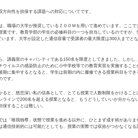
方向性を担保する課題への対応についてです。
、職場の大学が推奨しているＺＯＯＭを用いて進めています。ここで
授業です。教育学部の学生の必修科目の一つを担当しているのですが、
えています。大学が設定した通信容量で受講者の最大限度は300人までと
、講義室のキャパシティである150名を限度としてきました。しかし
ナウイルスの感染防止のために小中学校等での教育実習を実施すること
後期に集中するとなると、学生は前期の内に履修できる授業科目をでき
のです。
ると、慈悲深い私の信条として、とても授業で人数制限をかけること
ンラインで200名を超える授業となると、もうどうしていいか分からな
担保することは難しい。
は「唯我独尊」状態で授業を進める以外に、ひとまず成す術がありま
は通信技術的には可能だとしても、授業の実際では収拾がつかなくなる