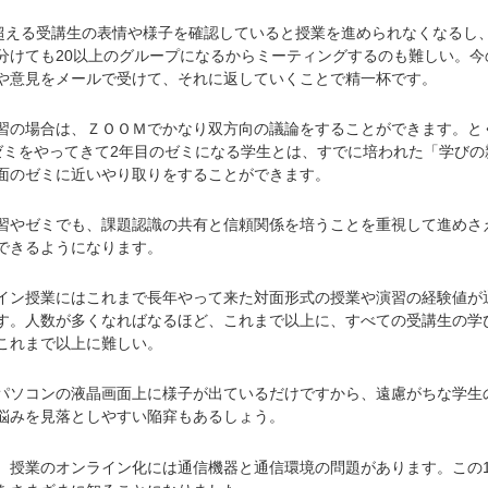
超える受講生の表情や様子を確認していると授業を進められなくなるし、
分けても20以上のグループになるからミーティングするのも難しい。今
や意見をメールで受けて、それに返していくことで精一杯です。
の場合は、ＺＯＯＭでかなり双方向の議論をすることができます。と
ゼミをやってきて2年目のゼミになる学生とは、すでに培われた「学びの
面のゼミに近いやり取りをすることができます。
やゼミでも、課題認識の共有と信頼関係を培うことを重視して進めさ
できるようになります。
ン授業にはこれまで長年やって来た対面形式の授業や演習の経験値が
す。人数が多くなればなるほど、これまで以上に、すべての受講生の学
これまで以上に難しい。
ソコンの液晶画面上に様子が出ているだけですから、遠慮がちな学生
悩みを見落としやすい陥穽もあるしょう。
授業のオンライン化には通信機器と通信環境の問題があります。この