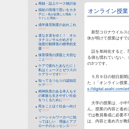
再録・誌上ケース検討会
オンライン授業
福祉の現場で思いをカタ
チに
～私が起業した理由・ト
ライした理由～
成年後見制度のあれこれ
NEW!
新型コロナウイルスの
道なき道をゆく！ オル
休が明けて授業はすで
タナコンサルがめざす
強度行動障害の標準的支
援
NEW!
話を単純化すると、問
保育環境の課題と大切な
る側も慣れていない、
こと
NEW!
の3つです。
ケアで疲れたあなたに｜
私はミューズとゼウスの
ケアラーです!
NEW!
５月９日の朝日新聞は
知ってるつもりの認知症
た（「オンライン授業
ケア
NEW!
s://digital.asahi.com/
精神疾患のある本人もそ
の家族も生きやすい社会
をつくるために
NEW!
大学の授業は、小中学
死をことほぐ社会へ向け
ん。授業の内容と進め
て
NEW!
では教員養成に必要不
ソーシャルワーカーに知
は、内容と進め方が教
ってほしい 理論とアプ
ローチのエッセンス
NEW!