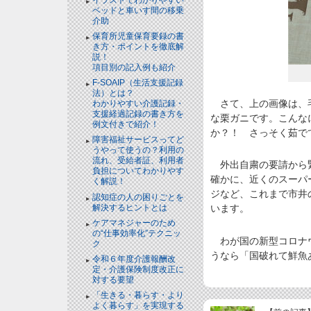
ベッドと⾞いす間の移乗
介助
保育所児童保育要録の書
き方・ポイントを徹底解
説！
項目別の記入例も紹介
F-SOAIP（生活支援記録
法）とは？
さて、上の画像は、毛
わかりやすい介護記録・
支援経過記録の書き方を
な栗ガニです。こんな
例文付きで紹介！
か？！ さっそく茹で
障害福祉サービスってど
うやって使うの？利用の
流れ、受給者証、利用者
外出自粛の要請から緊
負担についてわかりやす
確かに、近くのスーパ
く解説！
ジなど、これまで市井
認知症の人の困りごとを
解決するヒントとは
います。
ケアマネジャーのため
の“仕事効率化”テクニッ
わが国の新型コロナウ
ク
うなら「国破れて鮮魚
令和６年度介護報酬改
定・介護保険制度改正に
対する要望
「生きる・暮らす・より
よく暮らす」を実現する