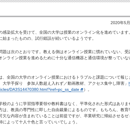
2020年5
感染拡大を受けて、全国の大学は授業のオンライン化を進めています
に始まったものの、試行錯誤が続いているようです。
題は次のとおりです。教える側はオンライン授業に慣れていない、受
オンライン授業を進めるために十分な通信機器と通信環境が整っていな
、全国の大学のオンライン授業におけるトラブルと課題について報じ
、大学手探り 参加人数超え入れず／動画教材、アクセス集中し障害」
articles/DA3S14470380.html?iref=pc_ss_date
）。
校のように学習指導要領や教科書はなく、平準化された形式はありま
方は、教員の専門性に即した自由裁量によるものです。もちろん、教育
可欠な内容が含まれていることは前提ですが、卒業研究に帰結させるゼ
師によって十人十色と言っていいでしょう。