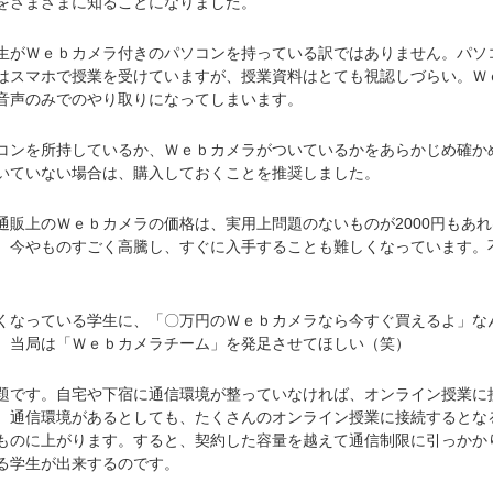
をさまざまに知ることになりました。
がＷｅｂカメラ付きのパソコンを持っている訳ではありません。パソ
はスマホで授業を受けていますが、授業資料はとても視認しづらい。Ｗ
音声のみでのやり取りになってしまいます。
ンを所持しているか、Ｗｅｂカメラがついているかをあらかじめ確か
いていない場合は、購入しておくことを推奨しました。
販上のＷｅｂカメラの価格は、実用上問題のないものが2000円もあれ
、今やものすごく高騰し、すぐに入手することも難しくなっています。
なっている学生に、「〇万円のＷｅｂカメラなら今すぐ買えるよ」な
。当局は「Ｗｅｂカメラチーム」を発足させてほしい（笑）
です。自宅や下宿に通信環境が整っていなければ、オンライン授業に
。通信環境があるとしても、たくさんのオンライン授業に接続するとな
ものに上がります。すると、契約した容量を越えて通信制限に引っかか
る学生が出来するのです。