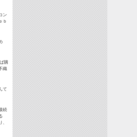
コン
ｅｂ
め
ば購
不織
んて
接続
る
り、