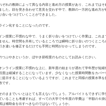
ぞれの教師によって異なる内容と進め方の授業があり、これまではそ
ました。顔を突き合わせて意見を交わす中で、教師の一方的な進め方が
り合いをつけていくことができました。
ライン化することになったのです。
ン授業に不慣れな中で、うまく折り合いをつけていく作業は、これま
ません。時空間を共有しているところでは瞬時に折り合いのつくところ
行き違いを修正するだけでも手間と時間がかかってしまうのです。
つぶやきというか、ぼやき節程度のものとしてお読みください。
ンライン授業に不慣れな上に、新年度の始まりが遅れて学年歴が短縮
程度は縮減することになっています。少なくなった授業時間数をカバー
に提示することになっているようですが、これまでと同様の授業水準を
数です。
のままでいいとはとても言えないでしょう。アルバイトもできずに学
ていることも考慮すれば、すべての大学で今年度の学費は「半額の６掛
国は補助金を出すべきなのではないでしょうか。