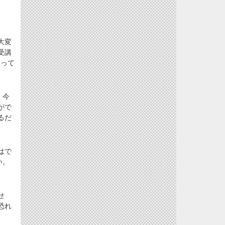
大変
受講
なって
、今
がで
るだ
はで
い。
せ
恐れ