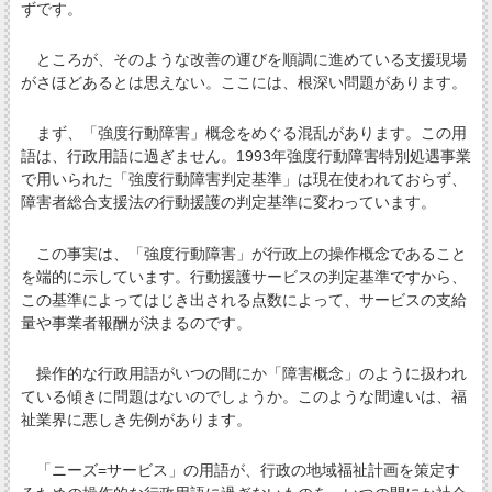
ずです。
ところが、そのような改善の運びを順調に進めている支援現場
がさほどあるとは思えない。ここには、根深い問題があります。
まず、「強度行動障害」概念をめぐる混乱があります。この用
語は、行政用語に過ぎません。1993年強度行動障害特別処遇事業
で用いられた「強度行動障害判定基準」は現在使われておらず、
障害者総合支援法の行動援護の判定基準に変わっています。
この事実は、「強度行動障害」が行政上の操作概念であること
を端的に示しています。行動援護サービスの判定基準ですから、
この基準によってはじき出される点数によって、サービスの支給
量や事業者報酬が決まるのです。
操作的な行政用語がいつの間にか「障害概念」のように扱われ
ている傾きに問題はないのでしょうか。このような間違いは、福
祉業界に悪しき先例があります。
「ニーズ=サービス」の用語が、行政の地域福祉計画を策定す