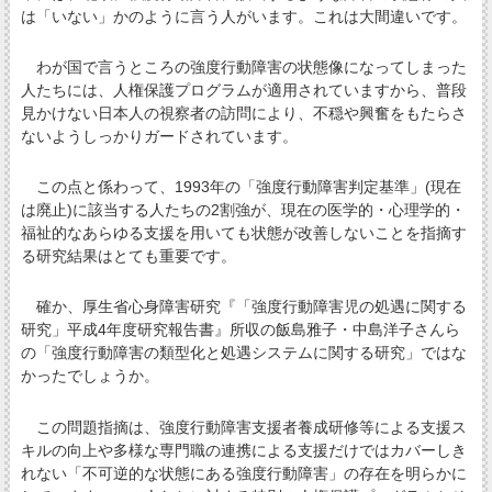
は「いない」かのように言う人がいます。これは大間違いです。
わが国で言うところの強度行動障害の状態像になってしまった
人たちには、人権保護プログラムが適用されていますから、普段
見かけない日本人の視察者の訪問により、不穏や興奮をもたらさ
ないようしっかりガードされています。
この点と係わって、1993年の「強度行動障害判定基準」(現在
は廃止)に該当する人たちの2割強が、現在の医学的・心理学的・
福祉的なあらゆる支援を用いても状態が改善しないことを指摘す
る研究結果はとても重要です。
確か、厚生省心身障害研究『「強度行動障害児の処遇に関する
研究」平成4年度研究報告書』所収の飯島雅子・中島洋子さんら
の「強度行動障害の類型化と処遇システムに関する研究」ではな
かったでしょうか。
この問題指摘は、強度行動障害支援者養成研修等による支援ス
キルの向上や多様な専門職の連携による支援だけではカバーしき
れない「不可逆的な状態にある強度行動障害」の存在を明らかに