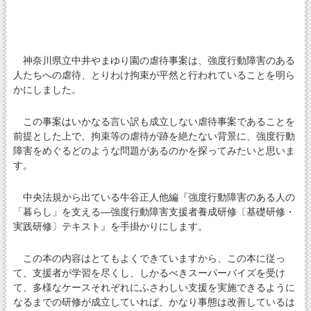
神奈川県立中井やまゆり園の虐待事案は、強度行動障害のある
人たちへの虐待、とりわけ拘束が平然と行われていることを明ら
かにしました。
この事案はいかなる言い訳も成立しない虐待事案であることを
前提とした上で、拘束等の虐待が跡を絶たない背景に、強度行動
障害をめぐるどのような問題があるのかを探ってみたいと思いま
す。
中央法規から出ている牛谷正人他編『強度行動障害のある人の
「暮らし」を支える―強度行動障害支援者養成研修〔基礎研修・
実践研修〕テキスト』を手掛かりにします。
この本の内容はとてもよくできていますから、この本に従っ
て、支援者が学習を尽くし、しかるべきスーパーバイズを受け
て、多様なケースそれぞれにふさわしい支援を実施できるように
なるまでの研修が成立していれば、かなり事態は改善しているは