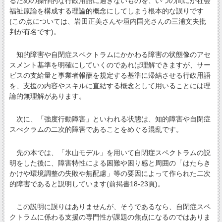
るための操作的な行政用語に過ぎないものを、いつの間にか社会
福祉原論を構成する理論的概念にしてしまう根本的な誤りです
(この点については、岩田正美さんや垣内国光さんの三浦文夫批
判が有名です)。
知的障害や自閉症スペクトラムにかかわる障害の状態像のアセ
スメント基準を明確にしていくのであれば理解できますが、サー
ビスの支給量と事業者報酬を規定する基準に帰結させる行政用語
を、支援の内容やスキルに直結する概念として用いることには理
論的無理解があります。
次に、「強度行動障害」といわれる状態は、知的障害や自閉症
スぺクラムの二次的障害であることをめぐる混乱です。
先の本では、「氷山モデル」を用いて自閉症スペクトラムの説
明をした後に、障害特性による困難や困り感と周囲の「はたらき
かけや環境調整の失敗や無配慮」等の要因によって作られた二次
的障害であると説明しています(前掲書18-23頁)。
この説明に誤りはありませんが、そうであるなら、自閉症スペ
クトラムに係わる支援の専門性が課題の焦点になるのではありま