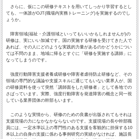
さらに、仮にこの研修テキストを用いてしっかり学習するとし
ても、一体誰がOJT(職場内実務トレーニング)を実施するのでし
ょうか。
障害領域(福祉・介護領域といってもいいかもしれませんが)の
研修は、実にいい加減です。国の実施する研修を受けてきた人で
あれば、その人にどのような実践的力量があるのかどうかについ
ては不問のまま、地域に帰るとすぐに「研修を実施する講師」に
なってしまうのです。
強度行動障害支援者養成研修や障害者虐待防止研修など、その
領域の専門的な議論や支援スキルに通じてもいない業界人が、国
の研修資料を使って突然「講師面をした研修者」として各地での
さばっています。実際、強度行動障害を発達障害の概念と同一視
している業界団体の幹部もいます。
このような実情から、研修のための良書が出版されてもそれは
支援現場の力になかなかならないのです。支援現場の長や幹部職
員には、一定水準以上の専門性のある支援を客観的に担保する10
本以上の自身の支援に係わる事例研究の実績がなければ、施設長