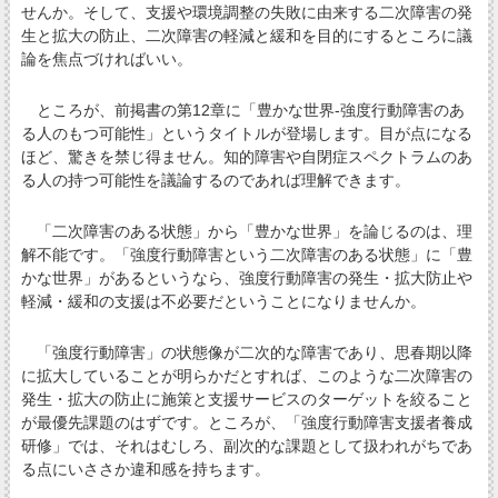
せんか。そして、支援や環境調整の失敗に由来する二次障害の発
生と拡大の防止、二次障害の軽減と緩和を目的にするところに議
論を焦点づければいい。
ところが、前掲書の第12章に「豊かな世界‐強度行動障害のあ
る人のもつ可能性」というタイトルが登場します。目が点になる
ほど、驚きを禁じ得ません。知的障害や自閉症スペクトラムのあ
る人の持つ可能性を議論するのであれば理解できます。
「二次障害のある状態」から「豊かな世界」を論じるのは、理
解不能です。「強度行動障害という二次障害のある状態」に「豊
かな世界」があるというなら、強度行動障害の発生・拡大防止や
軽減・緩和の支援は不必要だということになりませんか。
「強度行動障害」の状態像が二次的な障害であり、思春期以降
に拡大していることが明らかだとすれば、このような二次障害の
発生・拡大の防止に施策と支援サービスのターゲットを絞ること
が最優先課題のはずです。ところが、「強度行動障害支援者養成
研修」では、それはむしろ、副次的な課題として扱われがちであ
る点にいささか違和感を持ちます。