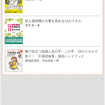
対人援助職の力量を高める11のスキル
荒木 篤＝著
園で役立つ知識とあの手・この手 10のスキルで
防ぐ！「不適切保育」脱却ハンドブック
菊地奈津美、河合清美＝著