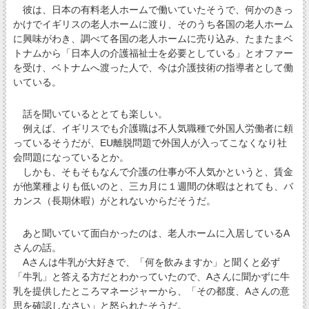
彼は、日本の有料老人ホームで働いていたそうで、何かのきっ
かけでイギリスの老人ホームに渡り、そのうち各国の老人ホーム
に興味がわき、調べて各国の老人ホームに売り込み、たまたまベ
トナムから「日本人の介護福祉士を必要としている」とオファー
を受け、ベトナムへ渡った人で、今は介護技術の指導者として働
いている。
話を聞いているととても楽しい。
例えば、イギリスでも介護職は不人気職種で外国人労働者に頼
っているそうだが、EU離脱問題で外国人が入ってこなくなり社
会問題になっているとか。
しかも、そもそもなんで介護の仕事が不人気かというと、賃金
が他業種よりも低いのと、三カ月に１週間の休暇はとれても、バ
カンス（長期休暇）がとれないからだそうだ。
あと聞いていて面白かったのは、老人ホームに入居しているA
さんの話。
Aさんは牛乳が大好きで、「何を飲みますか」と聞くと必ず
「牛乳」と答える方だとわかっていたので、Aさんに聞かずに牛
乳を提供したところマネージャーから、「その都度、Aさんの意
思を確認しなさい」と怒られたそうだ。