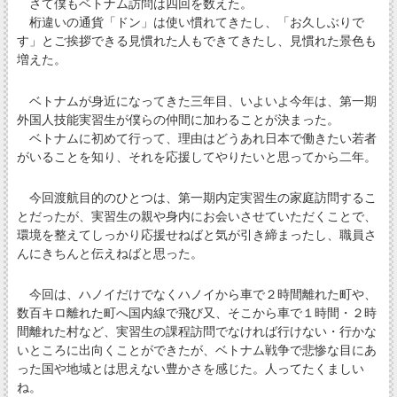
さて僕もベトナム訪問は四回を数えた。
桁違いの通貨「ドン」は使い慣れてきたし、「お久しぶりで
す」とご挨拶できる見慣れた人もできてきたし、見慣れた景色も
増えた。
ベトナムが身近になってきた三年目、いよいよ今年は、第一期
外国人技能実習生が僕らの仲間に加わることが決まった。
ベトナムに初めて行って、理由はどうあれ日本で働きたい若者
がいることを知り、それを応援してやりたいと思ってから二年。
今回渡航目的のひとつは、第一期内定実習生の家庭訪問するこ
とだったが、実習生の親や身内にお会いさせていただくことで、
環境を整えてしっかり応援せねばと気が引き締まったし、職員さ
んにきちんと伝えねばと思った。
今回は、ハノイだけでなくハノイから車で２時間離れた町や、
数百キロ離れた町へ国内線で飛び又、そこから車で１時間・２時
間離れた村など、実習生の課程訪問でなければ行けない・行かな
いところに出向くことができたが、ベトナム戦争で悲惨な目にあ
った国や地域とは思えない豊かさを感じた。人ってたくましい
ね。