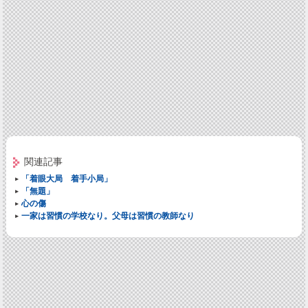
関連記事
「着眼大局 着手小局」
「無題」
心の傷
一家は習慣の学校なり。父母は習慣の教師なり