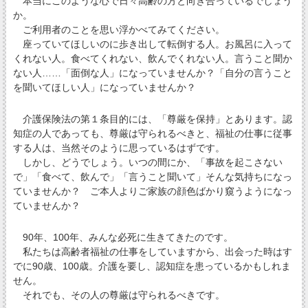
本当にこのような心で日々高齢の方と向き合っているでしょう
か。
ご利用者のことを思い浮かべてみてください。
座っていてほしいのに歩き出して転倒する人。お風呂に入って
くれない人。食べてくれない、飲んでくれない人。言うこと聞か
ない人……「面倒な人」になっていませんか？「自分の言うこと
を聞いてほしい人」になっていませんか？
介護保険法の第１条目的には、「尊厳を保持」とあります。認
知症の人であっても、尊厳は守られるべきと、福祉の仕事に従事
する人は、当然そのように思っているはずです。
しかし、どうでしょう。いつの間にか、「事故を起こさない
で」「食べて、飲んで」「言うこと聞いて」そんな気持ちになっ
ていませんか？ ご本人よりご家族の顔色ばかり窺うようになっ
ていませんか？
90年、100年、みんな必死に生きてきたのです。
私たちは高齢者福祉の仕事をしていますから、出会った時はす
でに90歳、100歳。介護を要し、認知症を患っているかもしれま
せん。
それでも、その人の尊厳は守られるべきです。