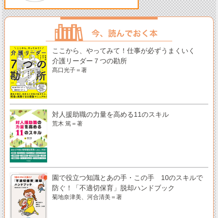
ここから、やってみて！仕事が必ずうまくいく
介護リーダー７つの勘所
髙口光子＝著
対人援助職の力量を高める11のスキル
荒木 篤＝著
園で役立つ知識とあの手・この手 10のスキルで
防ぐ！「不適切保育」脱却ハンドブック
菊地奈津美、河合清美＝著