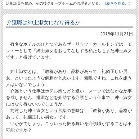
活相談員を務め、その後グループホームの管理者となる。
（続きを見る…）
介護職は紳士淑女になり得るか
2018年11月21日
有名なホテルのひとつであるザ・リッツ・カールトンでは、モ
ットーとして「紳士淑女をおもてなしする私たちもまた紳士淑女
です」と掲げています。
紳士淑女とは、「教養があり、品格があって、礼儀正しい男
女」といったような解釈かと思います。素敵ですね。これを嫌う
人はいないでしょう。
介護という仕事はホテル業などと違い、スーツではなかなか事
を成しません。排泄などを介助する介護という仕事で、紳士淑女
にはなり得ないのでしょうか。
前述した紳士淑女という言葉の意味は、「教養があり、品格が
あって、礼儀正しい男女」です。
いかがでしょう。こういった振る舞いを介護職がすることは不
可能ですか？