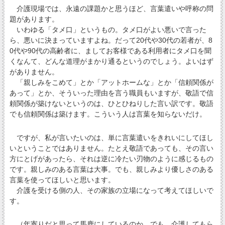
介護現場では、永遠の課題かと思うほど、言葉遣いや呼称の問
題があります。
いわゆる「タメ口」というもの。タメ口がよい悪いで言った
ら、悪いに決まっていますよね。だって20代や30代の若者が、8
0代や90代の高齢者に、ましてお客様である利用者にタメ口を聞
くなんて、どんな道理がまかり通るというのでしょう。よいはず
がありません。
「親しみをこめて」とか「アットホームな」とか「信頼関係が
あって」とか、そういった理由を言う職員もいますが、敬語で信
頼関係が築けないというのは、ひとひねりした言い訳です。敬語
でも信頼関係は築けます。こういう人は言葉を知らないだけ。
ですが、私が言いたいのは、単に言葉遣いをきれいにしてほし
いということではありません。たとえ敬語であっても、その言い
方にとげがあったら、それは逆に冷たい刃物のように感じるもの
です。親しみのある言葉は大事。でも、親しみより優しさのある
言葉を使ってほしいと思います。
介護を受ける側の人、その家族の立場になって考えてほしいで
す。
（年寄りだと思って馬鹿にしているのか。でも、介護してもら