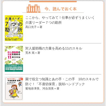
ここから、やってみて！仕事が必ずうまくいく
介護リーダー７つの勘所
髙口光子＝著
対人援助職の力量を高める11のスキル
荒木 篤＝著
園で役立つ知識とあの手・この手 10のスキルで
防ぐ！「不適切保育」脱却ハンドブック
菊地奈津美、河合清美＝著