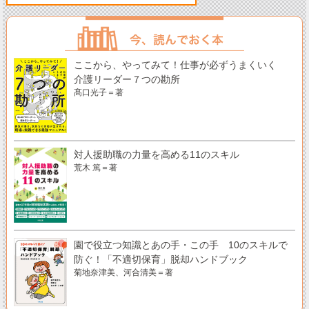
ここから、やってみて！仕事が必ずうまくいく
介護リーダー７つの勘所
髙口光子＝著
対人援助職の力量を高める11のスキル
荒木 篤＝著
園で役立つ知識とあの手・この手 10のスキルで
防ぐ！「不適切保育」脱却ハンドブック
菊地奈津美、河合清美＝著