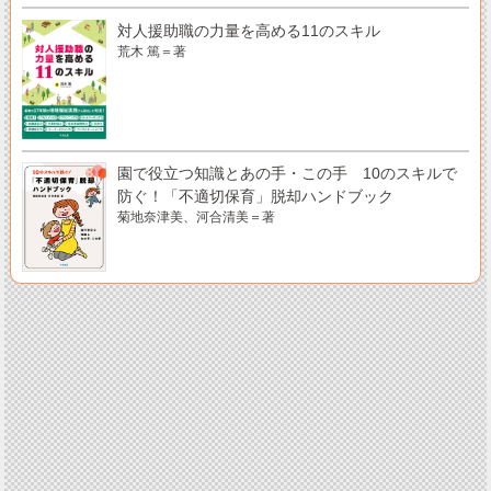
対人援助職の力量を高める11のスキル
荒木 篤＝著
園で役立つ知識とあの手・この手 10のスキルで
防ぐ！「不適切保育」脱却ハンドブック
菊地奈津美、河合清美＝著