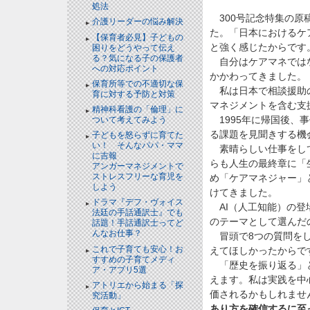
処法
300号記念特集の原
介護リーダーの悩み解決
た。「日本におけるケ
【保育者必見】子どもの
と強く感じたからです
困りをどうやって伝え
る？気になる子の保護者
自分はケアマネではな
への対応ポイント
かかわってきました。
保育所等での不適切な保
私は日本で相談援助の
育に対する予防と対策
マネジメントを含む支
精神科看護の「倫理」に
1995年に帰国後、
ついて考えてみよう
る課題を見聞きする機
子どもを怒らずに育てた
い！ そんなパパ・ママ
素晴らしい仕事をして
に吉報
らも人生の最終章に「
アンガーマネジメントで
ストレスフリーな育児を
め「ケアマネジャー」
しよう
けてきました。
ドラマ『デフ・ヴォイス
AI（人工知能）の登
法廷の手話通訳士』でも
のテーマとして選んだ
話題！手話通訳士ってど
んなお仕事？
冒頭で8つの質問をし
これで子育ても安心！お
えてほしかったからで
すすめの子育てメディ
「歴史を振り返る」と
ア・アプリ5選
えます。私は実践を中
アトリエから始まる「探
価されるかもしれませ
究活動」
あり方を確信するに至