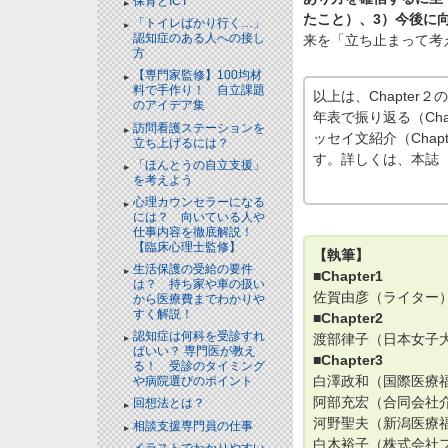
保育とICT
たこと）、3）今後に
「トイレばかり行く…」
認知症のある人への接し
来を「立ち止まって考
方
【専門家監修】100均材
料で手作り！ 自立課題
以上は、Chapte
のアイデア集
年表で振り返る（Cha
訪問看護ステーションを
ッセイ文紹介（Cha
立ち上げるには？
す。詳しくは、本誌（
「ほんとうの自立支援」
を考えよう
心理カウンセラーになる
には？ 向いている人や
仕事内容を徹底解説！
【臨床心理士監修】
【執筆】
生活保護の受給の要件
■Chapter1
は？ 持ち家や車の扱い
佐賀由彦（ライター
から医療費までわかりや
すく解説！
■Chapter2
認知症は何科を受診すれ
渡部律子（日本女子大
ばいい？ 専門医が教え
■Chapter3
る！ 受診のタイミング
白澤政和（国際医療福
や病院選びのポイント
阿部充宏（合同会社介
回想法とは？
河野聖夫（新潟医療福
相談支援専門員の仕事
白木裕子（株式会社フ
イラストでわかりやすい