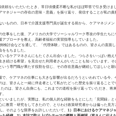
稿依頼をいただいたとき、常日頃優柔不断な私がほぼ即答で引き受けま
アマネジャーの存在の意味・意義」を振り返り、発信することが私の責
。
いものの、日本で介護支援専門員が誕生する前から、ケアマネジメン
仕事をした後、アメリカの大学でソーシャルワーク専攻の学生たちに
援アプローチを教え、高齢者福祉の実習指導もしていました。
事例検討会などを通して、「代理体験」ではあるものの、皆さんの直面し
会をもちました。
いるケアマネさんにもたくさん出会いました。つらさをいっぱい抱え
生き続ける希望」を見出せた利用者さんがいたことも知っています。そ
という専門職が果たす役割を信じ、その存在意義が継続してほしいと願
場で、ケアマネの仕事にも大きな影響が出るだろうといわれている今、
のは、皆さんと一緒に伴走者として私がたどった歴史を振り返ることで
たのは、皆さん自身にも、これまでの道程を振り返っていただき、将
す。
いいましたが、実際は、私の個人的な経験をもとにした「見聞録」と
心に教育・研究をしてきたので、とりわけ政策研究者からは偏った見方
ん。そのような限界をお許しいただいて、
1）日本におけるケアマネジ
った経緯、2）本誌で取り上げたテーマの概観と再確認（皆さんに伝え