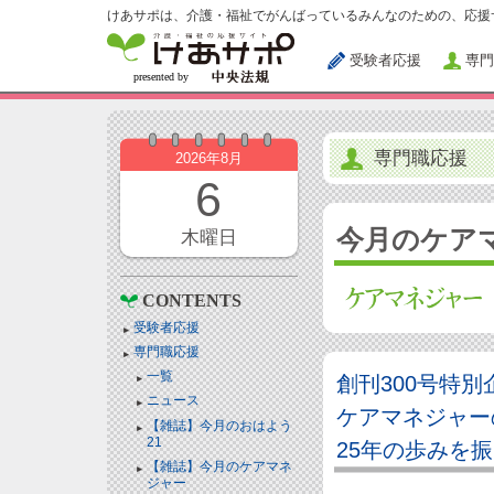
けあサポは、介護・福祉でがんばっているみんなのための、応援
受験者応援
専門
専門職応援
2026年8月
6
今月のケア
木曜日
CONTENTS
受験者応援
専門職応援
一覧
創刊300号特別
ニュース
ケアマネジャー
【雑誌】今月のおはよう
21
25年の歩みを
【雑誌】今月のケアマネ
ジャー