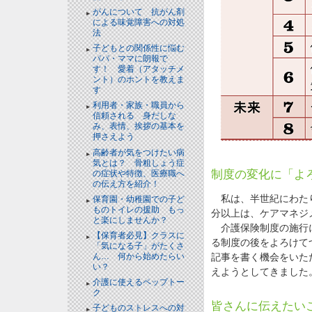
がんについて 抗がん剤
による味覚障害への対処
法
子どもとの関係性に悩む
パパ・ママに朗報で
す！ 愛着（アタッチメ
ント）のホントを教えま
す
利用者・家族・職員から
信頼される 身だしな
み、表情、挨拶の基本を
押さえよう
高齢者が気をつけたい病
気とは？ 骨粗しょう症
制度の変化に「よ
の症状や特徴、医療職へ
の伝え方を紹介！
私は、半世紀にわたり
保育園・幼稚園での子ど
ものトイレの援助 もっ
分以上は、ケアマネジ
と楽にしませんか？
介護保険制度の施行に
【保育者必見】クラスに
る制度の後をよろけて
「気になる子」がたくさ
ん… 何から始めたらい
記事を書く機会をいた
い？
えようとしてきました
介護に使えるペップトー
ク
皆さんに伝えたい
子どものストレスへの対