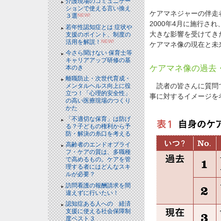
介護現場のコミュニケー
ションで使える言い換え
ケアマネジャーの伴走
３選
NEW!
2000年4月に施行さ
若年性認知症とは 症状や
大きな影響を受けてき
支援のポイント、制度の
活用を解説！
NEW!
ケアマネ像の現在と未
今さら聞けない 保育士等
キャリアアップ研修の基
ケアマネ像の過去
本のき
離職防止・次世代育成・
読者の皆さんに質問で
メンタルヘルス向上に役
立つ！「心理的安全性」
事に対するイメージを
の高い医療現場のつくり
かた
「不適切な保育」は防げ
る？子どもの権利から予
防・解決の糸口を考える
高齢者のエンドオブライ
フ・ケアの質は、多職種
で高めるもの。ケアを管
理する者にはどんなスキ
ルが必要？
訪問看護の報酬請求を間
違えずに行いたい！
認知症ある人への 経済
支援に使える社会保障制
度ベスト３