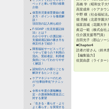
ベッドと⾞いす間の移乗
高橋 学（昭和女子大
介助
高室成幸（ケアタウン
保育所児童保育要録の書
中野 穣（社会福祉法
き方・ポイントを徹底解
畑 亮輔（北星学園大
説！
項目別の記入例も紹介
福富昌城（花園大学 
F-SOAIP（生活支援記録
眞辺一範（株式会社ふ
法）とは？
任介護支援専門員）
わかりやすい介護記録・
吉田光子（郡山ソー
支援経過記録の書き方を
例文付きで紹介！
■Chapter4
障害福祉サービスってど
読者の皆さん（鈴木
うやって使うの？利用の
【編集協力】
流れ、受給者証、利用者
負担についてわかりやす
佐賀由彦（ライター）※C
く解説！
認知症の人の困りごとを
解決するヒントとは
ケアマネジャーのため
の“仕事効率化”テクニッ
ク
令和６年度介護報酬改
定・介護保険制度改正に
対する要望
「生きる・暮らす・より
よく暮らす」を実現する