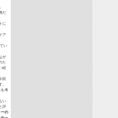
し
務だ
トに
ケア
てい
なが
のた
い続
今回
す。
来を考
もい
と評
ャーの
たかっ