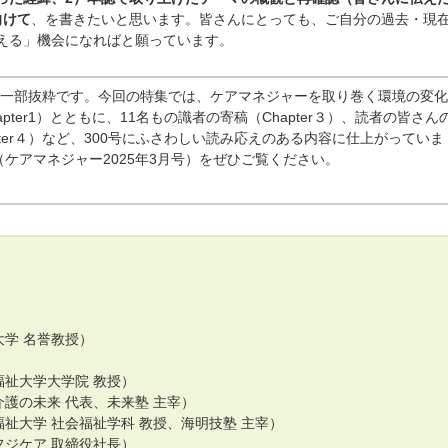
向けて
、を書きたいと思います。皆さんにとっても、ご自分の過去・現
える」機会になればと願っています。
r２の一部抜粋です。今回の特集では、ケアマネジャーを取り巻く環境の変
pter1）とともに、11名もの識者の寄稿（Chapter３）、読者の皆さん
pter４）など、300号にふさわしい読み応えのある内容に仕上がっていま
ケアマネジャー2025年3月号）をぜひご覧ください。
）
学 名誉教授）
祉大学大学院 教授）
護の未来 代表、未来塾 主宰）
祉大学 社会福祉学科 教授、海明技塾 主宰）
ジケア 取締役社長）