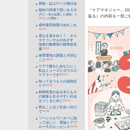
再録・誌上ケース検討会
『ケアマネジャー』20
福祉の現場で思いをカタ
チに
～私が起業した理由・ト
返る）の内容を一部ご
ライした理由～
成年後見制度のあれこれ
NEW!
道なき道をゆく！ オル
タナコンサルがめざす
強度行動障害の標準的支
援
NEW!
保育環境の課題と大切な
こと
NEW!
ケアで疲れたあなたに｜
私はミューズとゼウスの
ケアラーです!
NEW!
知ってるつもりの認知症
ケア
NEW!
精神疾患のある本人もそ
の家族も生きやすい社会
をつくるために
NEW!
死をことほぐ社会へ向け
て
NEW!
ソーシャルワーカーに知
ってほしい 理論とアプ
ローチのエッセンス
NEW!