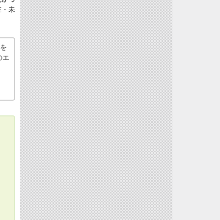
在・未
化を
のエ