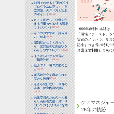
動画でわかる！TEACCH
プログラムに基づく「自
立課題」の作り方と実践
のポイント
NEW!
ヒトを動かし、組織を変
える 明日から使える職場
マネジメント
NEW!
1999年創刊の本誌は
今月のおすすめ「読み合
「現場ファースト」を
い」絵本
NEW!
実践のノウハウ、制度
認知症かな？と思った
記念すべき号の特別企
ら 認知症の初期症状を
介護保険制度とともに
わかりやすく紹介！
NEW!
イチからわかる保育の
「指導計画」
NEW!
教えて！ 境界知能のこ
と
NEW!
超高齢社会で求められる
新たな医療
NEW!
今さら聞けない 保育の
基本 保育内容5領域
NEW!
民生委員のための一人暮
らし高齢者支援・見守り
ケアマネジャ
知っておきたいQ&Aを紹
25年の軌跡
介！
NEW!