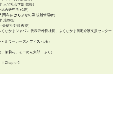
学 人間社会学部 教授）
総合研究所 代表）
人関寿会 はちぶせの里 統括管理者）
学 准教授）
社会福祉学部 教授）
くなかまジャパン 代表取締役社長、ふくなかま居宅介護支援センター 
シャルワーカーズオフィス 代表）
恵、茉莉花、そーめん太郎、ふく）
hapter2