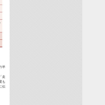
の半
「走
度も
に伝