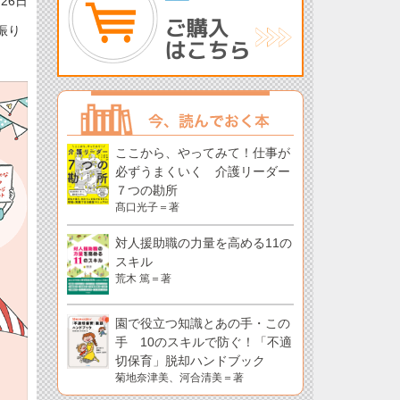
月26日
振り
ここから、やってみて！仕事が
必ずうまくいく 介護リーダー
７つの勘所
髙口光子＝著
対人援助職の力量を高める11の
スキル
荒木 篤＝著
園で役立つ知識とあの手・この
手 10のスキルで防ぐ！「不適
切保育」脱却ハンドブック
菊地奈津美、河合清美＝著