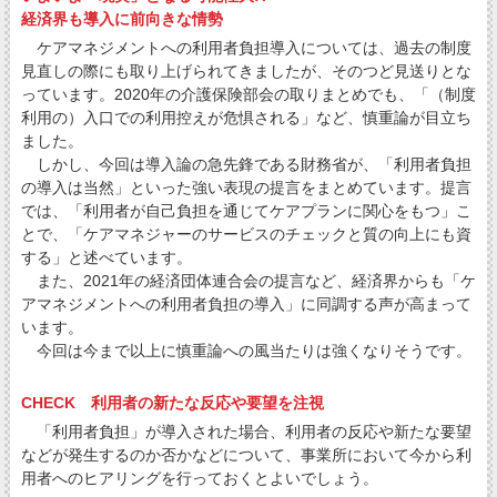
経済界も導入に前向きな情勢
ケアマネジメントへの利用者負担導入については、過去の制度
見直しの際にも取り上げられてきましたが、そのつど見送りとな
っています。2020年の介護保険部会の取りまとめでも、「（制度
利用の）入口での利用控えが危惧される」など、慎重論が目立ち
ました。
しかし、今回は導入論の急先鋒である財務省が、「利用者負担
の導入は当然」といった強い表現の提言をまとめています。提言
では、「利用者が自己負担を通じてケアプランに関心をもつ」こ
とで、「ケアマネジャーのサービスのチェックと質の向上にも資
する」と述べています。
また、2021年の経済団体連合会の提言など、経済界からも「ケ
アマネジメントへの利用者負担の導入」に同調する声が高まって
います。
今回は今まで以上に慎重論への風当たりは強くなりそうです。
CHECK 利用者の新たな反応や要望を注視
「利用者負担」が導入された場合、利用者の反応や新たな要望
などが発生するのか否かなどについて、事業所において今から利
用者へのヒアリングを行っておくとよいでしょう。