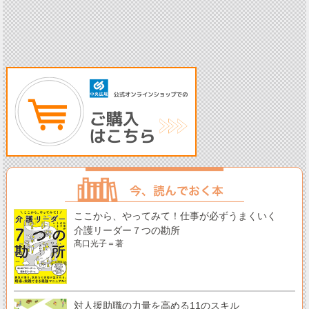
ここから、やってみて！仕事が必ずうまくいく
介護リーダー７つの勘所
髙口光子＝著
対人援助職の力量を高める11のスキル