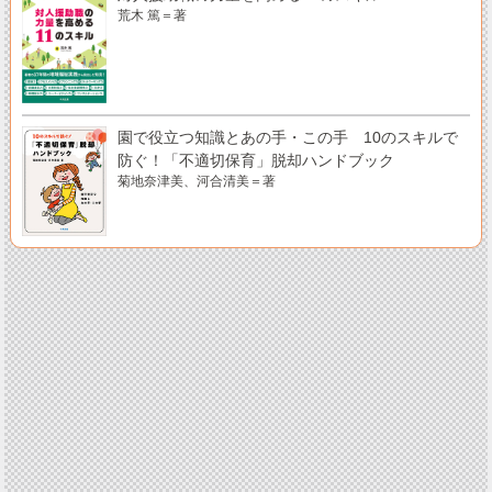
荒木 篤＝著
園で役立つ知識とあの手・この手 10のスキルで
防ぐ！「不適切保育」脱却ハンドブック
菊地奈津美、河合清美＝著