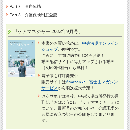
Part 2 医療連携
Part 3 介護保険制度全般
『ケアマネジャー 2022年9月号』
本書のお買い求めは、
中央法規オンライン
ショップ
が便利です。
さらに、年間契約で6,104円お得！
動画配信サイトに毎月アップされる動画
（5,500円相当）も無料！
電子版も好評発売中！
販売サイトは
Amazon
、
富士山マガジン
サービス
から順次拡大予定！
けあサポでは今後、中央法規出版発行の月
刊誌『おはよう21』『ケアマネジャー』に
ついて、最新号のお知らせや、介護現場の
皆様に役立つ記事の公開をしてまいりま
す。