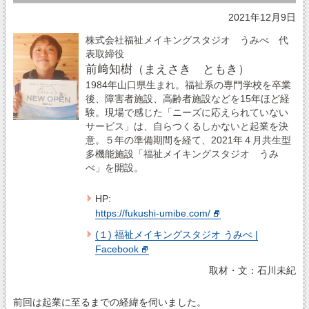
2021年12月9日
株式会社福祉メイキングスタジオ うみべ 代
表取締役
前﨑知樹（まえさき ともき）
1984年山口県生まれ。福祉系の専門学校を卒業
後、障害者施設、高齢者施設などを15年ほど経
験。現場で感じた「ニーズに応えられていない
サービス」は、自らつくるしかないと起業を決
意。５年の準備期間を経て、2021年４月共生型
多機能施設「福祉メイキングスタジオ うみ
べ」を開設。
HP:
https://fukushi-umibe.com/
(１) 福祉メイキングスタジオ うみべ |
Facebook
取材・文：石川未紀
前回は起業に至るまでの経緯を伺いました。