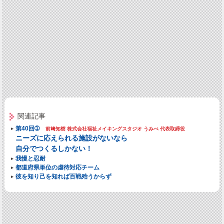
関連記事
第40回➀
前﨑知樹 株式会社福祉メイキングスタジオ うみべ 代表取締役
ニーズに応えられる施設がないなら
自分でつくるしかない！
我慢と忍耐
都道府県単位の虐待対応チーム
彼を知り己を知れば百戦殆うからず