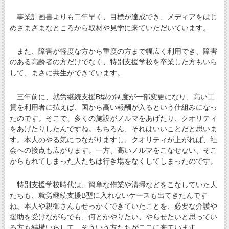
事業計画書よりも二年早く、目標が達成でき、メディアをはじ
めさまざまなところから取材や見学に来ていただいています。
また、障害が軽度な方から重度の方まで幅広く利用でき、障害
のある高齢者の方だけでなく、特別支援学校を卒業した方もいら
して、まさに共生ができています。
三年前に、就労継続支援B型の制度が一部変更になり、高い工
賃を利用者に払えば、国から高い報酬が入るという仕組みになっ
たのです。そこで、多くの施設がノルマをあげたり、クオリティ
をあげたりしたんですね。もちろん、それはいいことだと思いま
す。本人のやる気につながりますし、クオリティが上がれば、社
会への接点も広がります。一方、高いノルマをこなせない、そこ
からもれてしまった人たちは行き場をなくしてしまったのです。
特別支援学校時代は、簡単な作業や清掃などをこなしていた人
たちも、就労継続支援B型に入れないケースも出てきたんです
ね。本人や親御さんもせっかくできていたことを、必要な介護や
援助を受けながらでも、何とかやりたい、やらせたいと思ってい
る方も結構いらして、そういう方たちがここに来ています。