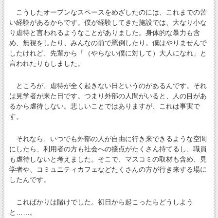
こうしたオープンなスペースをめざしたのには、これまでの苦
い経験があるからです。僕が経験してきた施設では、大なり小な
り虐待と言われるようなことがありました。身体的な暴力も含
め、無視をしたり、みんなの前で罵倒したり。僕はやりませんで
したけれど、先輩から「（やらない僕に対して）大人になれ」と
言われたりもしました。
ところが、虐待が全く起きない日というのがあるんです。それ
は見学者が来た日です。つまり外部の人間がいると、人の目があ
るから虐待しない。悲しいことではありますが、これは事実で
す。
それなら、いつでも外部の人が自由に行き来できるような空間
にしたら、利用者の方も社会への接点がたくさん持てるし、職員
も虐待しないと考えました。そこで、マスコミの取材も含め、見
学者や、コミュニティカフェなどたくさんの方が行き来する場に
したんです。
こればかりは賭けでした。初日から起こったらどうしよう
と……。