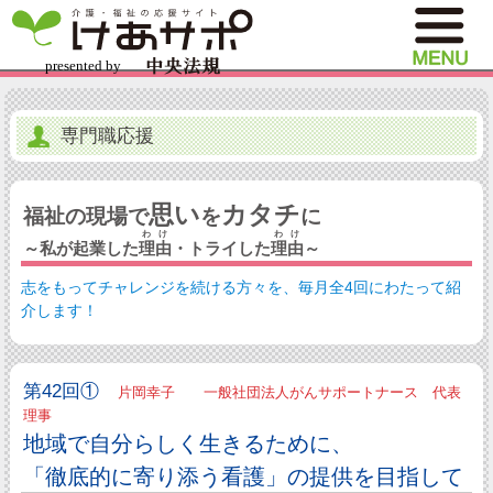
専門職応援
思い
カタチ
福祉の現場で
を
に
わけ
わけ
～私が起業した
理由
・トライした
理由
～
志をもってチャレンジを続ける方々を、毎月全4回にわたって紹
介します！
第42回①
片岡幸子 一般社団法人がんサポートナース 代表
理事
地域で自分らしく生きるために、
「徹底的に寄り添う看護」の提供を目指して