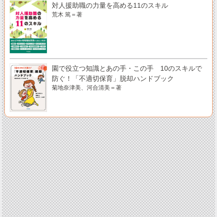
対人援助職の力量を高める11のスキル
荒木 篤＝著
園で役立つ知識とあの手・この手 10のスキルで
防ぐ！「不適切保育」脱却ハンドブック
菊地奈津美、河合清美＝著