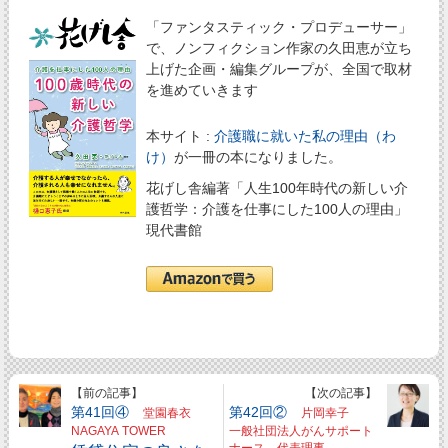
「ファンタスティック・プロデューサー」
で、ノンフィクション作家の久田恵が立ち
上げた企画・編集グループが、全国で取材
を進めていきます
本サイト :
介護職に就いた私の理由（わ
け）
が一冊の本になりました。
花げし舎編著「人生100年時代の新しい介
護哲学：介護を仕事にした100人の理由」
現代書館
【前の記事】
【次の記事】
第41回④
第42回②
堂園春衣
片岡幸子
NAGAYA TOWER
一般社団法人がんサポート