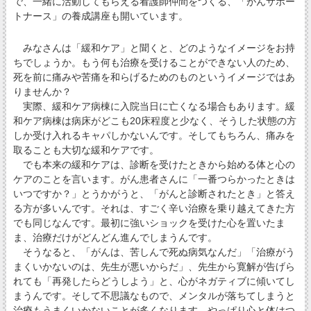
で、一緒に活動してもらえる看護師仲間をつくる、「がんサポー
トナース」の養成講座も開いています。
みなさんは「緩和ケア」と聞くと、どのようなイメージをお持
ちでしょうか。もう何も治療を受けることができない人のため、
死を前に痛みや苦痛を和らげるためのものというイメージではあ
りませんか？
実際、緩和ケア病棟に入院当日に亡くなる場合もあります。緩
和ケア病棟は病床がどこも20床程度と少なく、そうした状態の方
しか受け入れるキャパしかないんです。そしてもちろん、痛みを
取ることも大切な緩和ケアです。
でも本来の緩和ケアは、診断を受けたときから始める体と心の
ケアのことを言います。がん患者さんに「一番つらかったときは
いつですか？」とうかがうと、「がんと診断されたとき」と答え
る方が多いんです。それは、すごく辛い治療を乗り越えてきた方
でも同じなんです。最初に強いショックを受けた心を置いたま
ま、治療だけがどんどん進んでしまうんです。
そうなると、「がんは、苦しんで死ぬ病気なんだ」「治療がう
まくいかないのは、先生が悪いからだ」、先生から寛解が告げら
れても「再発したらどうしよう」と、心がネガティブに傾いてし
まうんです。そして不思議なもので、メンタルが落ちてしまうと
治療もうまくいかないことが多くなります。やっぱり心と体はつ