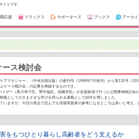
サイトです。
職応援
リラックス
サポーターズ
ブックス
アーカイ
ケース検討会
アマネジャー」（中央法規出版）の創刊号（1999年7月発刊）から第132号（201
上ケース検討会」の記事を再録するものです。
バイザー（奥川幸子氏、野中猛氏、高橋学氏）が全国各地で行った公開事例検討会
助職としてのさまざまな学びを得られる連載として好評を博しました。
ていますが、今日の視点で読んでも現場実践者の参考になるところは多いと考え、
障害をもつひとり暮らし高齢者をどう支えるか