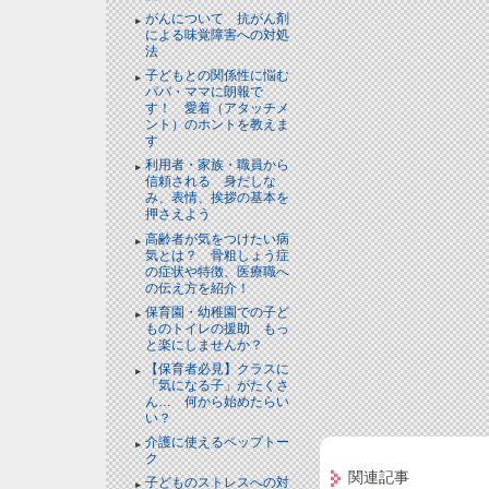
がんについて 抗がん剤
による味覚障害への対処
法
子どもとの関係性に悩む
パパ・ママに朗報で
す！ 愛着（アタッチメ
ント）のホントを教えま
す
利用者・家族・職員から
信頼される 身だしな
み、表情、挨拶の基本を
押さえよう
高齢者が気をつけたい病
気とは？ 骨粗しょう症
の症状や特徴、医療職へ
の伝え方を紹介！
保育園・幼稚園での子ど
ものトイレの援助 もっ
と楽にしませんか？
【保育者必見】クラスに
「気になる子」がたくさ
ん… 何から始めたらい
い？
介護に使えるペップトー
ク
関連記事
子どものストレスへの対