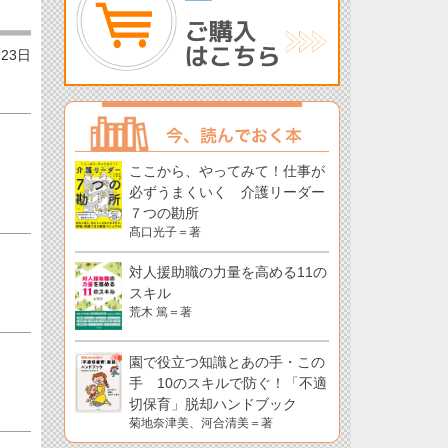
月23日
ここから、やってみて！仕事が
必ずうまくいく 介護リーダー
７つの勘所
髙口光子＝著
対人援助職の力量を高める11の
スキル
荒木 篤＝著
園で役立つ知識とあの手・この
手 10のスキルで防ぐ！「不適
切保育」脱却ハンドブック
菊地奈津美、河合清美＝著