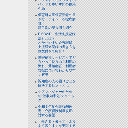
ベッドと⾞いす間の移乗
介助
保育所児童保育要録の書
き方・ポイントを徹底解
説！
項目別の記入例も紹介
F-SOAIP（生活支援記録
法）とは？
わかりやすい介護記録・
支援経過記録の書き方を
例文付きで紹介！
障害福祉サービスってど
うやって使うの？利用の
流れ、受給者証、利用者
負担についてわかりやす
く解説！
認知症の人の困りごとを
解決するヒントとは
ケアマネジャーのため
の“仕事効率化”テクニッ
ク
令和６年度介護報酬改
定・介護保険制度改正に
対する要望
「生きる・暮らす・より
よく暮らす」を実現する