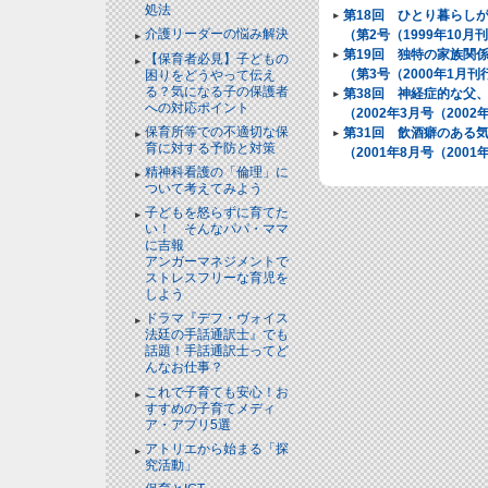
処法
第18回 ひとり暮らし
介護リーダーの悩み解決
（第2号（1999年10月
第19回 独特の家族関
【保育者必見】子どもの
（第3号（2000年1月
困りをどうやって伝え
る？気になる子の保護者
第38回 神経症的な父
への対応ポイント
（2002年3月号（200
保育所等での不適切な保
第31回 飲酒癖のある
育に対する予防と対策
（2001年8月号（200
精神科看護の「倫理」に
ついて考えてみよう
子どもを怒らずに育てた
い！ そんなパパ・ママ
に吉報
アンガーマネジメントで
ストレスフリーな育児を
しよう
ドラマ『デフ・ヴォイス
法廷の手話通訳士』でも
話題！手話通訳士ってど
んなお仕事？
これで子育ても安心！お
すすめの子育てメディ
ア・アプリ5選
アトリエから始まる「探
究活動」