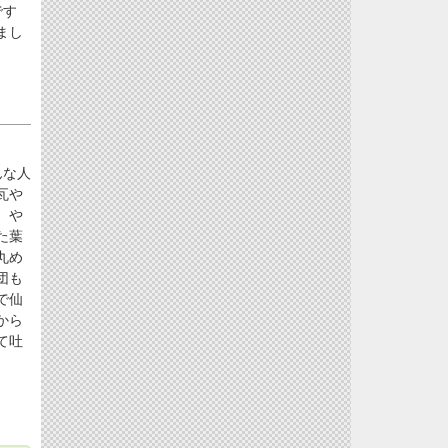
です
まし
んな人
瓦や
、や
た葉
丸め
団も
で仙
から
て吐