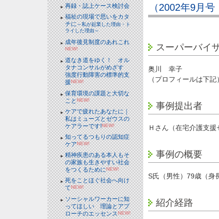
（2002年9月
再録・誌上ケース検討会
福祉の現場で思いをカタ
チに
～私が起業した理由・ト
ライした理由～
成年後見制度のあれこれ
スーパーバイ
NEW!
道なき道をゆく！ オル
タナコンサルがめざす
奥川 幸子
強度行動障害の標準的支
（プロフィールは下記
援
NEW!
保育環境の課題と大切な
こと
NEW!
事例提出者
ケアで疲れたあなたに｜
私はミューズとゼウスの
ケアラーです!
NEW!
Ｈさん（在宅介護支援
知ってるつもりの認知症
ケア
NEW!
事例の概要
精神疾患のある本人もそ
の家族も生きやすい社会
をつくるために
NEW!
S氏（男性）79歳（身長
死をことほぐ社会へ向け
て
NEW!
ソーシャルワーカーに知
紹介経路
ってほしい 理論とアプ
ローチのエッセンス
NEW!