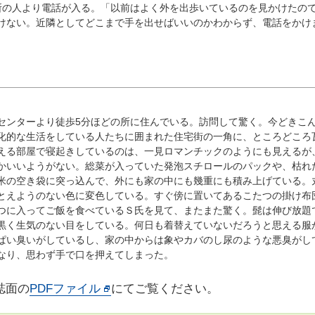
近所の人より電話が入る。「以前はよく外を出歩いているのを見かけたの
けない。近隣としてどこまで手を出せばいいのかわからず、電話をかけ
ンターより徒歩5分ほどの所に住んでいる。訪問して驚く。今どきこ
化的な生活をしている人たちに囲まれた住宅街の一角に、ところどころ
える部屋で寝起きしているのは、一見ロマンチックのようにも見えるが
かいいようがない。総菜が入っていた発泡スチロールのパックや、枯れ
米の空き袋に突っ込んで、外にも家の中にも幾重にも積み上げている。
とえようのない色に変色している。すぐ傍に置いてあるこたつの掛け布
つに入ってご飯を食べているＳ氏を見て、またまた驚く。髭は伸び放題
黒く生気のない目をしている。何日も着替えていないだろうと思える服
ぱい臭いがしているし、家の中からは象やカバのし尿のような悪臭がし
なり、思わず手で口を押えてしまった。
誌面の
PDFファイル
にてご覧ください。