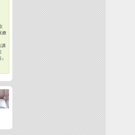
京
医療
、
（講
面
語』