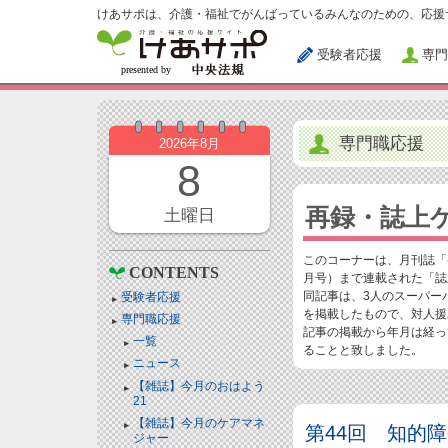
けあサポは、介護・福祉でがんばっているみんなのための、応援
受験者応援
専門
専門職応援
2026年8月
8
再録・誌上
土曜日
このコーナーは、月刊誌「ケ
CONTENTS
月号）まで連載された「誌
同記事は、3人のスーパー
受験者応援
を掲載したもので、対人援
専門職応援
記事の掲載から年月は経っ
一覧
ることと致しました。
ニュース
【雑誌】今月のおはよう
21
【雑誌】今月のケアマネ
第44回 知的
ジャー