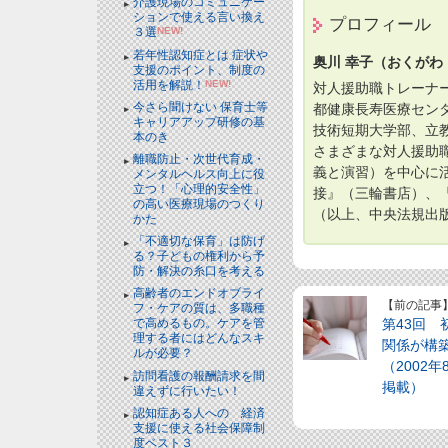
介護現場のコミュニケー
ションで使える言い換え
プロフィール
３選
NEW!
若年性認知症とは 症状や
奥川 幸子（おくがわ
支援のポイント、制度の
活用を解説！
NEW!
対人援助職トレーナー
今さら聞けない 保育士等
都健康長寿医療セン
キャリアアップ研修の基
技術短期大学部、立教
本のき
さまざまな対人援助
離職防止・次世代育成・
義と演習）を中心に
メンタルヘルス向上に役
立つ！「心理的安全性」
接』（三輪書店）、
の高い医療現場のつくり
（以上、中央法規出版
かた
「不適切な保育」は防げ
る？子どもの権利から予
防・解決の糸口を考える
高齢者のエンドオブライ
【前の記事
フ・ケアの質は、多職種
第43回
で高めるもの。ケアを管
理する者にはどんなスキ
関係が構
ルが必要？
（2002
訪問看護の報酬請求を間
掲載）
違えずに行いたい！
認知症ある人への 経済
支援に使える社会保障制
度ベスト３