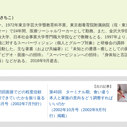
 さちこ）
。1972年東京学芸大学聾教育科卒業。東京都養育院附属病院（現・東
ター）で24年間、医療ソーシャルワーカーとして勤務。また、金沢大学
大学、日本社会事業大学専門職大学院などで教鞭もとる。1997年より
職に対するスーパーヴィジョン（個人とグループ対象）と研修会の講師
活動した。主な著書（および共編著）に『未知との遭遇～癒しとしての
『ビデオ・面接への招待』『スーパービジョンへの招待』『身体知と言
）などがある。 2018年9月逝去。
】
【次の記事】
 初回面接でどの程度信頼
第45回 ターミナル期、食い違う
築できていたかを振り返る
本人と家族の意向をどう調整すれば
年8月号（2002年7月刊行）
いいのか
（2002年10月号（2002年9月刊
行）掲載）