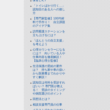
保育とICT
「トイレばかり行く…」
認知症のある人への接し
方
【専門家監修】100均材
料で手作り！ 自立課題
のアイデア集
訪問看護ステーションを
立ち上げるには？
「ほんとうの自立支援」
を考えよう
心理カウンセラーになる
には？ 向いている人や
仕事内容を徹底解説！
【臨床心理士監修】
生活保護の受給の要件
は？ 持ち家や車の扱い
から医療費までわかりや
すく解説！
認知症は何科を受診すれ
ばいい？ 専門医が教え
る！ 受診のタイミング
や病院選びのポイント
回想法とは？
相談支援専門員の仕事
イラストでわかりやすい