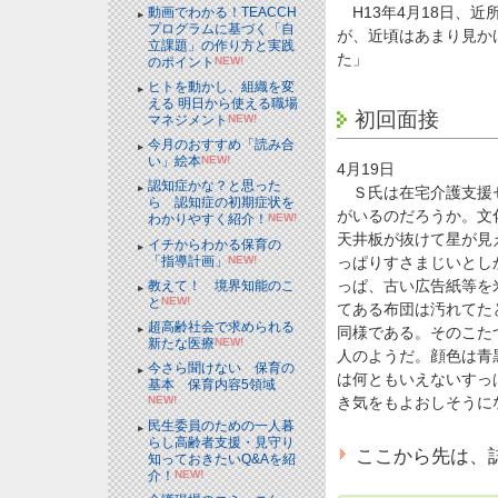
H13年4月18日、
動画でわかる！TEACCH
プログラムに基づく「自
が、近頃はあまり見か
立課題」の作り方と実践
た」
のポイント
NEW!
ヒトを動かし、組織を変
える 明日から使える職場
初回面接
マネジメント
NEW!
今月のおすすめ「読み合
い」絵本
NEW!
4月19日
認知症かな？と思った
Ｓ氏は在宅介護支援セ
ら 認知症の初期症状を
がいるのだろうか。文
わかりやすく紹介！
NEW!
天井板が抜けて星が見
イチからわかる保育の
「指導計画」
NEW!
っぱりすさまじいとし
っぱ、古い広告紙等を
教えて！ 境界知能のこ
と
NEW!
てある布団は汚れてた
超高齢社会で求められる
同様である。そのこた
新たな医療
NEW!
人のようだ。顔色は青
今さら聞けない 保育の
は何ともいえないすっ
基本 保育内容5領域
き気をもよおしそうに
NEW!
民生委員のための一人暮
らし高齢者支援・見守り
ここから先は、
知っておきたいQ&Aを紹
介！
NEW!