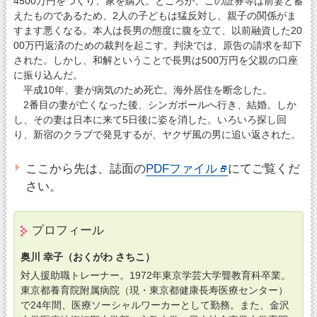
4500万円をつくり、家を購入。ところが、この証券等は前妻と蓄
えたものであるため、2人の子どもは猛反対し、親子の関係がま
すます悪くなる。本人は長男の態度に腹を立て、以前融資した20
00万円返済のための裁判を起こす。判決では、原告の請求を却下
された。しかし、和解ということで長男は500万円を父親の口座
に振り込んだ。
平成10年、妻が病気のため死亡。海外居住を断念した。
2番目の妻が亡くなった後、シンガポールへ行き、結婚。しか
し、その妻は日本に来て5日後に姿を消した。いろいろ探し回
り、新宿のクラブで発見するが、ヤクザ風の男に追い返された。
ここから先は、誌面の
PDFファイル
にてご覧くだ
さい。
プロフィール
奥川 幸子（おくがわ さちこ）
対人援助職トレーナー。1972年東京学芸大学聾教育科卒業。
東京都養育院附属病院（現・東京都健康長寿医療センター）
で24年間、医療ソーシャルワーカーとして勤務。また、金沢