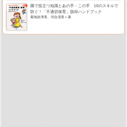
園で役立つ知識とあの手・この手 10のスキルで
防ぐ！「不適切保育」脱却ハンドブック
菊地奈津美、河合清美＝著