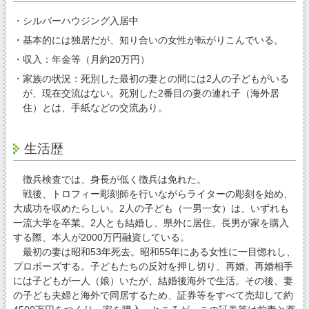
・シルバーハウジング入居中
・基本的には独居だが、知り合いの女性が転がりこんでいる。
・収入：年金等（月約20万円）
・家族の状況：死別した最初の妻との間には2人の子どもがいる
が、現在交流はない。死別した2番目の妻の連れ子（海外居
住）とは、手紙などの交流あり。
生活歴
徴兵検査では、身長が低く徴兵は免れた。
戦後、トロフィー彫刻師を行いながらライターの彫刻を始め、
大成功を収めたらしい。2人の子ども（一男一女）は、いずれも
一流大学を卒業。2人とも結婚し、県外に居住。長男が家を購入
する際、本人が2000万円融資している。
最初の妻は昭和53年死去。昭和55年にある女性に一目惚れし、
プロポーズする。子どもたちの反対を押し切り、再婚。再婚相手
には子どもが一人（娘）いたが、結婚後海外で生活。その後、妻
の子ども夫婦と海外で同居するため、証券等をすべて売却して約