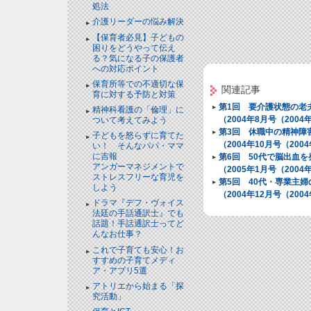
処法
介護リーダーの悩み解決
【保育者必見】子どもの
困りをどうやって伝え
る？気になる子の保護者
への対応ポイント
保育所等での不適切な保
関連記事
育に対する予防と対策
第1回 要介護状態の老
精神科看護の「倫理」に
（2004年8月号（200
ついて考えてみよう
第3回 休職中の精神障
子どもを怒らずに育てた
（2004年10月号（20
い！ そんなパパ・ママ
に吉報
第6回 50代で脳出血
アンガーマネジメントで
（2005年1月号（200
ストレスフリーな育児を
第5回 40代・専業主
しよう
（2004年12月号（20
ドラマ『デフ・ヴォイス
法廷の手話通訳士』でも
話題！手話通訳士ってど
んなお仕事？
これで子育ても安心！お
すすめの子育てメディ
ア・アプリ5選
アトリエから始まる「探
究活動」