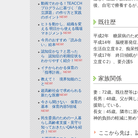
動画でわかる！TEACCH
後、自宅で療養するが
プログラムに基づく「自
立課題」の作り方と実践
のポイント
NEW!
既往歴
ヒトを動かし、組織を変
える 明日から使える職場
マネジメント
NEW!
平成2年 糖尿病のた
今月のおすすめ「読み合
平成14年 脳梗塞発
い」絵本
NEW!
生活自立度Ｂ2、痴呆
認知症かな？と思った
平成17年 終日傾眠
ら 認知症の初期症状を
わかりやすく紹介！
NEW!
立度Ｃ2）、要介護5
イチからわかる保育の
「指導計画」
NEW!
家族関係
教えて！ 境界知能のこ
と
NEW!
超高齢社会で求められる
妻：72歳。既往歴等
新たな医療
NEW!
長男：48歳。父が興
今さら聞けない 保育の
援助している。
基本 保育内容5領域
長女：45歳。隣市に
NEW!
神的負担の軽減に努め
民生委員のための一人暮
らし高齢者支援・見守り
知っておきたいQ&Aを紹
ここから先は、
介！
NEW!