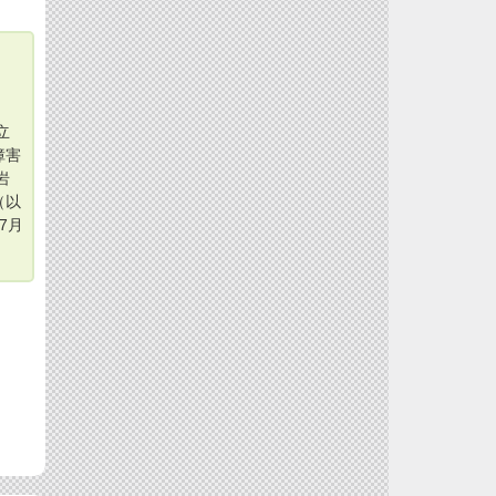
立
障害
岩
（以
7月