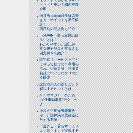
ベッドと⾞いす間の移乗
介助
保育所児童保育要録の書
き方・ポイントを徹底解
説！
項目別の記入例も紹介
F-SOAIP（生活支援記録
法）とは？
わかりやすい介護記録・
支援経過記録の書き方を
例文付きで紹介！
障害福祉サービスってど
うやって使うの？利用の
流れ、受給者証、利用者
負担についてわかりやす
く解説！
認知症の人の困りごとを
解決するヒントとは
ケアマネジャーのため
の“仕事効率化”テクニッ
ク
令和６年度介護報酬改
定・介護保険制度改正に
対する要望
「生きる・暮らす・より
よく暮らす」を実現する