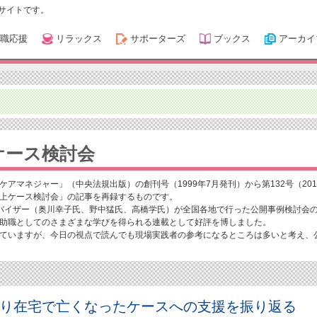
サイトです。
職応援
リラックス
サポーターズ
ブックス
アーカイ
ケース検討会
アマネジャー」（中央法規出版）の創刊号（1999年7月発刊）から第132号（201
上ケース検討会」の記事を再録するものです。
バイザー（奥川幸子氏、野中猛氏、高橋学氏）が全国各地で行った公開事例検討会
助職としてのさまざまな学びを得られる連載として好評を博しました。
ていますが、今日の視点で読んでも現場実践者の参考になるところは多いと考え、
通り在宅で亡くなったケースへの支援を振り返る