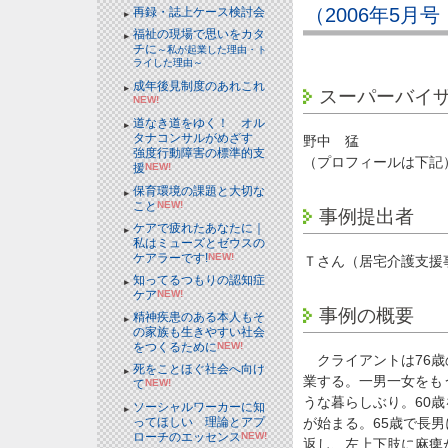
（2006年5月
再録・誌上ケース検討会
福祉の現場で思いをカタ
チに
～私が起業した理由・ト
ライした理由～
成年後見制度のあれこれ
スーパーバイ
NEW!
道なき道をゆく！ オル
タナコンサルがめざす
野中 猛
強度行動障害の標準的支
（プロフィールは下記
援
NEW!
保育環境の課題と大切な
こと
NEW!
事例提出者
ケアで疲れたあなたに｜
私はミューズとゼウスの
ケアラーです!
NEW!
Ｔさん（居宅介護支援
知ってるつもりの認知症
ケア
NEW!
事例の概要
精神疾患のある本人もそ
の家族も生きやすい社会
をつくるために
NEW!
クライアントは76歳
死をことほぐ社会へ向け
業する。一男一女をも
て
NEW!
うな暮らしぶり。60
ソーシャルワーカーに知
ってほしい 理論とアプ
が始まる。65歳で長
ローチのエッセンス
NEW!
返し、左上下肢に麻痺