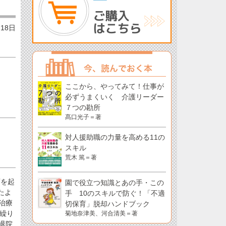
月18日
ここから、やってみて！仕事が
必ずうまくいく 介護リーダー
７つの勘所
髙口光子＝著
対人援助職の力量を高める11の
スキル
荒木 篤＝著
店を起
園で役立つ知識とあの手・この
たよ
手 10のスキルで防ぐ！「不適
治療
切保育」脱却ハンドブック
繰り
菊地奈津美、河合清美＝著
退院