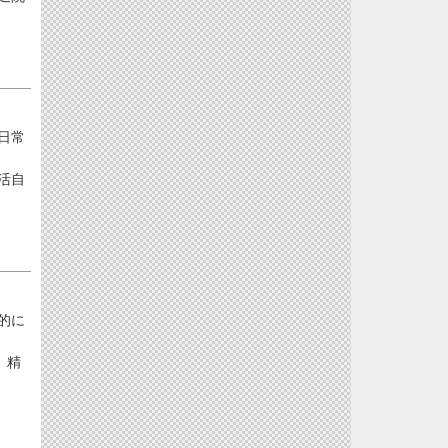
日常
活自
的に
、精