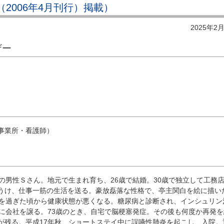
号（2006年4月刊行）掲載）
2025年2
ザー
）
事業所・看護師）
の男性Ｓさん。地元で生まれ育ち、26歳で結婚。30歳で独立して工務
うけ、仕事一筋の生活を送る。豪放磊落な性格で、亭主関白を絵に描い
歳を過ぎた頃から健康状態が悪くなる。糖尿病と診断され、インシュリン
男に会社を譲る。73歳のとき、自宅で脳梗塞発症。その後も何度か再発を
が残る。平成17年秋、ショートステイ中に誤嚥性肺炎を起こし、入院。