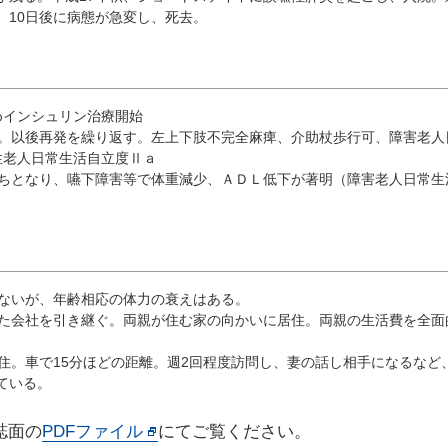
、10日後に病態が急変し、死去。
めインシュリン治療開始
症。以後再発を繰り返す。左上下肢不完全麻痺、介助杖歩行可、障害老人
性老人日常生活自立度Ⅱａ
がちとなり、嚥下障害等で体重減少、ＡＤＬ低下が著明（障害老人日常生
はないが、年齢相応の体力の衰えはある。
した会社を引き継ぐ。両親が住む家の向かいに居住。両親の生活費を全面
居住。車で15分ほどの距離。週2回程度訪問し、妻の話し相手になるなど
ている。
誌面の
PDFファイル
にてご覧ください。