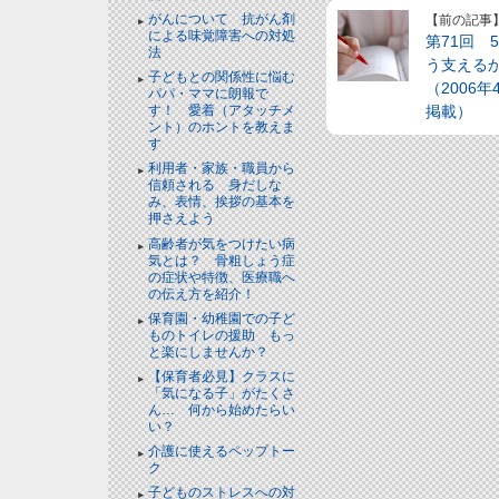
がんについて 抗がん剤
【前の記事
による味覚障害への対処
第71回 
法
う支える
子どもとの関係性に悩む
（2006
パパ・ママに朗報で
掲載）
す！ 愛着（アタッチメ
ント）のホントを教えま
す
利用者・家族・職員から
信頼される 身だしな
み、表情、挨拶の基本を
押さえよう
高齢者が気をつけたい病
気とは？ 骨粗しょう症
の症状や特徴、医療職へ
の伝え方を紹介！
保育園・幼稚園での子ど
ものトイレの援助 もっ
と楽にしませんか？
【保育者必見】クラスに
「気になる子」がたくさ
ん… 何から始めたらい
い？
介護に使えるペップトー
ク
子どものストレスへの対