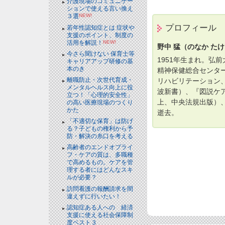
介護現場のコミュニケー
ションで使える言い換え
３選
NEW!
プロフィール
若年性認知症とは 症状や
支援のポイント、制度の
活用を解説！
NEW!
野中 猛（のなか た
今さら聞けない 保育士等
1951年生まれ。弘
キャリアアップ研修の基
本のき
精神保健総合センタ
離職防止・次世代育成・
リハビリテーション
メンタルヘルス向上に役
波新書）、『図説ケ
立つ！「心理的安全性」
上、中央法規出版）、
の高い医療現場のつくり
かた
逝去。
「不適切な保育」は防げ
る？子どもの権利から予
防・解決の糸口を考える
高齢者のエンドオブライ
フ・ケアの質は、多職種
で高めるもの。ケアを管
理する者にはどんなスキ
ルが必要？
訪問看護の報酬請求を間
違えずに行いたい！
認知症ある人への 経済
支援に使える社会保障制
度ベスト３