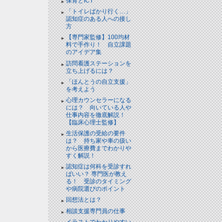
保育とICT
「トイレばかり行く…」
認知症のある人への接し
方
【専門家監修】100均材
料で手作り！ 自立課題
のアイデア集
訪問看護ステーションを
立ち上げるには？
「ほんとうの自立支援」
を考えよう
心理カウンセラーになる
には？ 向いている人や
仕事内容を徹底解説！
【臨床心理士監修】
生活保護の受給の要件
は？ 持ち家や車の扱い
から医療費までわかりや
すく解説！
認知症は何科を受診すれ
ばいい？ 専門医が教え
る！ 受診のタイミング
や病院選びのポイント
回想法とは？
相談支援専門員の仕事
イラストでわかりやすい