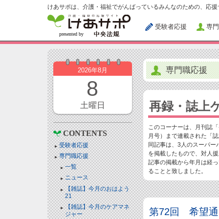
けあサポは、介護・福祉でがんばっているみんなのための、応援
受験者応援
専門
専門職応援
2026年8月
8
再録・誌上
土曜日
このコーナーは、月刊誌「ケ
CONTENTS
月号）まで連載された「誌
同記事は、3人のスーパー
受験者応援
を掲載したもので、対人援
専門職応援
記事の掲載から年月は経っ
一覧
ることと致しました。
ニュース
【雑誌】今月のおはよう
21
【雑誌】今月のケアマネ
第72回 希望
ジャー