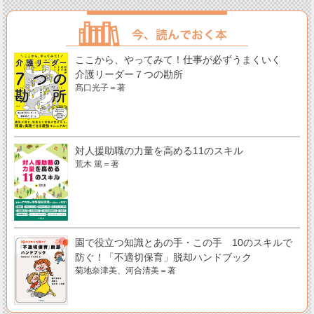
ここから、やってみて！仕事が必ずうまくいく
介護リーダー７つの勘所
髙口光子＝著
対人援助職の力量を高める11のスキル
荒木 篤＝著
園で役立つ知識とあの手・この手 10のスキルで
防ぐ！「不適切保育」脱却ハンドブック
菊地奈津美、河合清美＝著