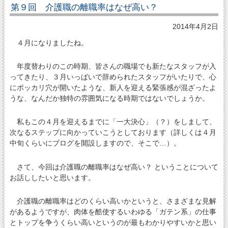
第９回 介護職の離職率はなぜ高い？
2014年4月2日
４月になりましたね。
年度替わりのこの時期、皆さんの職場でも新たなスタッフが入
ってきたり、３月いっぱいで辞められたスタッフがいたりで、心
にポッカリ穴が開いたような、新人を迎える緊張感が混ざったよ
うな、なんだか独特の雰囲気になる時期ではないでしょうか。
私もこの４月を迎えるまでに「一大決心」（？）をしまして、
次なるステップに向かっていこうとしております（詳しくは４月
中旬くらいにブログを開設しますので、そこで…）。
さて、今回は介護職の離職率はなぜ高い？ ということについて
お話ししたいと思います。
介護職の離職率はどのくらい高いかというと、さまざまな見解
があるようですが、肉体を酷使するいわゆる「ガテン系」の仕事
とトップを争うくらい高いというのが最もわかりやすいかと思い