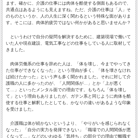
ます。確かに、介護の仕事には肉体を酷使する側面もあるので、
共通点はあるようにも見えますね。ただ、介護の仕事は「人」そ
のものというか、人の人生に深く関わるという特殊な面がありま
す。そこには、肉体的疲労ではない何かがあると思いませんか？
というわけで自分の疑問を解決するために、建築現場で働いて
いた人や現在建設、電気工事などの仕事をしている人に取材して
きました。
肉体労働系の仕事を辞めた人は、「体を壊し、今までやってき
た仕事ができなくなった」という理由が多く、「体を壊さなけれ
ば続けたかった」という声も多く聞かれました。それに対して介
護職の人に多かったのが、「人間関係が…」とか「上が悪く
て…」といったメンタル面での理由です。もちろん「体を壊し
て」という理由もありましたが、ガテン系と同じように肉体を酷
使する仕事と解釈したとしても、かなりの違いがあるような印象
を受けました。
介護職は体が続かないというより、「やりがいを感じられなく
なった」「自分の実力を発揮できない」「職場での人間関係が悪
くなって…」などのいわゆる「気持ち」の部分での理由で離職す