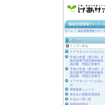
ホーム
>>
福祉資格受験サポー
トップへ戻る
ケアマネジャーになりた
平成24年度（第15回）介
護支援専門員実務研修受
講試験 問題正答番号
平成23年度（第14回）介
護支援専門員実務研修受
講試験 問題正答番号
ケアマネジャーになるに
は
受験最新ニュース
林先生の受験対策講座
今日の一問一答
効果的学習法！